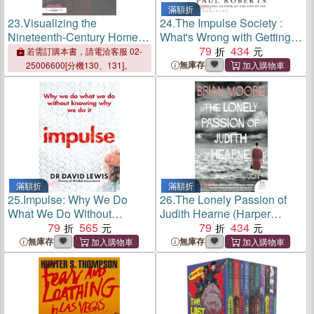
滿額折
23.
Visualizing the
24.
The Impulse Society :
Nineteenth-Century Home ─
What's Wrong with Getting
Modern Art and the
What We Want
79
434
若需訂購本書，請電洽客服 02-
Decorative Impulse
無庫存
25006600[分機130、131]。
滿額折
滿額折
25.
Impulse: Why We Do
26.
The Lonely Passion of
What We Do Without
Judith Hearne (Harper
Knowing Why We Do It
79
565
Perennial Modern Classics)
79
434
無庫存
無庫存