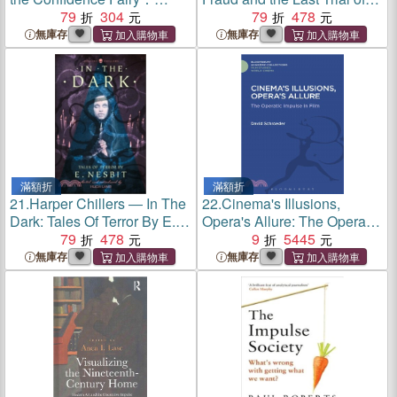
Three Stories in One!
79
304
Harper Lee
79
478
無庫存
無庫存
滿額折
滿額折
21.
Harper Chillers ― In The
22.
Cinema's Illusions,
Dark: Tales Of Terror By E.
Opera's Allure: The Operatic
Nesbit [Revised Edition]
79
478
Impulse in Film
9
5445
無庫存
無庫存