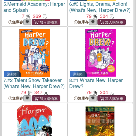
5.
Mermaid Academy: Harper
6.
#3 Lights, Drama, Action!
and Splash
(What's New, Harper Drew?)
7
269
79
304
無庫存
無庫存
滿額折
滿額折
7.
#2 Talent Show Takeover
8.
#1 What's New, Harper
(What's New, Harper Drew?)
Drew?
79
347
79
304
無庫存
無庫存