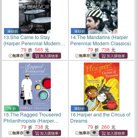
滿額折
滿額折
13.
She Came to Stay
14.
The Mandarins (Harper
(Harper Perennial Modern
Perennial Modern Classics)
Classics)
79
565
79
738
無庫存
無庫存
79 折
滿額折
15.
The Ragged Trousered
16.
Harper and the Circus of
Philanthropists (Harper
Dreams
Perennial Modern Classics)
79
738
79
260
無庫存
無庫存