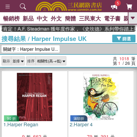
5
暢銷榜
新品
中文
外文
簡體
三民東大
電子書
親子
GO
.F. Steadman 獲年度作家，《史坎德》系列帶你踏上熱血奇
搜尋結果
/
Harper Impulse UK
、
熱搜：
東野圭吾
高希均教授回憶錄
篩選
、
、
、
The Odyssey
父親節
如果歷
關鍵字：Harper Impulse U...
、
、
史是一群喵
暑期推薦
國際布克
、
、
獎 臺灣漫遊錄
方念華
台灣的李
共
1018
筆
顯示
排序
、
、
登輝時代
數學女孩：黎曼猜想
第
1
/ 26
頁
偉大的迷走神經
90 折
滿額折
1.
Harper Regan
2.
Harper 4
9
662
79
391