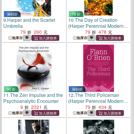
滿額折
79 折
9.
Harper and the Scarlet
10.
The Day of Creation
Umbrella
(Harper Perennial Modern
79
260
Classics)
79
478
無庫存
無庫存
90 折
滿額折
11.
The Zen Impulse and the
12.
The Third Policeman
Psychoanalytic Encounter
(Harper Perennial Modern
9
2321
Classics)
79
434
無庫存
無庫存