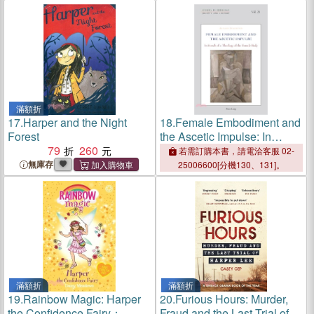
滿額折
17.
Harper and the Night
18.
Female Embodiment and
Forest
the Ascetic Impulse: In
79
260
Search of a Theology of the
若需訂購本書，請電洽客服 02-
Female Body
無庫存
25006600[分機130、131]。
滿額折
滿額折
19.
Rainbow Magic: Harper
20.
Furious Hours: Murder,
the Confidence Fairy：
Fraud and the Last Trial of