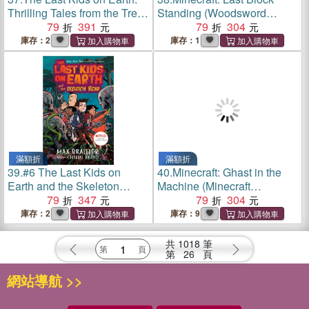
Thrilling Tales from the Tree
Standing (Woodsword
House (graphic novel)(英國
79
391
Chronicles #6)
79
304
版)(平裝本)
庫存：2
庫存：1
滿額折
滿額折
39.
#6 The Last Kids on
40.
Minecraft: Ghast in the
Earth and the Skeleton
Machine (Minecraft
Road (英國版)(平裝本)
79
347
Woodsword Chronicles #4)
79
304
庫存：2
庫存：9
共
1018
筆
第
26
頁
網站導航 >>