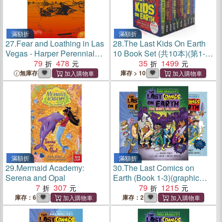
滿額折
滿額折
27.
Fear and Loathing in Las
28.
The Last Kids On Earth
Vegas - Harper Perennial
10 Book Set (共10本)(第1-9
Modern Classics
79
478
集+生存指南)(英國版)(平裝
35
1499
本)
無庫存
庫存 > 10
滿額折
滿額折
29.
Mermaid Academy:
30.
The Last Comics on
Serena and Opal
Earth (Book 1-3)(graphic
7
307
novel)(英國版)(平裝本)
79
1215
庫存：6
庫存：2