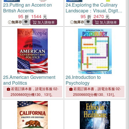
23.
Putting an Accent on
24.
Exploring the Culinary
British Accents
Landscape：Visual, Digital,
95
1544
and Public Dimensions of
95
2470
Food Studies
無庫存
無庫存
25.
American Government
26.
Introduction to
and Politics
Psychology
若需訂購本書，請電洽客服 02-
若需訂購本書，請電洽客服 02-
25006600[分機130、131]。
25006600[分機130、131]。