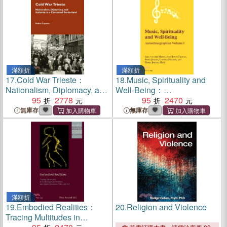
滿額折
滿額折
17.
Cold War Trieste：
18.
Music, Spirituality and
Nationalism, Diplomacy, and
Well-Being：
"Italianita" in a Contested
95
2778
Autoethnographies Volume I
95
2470
Borderland
無庫存
無庫存
滿額折
19.
Embodied Realities：
20.
Religion and Violence
Tracing Multitudes in