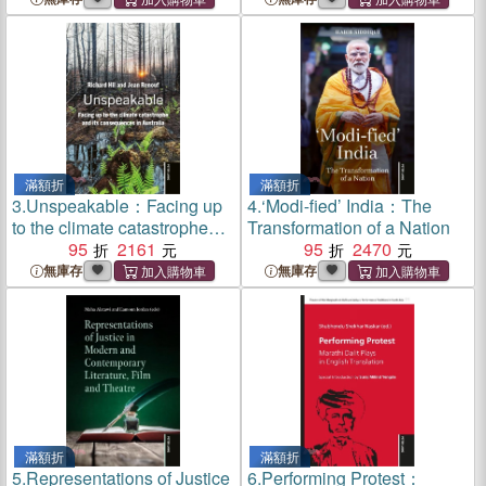
滿額折
滿額折
3.
Unspeakable：Facing up
4.
‘Modi-fied’ India：The
to the climate catastrophe
Transformation of a Nation
and its consequences in
95
2161
95
2470
Australia
無庫存
無庫存
滿額折
滿額折
5.
Representations of Justice
6.
Performing Protest：