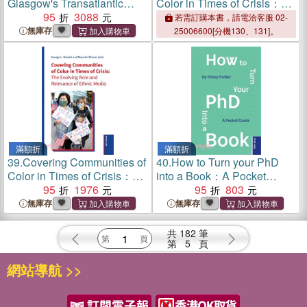
Glasgow's Transatlantic
Color in Times of Crisis：
Connections
95
3088
The Evolving Role and
若需訂購本書，請電洽客服 02-
Relevance of Ethnic Media
無庫存
25006600[分機130、131]。
滿額折
滿額折
39.
Covering Communities of
40.
How to Turn your PhD
Color in Times of Crisis：
into a Book：A Pocket
The Evolving Role and
95
1976
Guide
95
803
Relevance of Ethnic Media
無庫存
無庫存
共
182
筆
第
5
頁
網站導航 >>