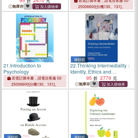
Germanophone Feminist
95
2470
若需訂購本書，請電洽客服 02-
and Queer Literature, Film,
無庫存
25006600[分機130、131]。
and Art
滿額折
21.
Introduction to
22.
Thinking Intermediality：
Psychology
Identity, Ethics and
Aesthetics
95
2779
若需訂購本書，請電洽客服 02-
無庫存
25006600[分機130、131]。
滿額折
滿額折