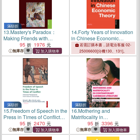
滿額折
13.
Mastery's Paradox：
14.
Forty Years of Innovation
Making Friends with
in Chinese Economic
Strangeness in a More-
95
1976
Theory
若需訂購本書，請電洽客服 02-
Than-Human World
無庫存
25006600[分機130、131]。
滿額折
滿額折
15.
Freedom of Speech in the
16.
Mothering and
Press in Times of Conflict：
Matrifocality in
Historical Perspectives from
95
2470
Contemporary Caribbean
95
3396
Ireland and Europe
Literature
無庫存
無庫存