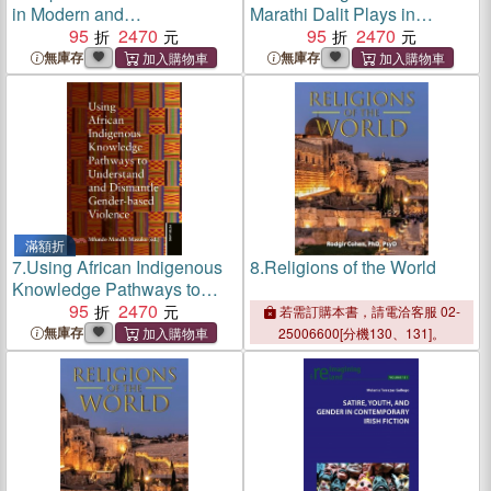
in Modern and
Marathi Dalit Plays in
Contemporary Literature,
95
2470
English Translation
95
2470
Film and Theatre
無庫存
無庫存
滿額折
7.
Using African Indigenous
8.
Religions of the World
Knowledge Pathways to
Understand and Dismantle
95
2470
若需訂購本書，請電洽客服 02-
Gender-based Violence
無庫存
25006600[分機130、131]。