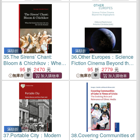
滿額折
滿額折
35.
The Sirens’ Chant:
36.
Other Europes：Science
Bloom & Chichikov：When
Fiction Cinema Beyond the
the footnote becomes the
95
2470
Anglosphere
95
2779
text, the text the footnote
無庫存
無庫存
滿額折
37.
Portable City：Modern
38.
Covering Communities of