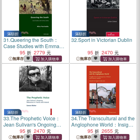
滿額折
滿額折
31.
Queering the South：
32.
Sport in Victorian Dublin
Case Studies with Emma
Dante
95
2779
95
2470
無庫存
無庫存
滿額折
滿額折
33.
The Prophetic Voice：
34.
The Transcultural and the
Jean Sulivan's Ongoing
Anglophone World：Insights
Relevance in France and
95
2470
from Contemporary Cultural
95
2655
Ireland
and Literary Studies
無庫存
無庫存