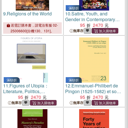
滿額折
9.
Religions of the World
10.
Satire, Youth, and
Gender in Contemporary
Irish Fiction
95
2470
若需訂購本書，請電洽客服 02-
無庫存
25006600[分機130、131]。
滿額折
滿額折
11.
Figures of Utopia：
12.
Emmanuel-Philibert de
Literature, Politics,
Pingon (1525-1582) et son
Philosophy
95
2470
temps：Literary and Political
95
2470
Networks in Early Modern
無庫存
無庫存
Savoy