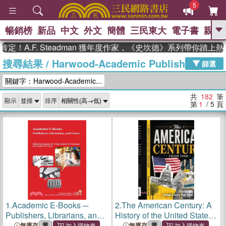
5
暢銷榜
新品
中文
外文
簡體
三民東大
電子書
親子
GO
.F. Steadman 獲年度作家，《史坎德》系列帶你踏上熱血奇
搜尋結果
/
Harwood-Academic Publishers
、
熱搜：
東野圭吾
高希均教授回憶錄
篩選
、
、
、
The Odyssey
父親節
如果歷
關鍵字：Harwood-Academic...
、
、
史是一群喵
暑期推薦
國際布克
、
、
獎 臺灣漫遊錄
方念華
台灣的李
共
182
筆
顯示
排序
、
、
登輝時代
數學女孩：黎曼猜想
第
1
/ 5
頁
偉大的迷走神經
1.
Academic E-Books ─
2.
The American Century: A
Publishers, Librarians, and
History of the United States
Users
from 1900 to the Pandemic
無庫存
無庫存