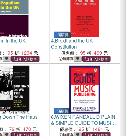
滿額折
sm in the UK
4.
Brexit and the UK
Constitution
95
1234
95
469
價：
優惠價：
存
無庫存
滿額折
g Down The Haus
8.
WIXEN RANDALL D PLAIN
& SIMPLE GUIDE TO MUSIC
79
478
PUBLISHING UK EDN BAM
95
1481
價：
優惠價：
BK
存
無庫存