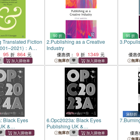
90 折
95 折
 Translated Fiction
2.
Publishing as a Creative
3.
Populi
(2001–2021)：A
Industry
 Analysis of
95
864
9
1349
：
優惠價：
優惠
 Models and Key
無庫存
無庫
滿額折
: Black Eyes
6.
Opc2023a: Black Eyes
7.
Burnin
 UK &
Publishing UK &
hire Poetry Society
Gloucestershire Poetry Society
無庫存
優惠
y Competition 2024
Open Poetry Competition 2023
無庫