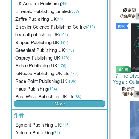
UK Autumn Publishing
(465)
優惠價
Emerald Publishing Limited
(307)
無庫存
Zaffre Publishing UK
(226)
Elsevier Science Publishing Co Inc
預購
(213)
b small publishing UK
(194)
Stripes Publishing UK
(184)
Greenleaf Publishing UK
(178)
Osprey Publishing UK
(178)
Exisle Publishing UK
(176)
95 折
teNeues Publishing UK Ltd
(147)
17.
The Dive
Race Point Publishing UK
(106)
Yoga：Outsi
優惠價：
Haus Publishing
(104)
預購中
Post Wave Publishing UK Ltd
(88)
More
作者
Egmont Publishing UK
(115)
Autumn Publishing
(74)