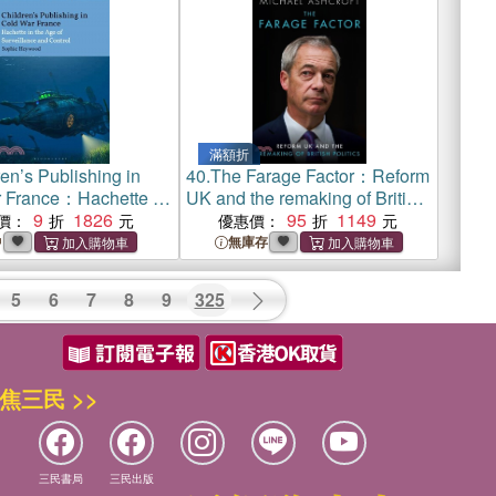
滿額折
en’s Publishing in
40.
The Farage Factor：Reform
 France：Hachette in
UK and the remaking of British
f Surveillance and
9
1826
politics
95
1149
價：
優惠價：
中
無庫存
5
6
7
8
9
325
焦三民 >>
三民書局
三民出版