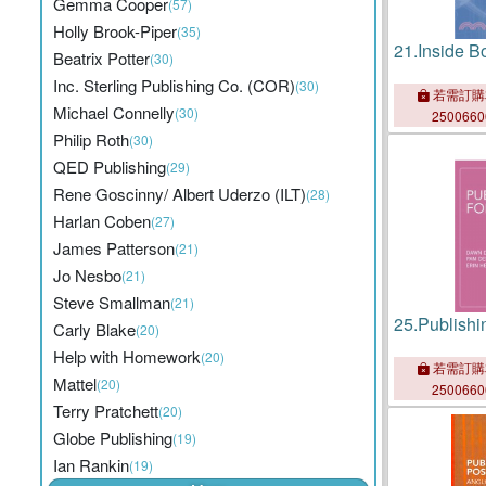
Gemma Cooper
(57)
Holly Brook-Piper
(35)
21.
Inside B
Beatrix Potter
(30)
Inc. Sterling Publishing Co. (COR)
(30)
若需訂購
Michael Connelly
(30)
250066
Philip Roth
(30)
QED Publishing
(29)
Rene Goscinny/ Albert Uderzo (ILT)
(28)
Harlan Coben
(27)
James Patterson
(21)
Jo Nesbo
(21)
Steve Smallman
(21)
25.
Publishi
Carly Blake
(20)
Help with Homework
(20)
若需訂購
Mattel
(20)
250066
Terry Pratchett
(20)
Globe Publishing
(19)
Ian Rankin
(19)