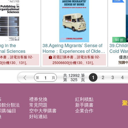
90 折
g in the
38.
Ageing Migrants’ Sense of
39.
Childr
nal Sciences
Home：Experiences of Older
Cold War
Italians in the UK
the Age o
優惠
本書，請電洽客服 02-
若需訂購本書，請電洽客服 02-
Control
預購
00[分機130、131]。
25006600[分機130、131]。
共
12992
筆
1
2
3
4
第
325
頁
募
禮券兌換
紅利積點
聚
書館分類法
常見問題
新手購書
購/編目
空中大學購書
企業合作
換
好站連結