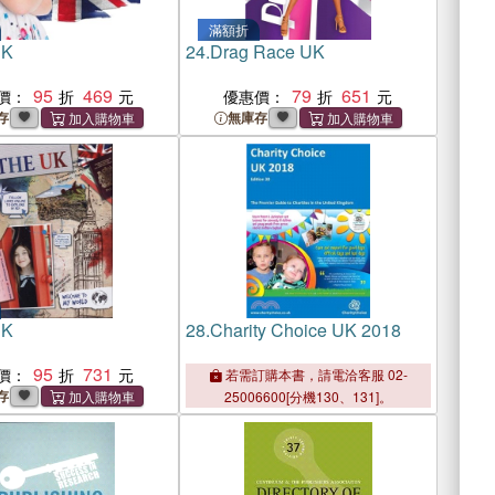
滿額折
UK
24.
Drag Race UK
95
469
79
651
價：
優惠價：
存
無庫存
UK
28.
Charity Choice UK 2018
95
731
價：
若需訂購本書，請電洽客服 02-
存
25006600[分機130、131]。