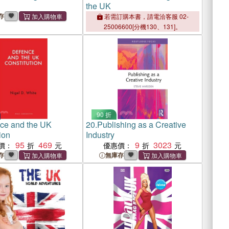
the UK
存
若需訂購本書，請電洽客服 02-
25006600[分機130、131]。
90 折
ce and the UK
20.
Publishing as a Creative
ion
Industry
95
469
9
3023
價：
優惠價：
存
無庫存