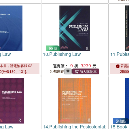
Anthology
90 折
g Law
10.
Publishing Law
11.
Publi
9
3239
優惠價：
本書，請電洽客服 02-
若需訂
無庫存
00[分機130、131]。
2500
滿額折
ng Law
14.
Publishing the Postcolonial:
15.
Book 