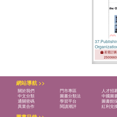
37.
Publishin
Organizatio
若需訂購
250066
網站導航 >>
關於我們
門市專區
人才招
中文分類
圖書分類法
中國圖
通關密碼
學習平台
圖書館採
異業合作
閱讀潮評
紅利兌
圖書目錄 >>