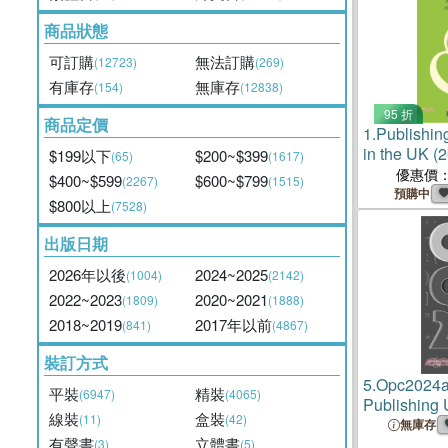
商品狀態
可訂購
無法訂購
(12723)
(269)
有庫存
無庫存
(154)
(12838)
95 折
商品定價
1.
Publishing
in the UK 
$199以下
$200~$399
(65)
(1617)
Comparative
優惠價
$400~$599
$600~$799
(2267)
(1515)
Publishing
預購中
$800以上
(7528)
Players
出版日期
2026年以後
2024~2025
(1004)
(2142)
2022~2023
2020~2021
(1809)
(1888)
2018~2019
2017年以前
(841)
(4867)
裝訂方式
5.
Opc2024a
平裝
精裝
(6947)
(4065)
Publishing
線裝
盒裝
(11)
(42)
Gloucesters
無庫存
有聲書
立體書
Open Poetr
(3)
(5)