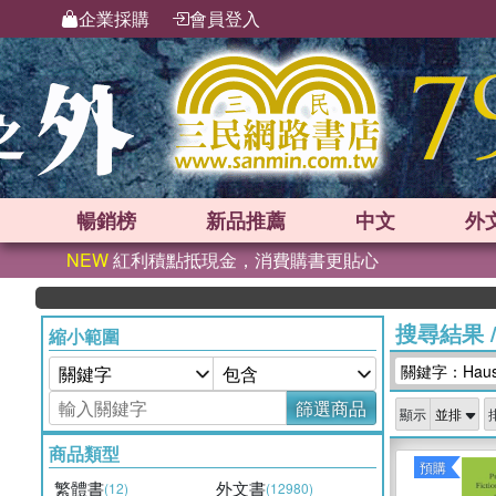
企業採購
會員登入
暢銷榜
新品
推薦
中文
外
NEW
紅利積點抵現金，消費購書更貼心
搜尋結果
縮小範圍
關鍵字：Haus Pu
篩選商品
顯示
商品類型
預購
繁體書
外文書
(12)
(12980)