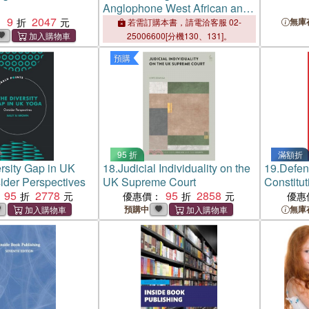
Anglophone West African and
9
2047
Caribbean Writing in the UK
：
無庫
若需訂購本書，請電洽客服 02-
1948-1968
25006600[分機130、131]。
預購
95 折
滿額折
rsity Gap in UK
18.
Judicial Individuality on the
19.
Defen
der Perspectives
UK Supreme Court
Constitut
95
2778
95
2858
優惠價：
優惠
預購中
無庫