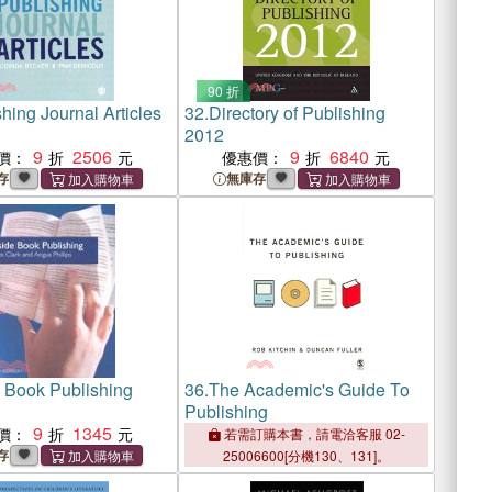
90 折
hing Journal Articles
32.
Directory of Publishing
2012
9
2506
9
6840
價：
優惠價：
存
無庫存
e Book Publishing
36.
The Academic's Guide To
Publishing
9
1345
價：
若需訂購本書，請電洽客服 02-
存
25006600[分機130、131]。