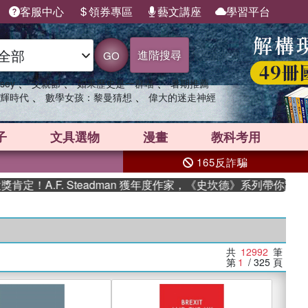
客服中心
領券專區
藝文講座
學習平台
進階搜尋
GO
、
、
、
sey
父親節
如果歷史是一群喵
暑期推薦
、
、
輝時代
數學女孩：黎曼猜想
偉大的迷走神經
子
文具選物
漫畫
教科考用
165反詐騙
F. Steadman 獲年度作家，《史坎德》系列帶你踏上熱血奇幻
共
12992
筆
第
1
/ 325
頁