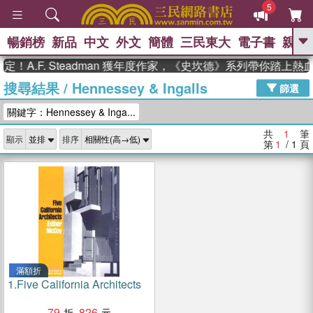
5
暢銷榜
新品
中文
外文
簡體
三民東大
電子書
親子
GO
！A.F. Steadman 獲年度作家，《史坎德》系列帶你踏上熱
搜尋結果
/
Hennessey & Ingalls
、
、
熱搜：
東野圭吾
The Odyssey
篩選
、
、
父親節
如果歷史是一群喵
暑期
關鍵字：Hennessey & Inga...
、
、
推薦
國際布克獎 臺灣漫遊錄
方
、
、
念華
台灣的李登輝時代
數學女
共
1
筆
顯示
排序
、
孩：黎曼猜想
偉大的迷走神經
第
1
/ 1
頁
滿額折
1.
Five California Architects
79
826