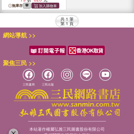
無庫存
共
1
筆
第
1
頁
網站導航 >>
聚焦三民 >>
三民書局
三民出版
本站著作權屬弘雅三民圖書股份有限公司