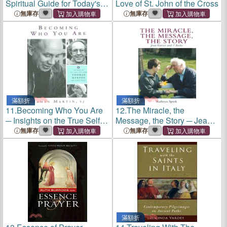
Spiritual Guide for Today's
Love of St. John of the Cross
Perplexed
無庫存
無庫存
滿額折
滿額折
11.
Becoming Who You Are
12.
The Miracle, the
─ Insights on the True Self
Message, the Story ─ Jean
from Thomas Merton And
Vanier And L'arche
無庫存
無庫存
Other Saints
滿額折