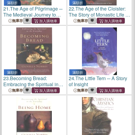
滿額折
滿額折
21.
The Age of Pilgrimage ─
22.
The Age of the Cloister:
The Medieval Journey to
The Story of Monastic Life in
God
the Middle Ages
無庫存
無庫存
滿額折
滿額折
23.
Becoming Bread:
24.
The Little Tern ─ A Story
Embracing the Spiritual in
of Insight
the Everyday
無庫存
無庫存