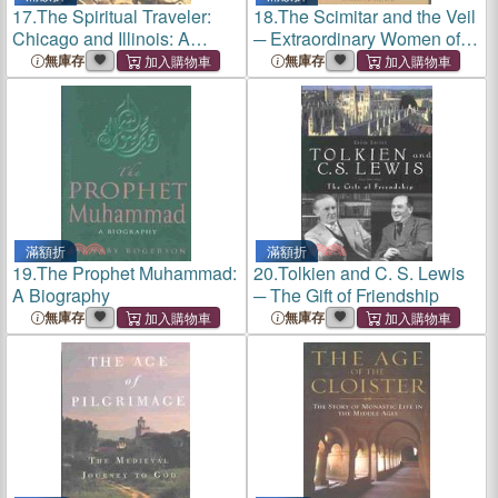
17.
The Spiritual Traveler:
18.
The Scimitar and the Veil
Chicago and Illinois: A
─ Extraordinary Women of
Guide to Sacred Sites and
Islam
無庫存
無庫存
Peaceful Places
滿額折
滿額折
19.
The Prophet Muhammad:
20.
Tolkien and C. S. Lewis
A Biography
─ The Gift of Friendship
無庫存
無庫存