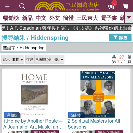
5
暢銷榜
新品
中文
外文
簡體
三民東大
電子書
親子
GO
F. Steadman 獲年度作家，《史坎德》系列帶你踏上熱血奇幻
搜尋結果
/
Hiddenspring
、
熱搜：
東野圭吾
高希均教授回憶錄
篩選
、
、
、
The Odyssey
父親節
如果歷
關鍵字：Hiddenspring
、
、
史是一群喵
暑期推薦
國際布克
、
、
獎 臺灣漫遊錄
方念華
台灣的李
共
27
筆
顯示
排序
、
、
登輝時代
數學女孩：黎曼猜想
第
1
/ 1
頁
偉大的迷走神經
滿額折
滿額折
1.
Home by Another Route ─
2.
Spiritual Masters for All
A Journal of Art, Music, and
Seasons
Faith
無庫存
無庫存