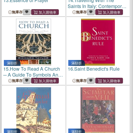
13.
Essence of Prayer
14.
Traveling With The
Saints In Italy: Contemporary
Pilgrimages On Ancient
無庫存
無庫存
Paths
滿額折
滿額折
15.
How To Read A Church
16.
Saint Benedict's Rule
─ A Guide To Symbols And
Images In Churches And
無庫存
無庫存
Cathedrals
滿額折
滿額折