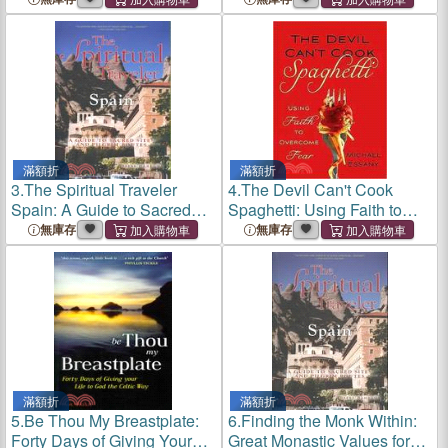
滿額折
滿額折
3.
The Spiritual Traveler
4.
The Devil Can't Cook
Spain: A Guide to Sacred
Spaghetti: Using Faith to
Sites and Pilgrim Routes
Overcome Fear
無庫存
無庫存
滿額折
滿額折
5.
Be Thou My Breastplate:
6.
Finding the Monk Within:
Forty Days of Giving Your
Great Monastic Values for