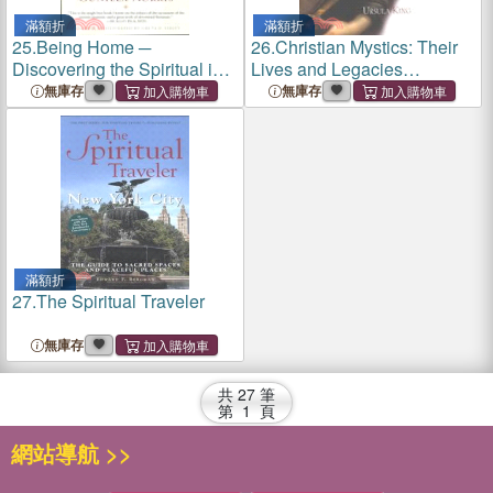
滿額折
滿額折
25.
Being Home ─
26.
Christian Mystics: Their
Discovering the Spiritual in
Lives and Legacies
the Everyday
Throughout the Ages
無庫存
無庫存
滿額折
27.
The Spiritual Traveler
無庫存
共
27
筆
第
1
頁
網站導航 >>