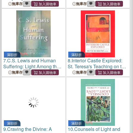
Life to God the Celtic Way
Today
無庫存
無庫存
滿額折
滿額折
7.
C.S. Lewis and Human
8.
Interior Castle Explored:
Suffering: Light Among the
St. Teresa's Teaching on the
Shadows
Life of Deep Union With God
無庫存
無庫存
滿額折
滿額折
9.
Craving the Divine: A
10.
Counsels of Light and