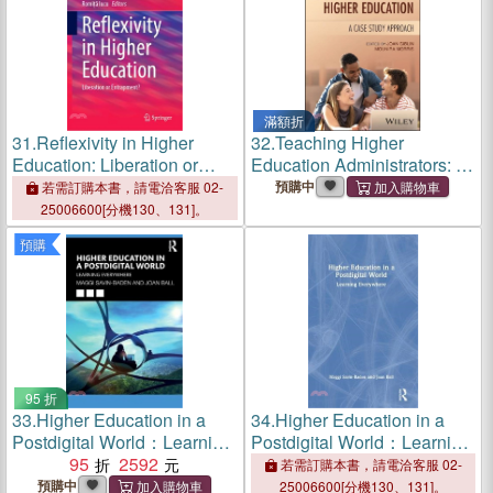
滿額折
31.
Reflexivity in Higher
32.
Teaching Higher
Education: Liberation or
Education Administrators: A
Entrapment?
Case Study Approach
預購中
若需訂購本書，請電洽客服 02-
25006600[分機130、131]。
預購
95 折
33.
Higher Education in a
34.
Higher Education in a
Postdigital World：Learning
Postdigital World：Learning
Everywhere
95
2592
Everywhere
若需訂購本書，請電洽客服 02-
預購中
25006600[分機130、131]。