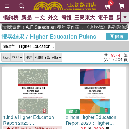
5
暢銷榜
新品
中文
外文
簡體
三民東大
電子書
親子
GO
！A.F. Steadman 獲年度作家，《史坎德》系列帶你踏上熱
搜尋結果
/
Higher Education Pubns
、
熱搜：
東野圭吾
高希均教授回憶錄
篩選
、
、
、
The Odyssey
父親節
如果歷
關鍵字：Higher Education...
、
、
史是一群喵
暑期推薦
國際布克
、
、
獎 臺灣漫遊錄
方念華
台灣的李
共
9344
筆
顯示
排序
、
、
登輝時代
數學女孩：黎曼猜想
第
1
/ 234
頁
偉大的迷走神經
95 折
1.
India Higher Education
2.
India Higher Education
Report 2025:
Report 2023：Higher
Multidisciplinary Higher
Education Research
95
2839
若需訂購本書，請電洽客服 02-