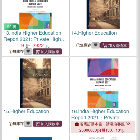
90 折
13.
India Higher Education
14.
Higher Education
Report 2021: Private Higher
Education
9
2922
無庫存
無庫存
15.
Higher Education
16.
India Higher Education
Report 2021：Private
Higher Education
無庫存
若需訂購本書，請電洽客服 02-
25006600[分機130、131]。