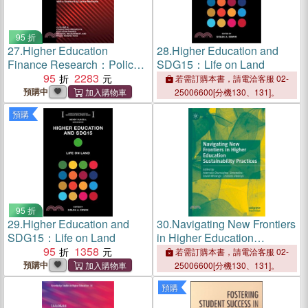
95 折
27.
Higher Education
28.
Higher Education and
Finance Research：Policy,
SDG15：Life on Land
Politics, and Practice
95
2283
若需訂購本書，請電洽客服 02-
預購中
25006600[分機130、131]。
預購
95 折
29.
Higher Education and
30.
Navigating New Frontiers
SDG15：Life on Land
in Higher Education
95
1358
Sustainability Practices
若需訂購本書，請電洽客服 02-
預購中
25006600[分機130、131]。
預購