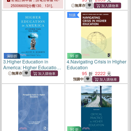
Education
無庫存
25006600[分機130、131]。
預購
滿額折
95 折
3.
Higher Education in
4.
Navigating Crisis in Higher
America: Higher Education
Education
in America
95
2222
無庫存
預購中
90 折