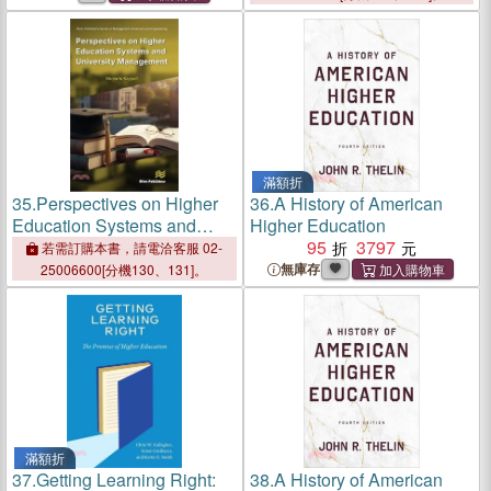
滿額折
35.
Perspectives on Higher
36.
A History of American
Education Systems and
Higher Education
University Management
95
3797
若需訂購本書，請電洽客服 02-
無庫存
25006600[分機130、131]。
滿額折
37.
Getting Learning Right:
38.
A History of American