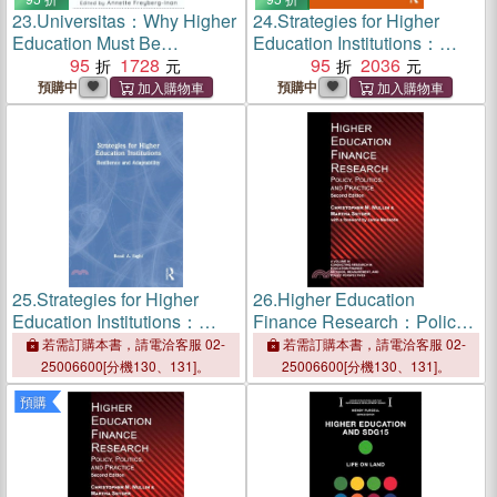
23.
Universitas：Why Higher
24.
Strategies for Higher
Education Must Be
Education Institutions：
International
95
1728
Resilience and Adaptability
95
2036
預購中
預購中
25.
Strategies for Higher
26.
Higher Education
Education Institutions：
Finance Research：Policy,
Resilience and Adaptability
Politics, and Practice
若需訂購本書，請電洽客服 02-
若需訂購本書，請電洽客服 02-
25006600[分機130、131]。
25006600[分機130、131]。
預購