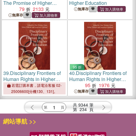
The Promise of Higher
Higher Education
Education
79
2133
無庫存
無庫存
95 折
39.
Disciplinary Frontiers of
40.
Disciplinary Frontiers of
Human Rights in Higher
Human Rights in Higher
Education
Education
95
1976
若需訂購本書，請電洽客服 02-
無庫存
25006600[分機130、131]。
共
9344
筆
第
234
頁
網站導航 >>