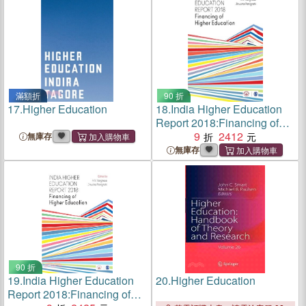
滿額折
90 折
17.
Higher Education
18.
India Higher Education
Report 2018:Financing of
Higher Education
9
2412
無庫存
無庫存
90 折
19.
India Higher Education
20.
Higher Education
Report 2018:Financing of