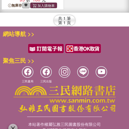
無庫存
共
1
筆
第
1
頁
網站導航 >>
聚焦三民 >>
三民書局
三民出版
本站著作權屬弘雅三民圖書股份有限公司