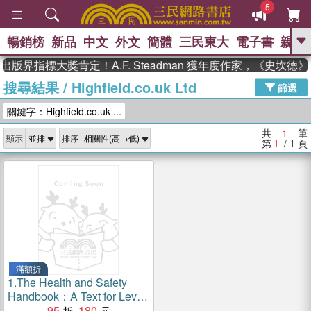
5
暢銷榜
新品
中文
外文
簡體
三民東大
電子書
親子
GO
出版界指標大獎肯定！A.F. Steadman 獲年度作家，《史坎
搜尋結果
/
Highfield.co.uk Ltd
、
熱搜：
東野圭吾
高希均教授回憶錄
篩選
、
、
、
The Odyssey
父親節
如果歷
關鍵字：Highfield.co.uk ...
、
、
史是一群喵
暑期推薦
國際布克
、
、
獎 臺灣漫遊錄
方念華
台灣的李
共
1
筆
顯示
排序
、
、
登輝時代
數學女孩：黎曼猜想
第
1
/ 1
頁
偉大的迷走神經
滿額折
1.
The Health and Safety
Handbook：A Text for Level
2 Health and Safety Courses
95
180