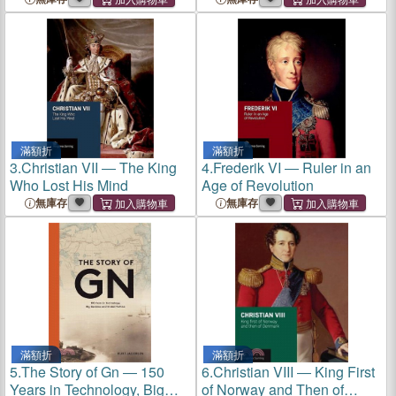
滿額折
滿額折
3.
Christian VII ― The King
4.
Frederik VI ― Ruler in an
Who Lost His Mind
Age of Revolution
無庫存
無庫存
滿額折
滿額折
5.
The Story of Gn ― 150
6.
Christian VIII ― King First
Years in Technology, Big
of Norway and Then of