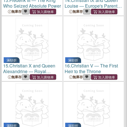
13.
Frederik III ― The King
14.
Christian IX and Queen
Who Seized Absolute Power
Louise ― Europe's Parents-
in-law
無庫存
無庫存
滿額折
滿額折
15.
Christian X and Queen
16.
Christian V ― The First
Alexandrine ― Royal
Heir to the Throne
Couple Through the World
無庫存
無庫存
Wars
滿額折
滿額折