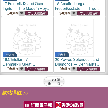
17.
Frederik IX and Queen
18.
Amalienborg and
Ingrid ― The Modern Royal
Frederiksstaden ― The
Couple
Palace and the Royal
無庫存
無庫存
Quarter
滿額折
滿額折
19.
Christian IV ―
20.
Power, Splendour, and
Denmark's Great
Diamonds ― Denmark's
Renaissance King
Regalia and Crown Jewels
無庫存
無庫存
共
20
筆
第
1
頁
網站導航 >>