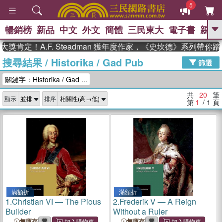
5
暢銷榜
新品
中文
外文
簡體
三民東大
電子書
親子
GO
肯定！A.F. Steadman 獲年度作家，《史坎德》系列帶你踏
搜尋結果
/
Historika / Gad Pub
、
熱搜：
東野圭吾
高希均教授回憶錄
篩選
、
、
、
The Odyssey
父親節
如果歷
關鍵字：Historika / Gad ...
、
、
史是一群喵
暑期推薦
國際布克
、
、
獎 臺灣漫遊錄
方念華
台灣的李
共
20
筆
顯示
排序
、
、
登輝時代
數學女孩：黎曼猜想
第
1
/ 1
頁
偉大的迷走神經
滿額折
滿額折
1.
Christian VI ― The Pious
2.
Frederik V ― A Reign
Builder
Without a Ruler
無庫存
無庫存