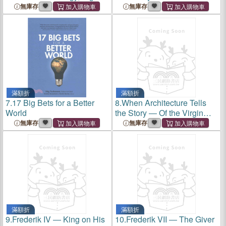
Business and Global Politics
Denmark
無庫存
無庫存
滿額折
滿額折
7.
17 Big Bets for a Better
8.
When Architecture Tells
World
the Story ― Of the Virgin
Islands of the United States
無庫存
無庫存
滿額折
滿額折
9.
Frederik IV ― King on His
10.
Frederik VII ― The Giver