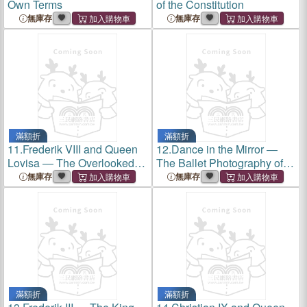
Own Terms
of the Constitution
無庫存
無庫存
滿額折
滿額折
11.
Frederik VIII and Queen
12.
Dance in the Mirror ―
Lovisa ― The Overlooked
The Ballet Photography of
Royal Couple
John R. Johnsen
無庫存
無庫存
滿額折
滿額折