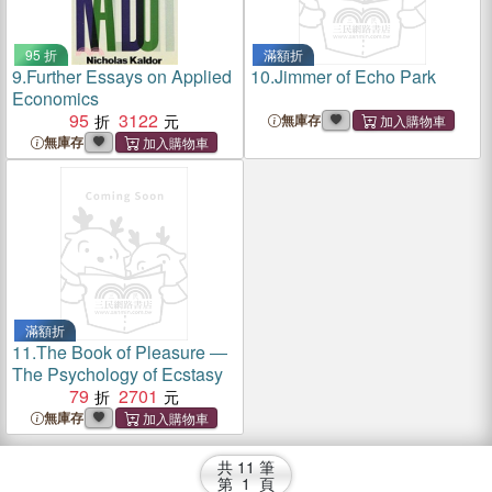
95 折
滿額折
9.
Further Essays on Applied
10.
Jimmer of Echo Park
Economics
95
3122
無庫存
無庫存
滿額折
11.
The Book of Pleasure ―
The Psychology of Ecstasy
79
2701
無庫存
共
11
筆
第
1
頁