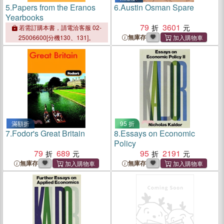
5.
Papers from the Eranos
6.
Austin Osman Spare
Yearbooks
79
3601
若需訂購本書，請電洽客服 02-
無庫存
25006600[分機130、131]。
滿額折
95 折
7.
Fodor's Great Britain
8.
Essays on Economic
Policy
79
689
95
2191
無庫存
無庫存