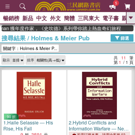
5
暢銷榜
新品
中文
外文
簡體
三民東大
電子書
親子
GO
adman 獲年度作家，《史坎德》系列帶你踏上熱血奇幻旅程
搜尋結果
/
Holmes & Meier Pub
、
、
熱搜：
東野圭吾
The Odyssey
篩選
、
、
父親節
如果歷史是一群喵
暑期
關鍵字：Holmes & Meier P...
、
、
推薦
國際布克獎 臺灣漫遊錄
方
、
、
念華
台灣的李登輝時代
數學女
共
11
筆
顯示
排序
、
孩：黎曼猜想
偉大的迷走神經
第
1
/ 1
頁
90 折
1.
Haile Selassie ― His
2.
Hybrid Conflicts and
Rise, His Fall
Information Warfare ― New
9
3591
Labels, Old Politics
若需訂購本書，請電洽客服 02-