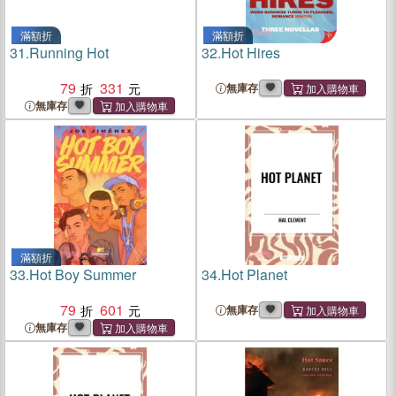
滿額折
滿額折
31.
Running Hot
32.
Hot Hires
79
331
無庫存
無庫存
滿額折
33.
Hot Boy Summer
34.
Hot Planet
79
601
無庫存
無庫存