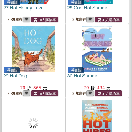
滿額折
滿額折
27.
Hot Honey Love
28.
One Hot Summer
無庫存
無庫存
滿額折
滿額折
29.
Hot Dog
30.
Hot Summer
79
565
79
434
無庫存
無庫存