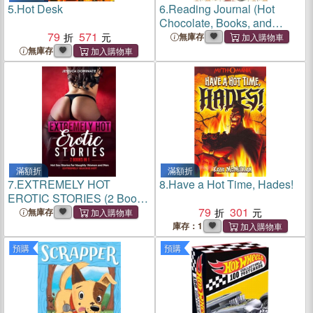
5.
Hot Desk
6.
Reading Journal (Hot
Chocolate, Books, and
79
571
Flowers ): 6"x9" Book
無庫存
Lover's Diary; Book/Series
無庫存
Reviews, Reading Tracker,
Favorite Book List, Favorite
Quo
滿額折
滿額折
7.
EXTREMELY HOT
8.
Have a Hot Time, Hades!
EROTIC STORIES (2 Books
in 1): Hot Sex Stories for
79
301
無庫存
Naughty Women and Men.
庫存：1
EXTREMELY QUICKIE HOT
預購
預購