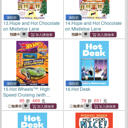
滿額折
滿額折
13.
Hope and Hot Chocolate
14.
Hope and Hot Chocolate
on Mistletoe Lane
on Mistletoe Lane
預購中
預購中
滿額折
滿額折
15.
Hot Wheels™: High
16.
Hot Desk
Speed Cruising (with
stickers and Hot Wheels™
95
469
79
651
Crescendo™ car model)
無庫存
無庫存