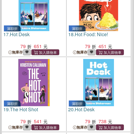
滿額折
滿額折
17.
Hot Desk
18.
Hot Food: Nice!
79
651
79
451
無庫存
無庫存
滿額折
滿額折
19.
The Hot Shot
20.
Hot Desk
79
541
79
738
無庫存
無庫存