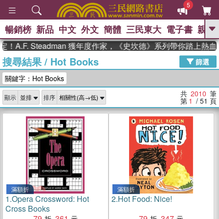
5
暢銷榜
新品
中文
外文
簡體
三民東大
電子書
親子
GO
. Steadman 獲年度作家，《史坎德》系列帶你踏上熱血奇幻旅
搜尋結果
/
Hot Books
、
熱搜：
東野圭吾
高希均教授回憶錄
篩選
、
、
、
The Odyssey
父親節
如果歷
關鍵字：Hot Books
、
、
史是一群喵
暑期推薦
國際布克
、
、
獎 臺灣漫遊錄
方念華
台灣的李
共
2010
筆
顯示
排序
、
、
登輝時代
數學女孩：黎曼猜想
第
1
/ 51
頁
偉大的迷走神經
滿額折
滿額折
1.
Opera Crossword: Hot
2.
Hot Food: Nice!
Cross Books
79
361
79
347