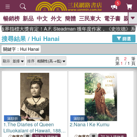
5
暢銷榜
新品
中文
外文
簡體
三民東大
電子書
親子
GO
界指標大獎肯定！A.F. Steadman 獲年度作家，《史坎德
搜尋結果
/
Hui Hanai
、
熱搜：
東野圭吾
高希均教授回憶錄
篩選
、
、
、
The Odyssey
父親節
如果歷
關鍵字：Hui Hanai
、
、
史是一群喵
暑期推薦
國際布克
、
、
獎 臺灣漫遊錄
方念華
台灣的李
共
2
筆
顯示
排序
、
、
登輝時代
數學女孩：黎曼猜想
第
1
/ 1
頁
偉大的迷走神經
滿額折
滿額折
1.
The Diaries of Queen
2.
Nana I Ke Kumu
Liliuokalani of Hawaii, 1885-
1900
無庫存
無庫存