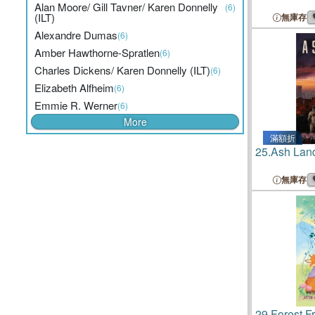
Alan Moore/ Gill Tavner/ Karen Donnelly
(6)
(ILT)
無庫存
Alexandre Dumas
(6)
Amber Hawthorne-Spratlen
(6)
Charles Dickens/ Karen Donnelly (ILT)
(6)
Elizabeth Alfheim
(6)
Emmie R. Werner
(6)
More
滿額折
25.
Ash Lan
無庫存
29.
Forest F