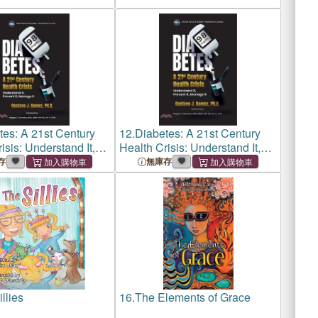
tes: A 21st Century
12.
Diabetes: A 21st Century
isis: Understand It,
Health Crisis: Understand It,
t, Manage It
Prevent It, Manage It
存
無庫存
llies
16.
The Elements of Grace