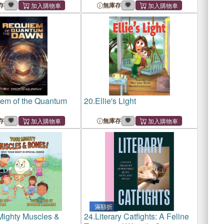
存
無庫存
em of the Quantum
20.
Ellie's Light
存
無庫存
滿額折
Mighty Muscles &
24.
Literary Catfights: A Feline