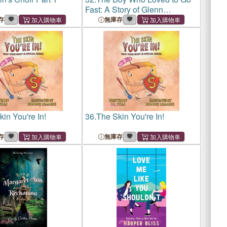
Fast: A Story of Glenn
Hammond Curtiss
存
無庫存
in You're In!
36.
The Skin You're In!
存
無庫存