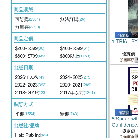
商品狀態
可訂購
無法訂購
(2364)
(26)
無庫存
(2390)
滿額折
商品定價
1.
TRIAL BY
$200~$399
$400~$599
(86)
(61)
優惠價
$600~$799
$800以上
(483)
(1760)
無庫存
出版日期
2026年以後
2024~2025
(49)
(275)
2022~2023
2020~2021
(392)
(289)
2018~2019
2017年以前
(123)
(1261)
裝訂方式
滿額折
平裝
精裝
(1554)
(743)
5.
Speak wit
Confidence:
出版社/品牌
Becoming a
優惠價
Halo Pub Intl
(614)
Communicato
無庫存