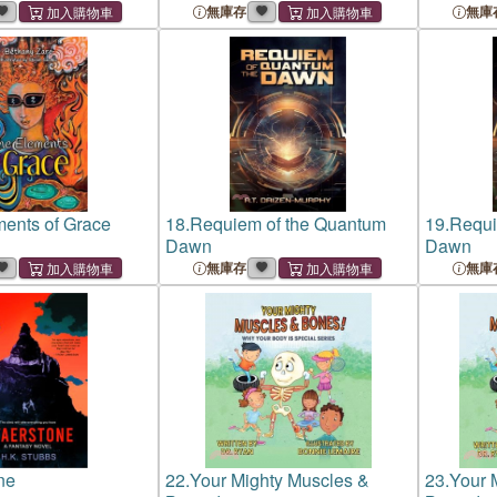
無庫存
無庫
ents of Grace
18.
Requiem of the Quantum
19.
Requi
Dawn
Dawn
無庫存
無庫
ne
22.
Your Mighty Muscles &
23.
Your 