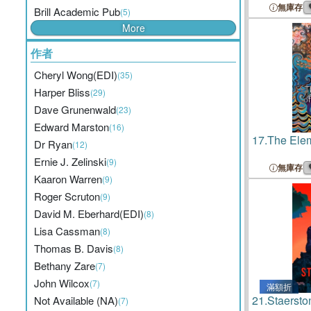
無庫存
Brill Academic Pub
(5)
More
作者
Cheryl Wong(EDI)
(35)
Harper Bliss
(29)
Dave Grunenwald
(23)
Edward Marston
(16)
17.
The Elem
Dr Ryan
(12)
Ernie J. Zelinski
(9)
無庫存
Kaaron Warren
(9)
Roger Scruton
(9)
David M. Eberhard(EDI)
(8)
Lisa Cassman
(8)
Thomas B. Davis
(8)
Bethany Zare
(7)
John Wilcox
(7)
滿額折
21.
Staersto
Not Available (NA)
(7)