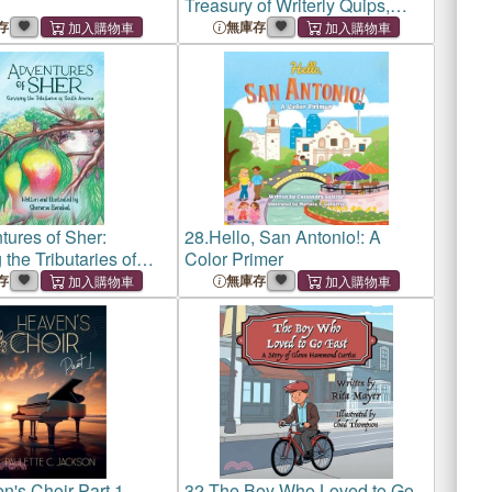
Treasury of Writerly Quips,
Pans, and Feuds
存
無庫存
tures of Sher:
28.
Hello, San Antonio!: A
 the Tributaries of
Color Primer
erica
存
無庫存
n's Choir Part 1
32.
The Boy Who Loved to Go