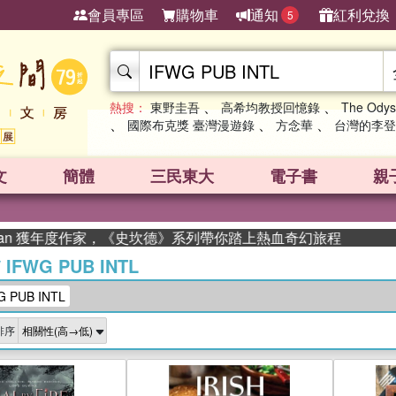
會員專區
購物車
通知
紅利兌換
5
、
、
熱搜：
東野圭吾
高希均教授回憶錄
The Odys
、
、
、
國際布克獎 臺灣漫遊錄
方念華
台灣的李登
文
簡體
三民東大
電子書
親
 獲年度作家，《史坎德》系列帶你踏上熱血奇幻旅程
/
IFWG PUB INTL
PUB INTL
排序