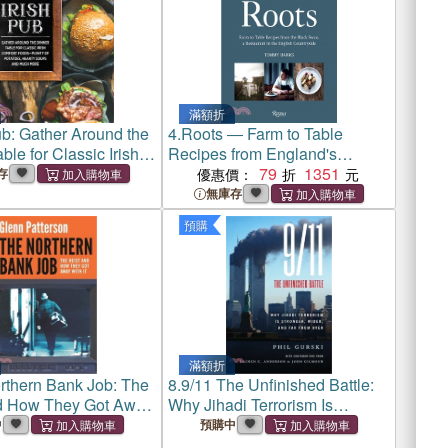
滿額折
ub: Gather Around the
4.
Roots ― Farm to Table
ble for Classic Irish
Recipes from England's
Foods
Michelin-Starred Pub, the
79
1351
存
優惠價：
Black Swan
無庫存
預購
滿額折
rthern Bank Job: The
8.
9/11 The Unfinished Battle:
d How They Got Away
Why Jihadi Terrorism Is
Stronger, Wider, and Far From
中
預購中
Over