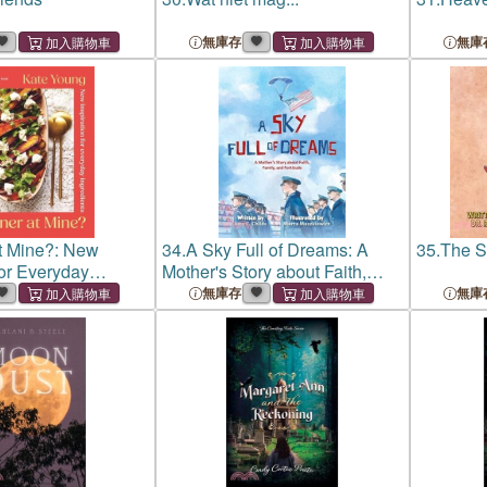
無庫存
無庫
t Mine?: New
34.
A Sky Full of Dreams: A
35.
The Sk
for Everyday
Mother's Story about Faith,
Family, and Fortitude
無庫存
無庫