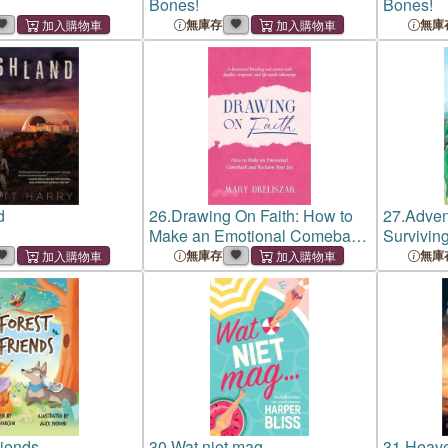
Bones!
Bones!
無庫存
無庫
d
26.
Drawing On Faith: How to
27.
Adven
Make an Emotional Comeback
Surviving
and Reclaim Your Joy
South Am
無庫存
無庫
riends
30.
Wat niet mag...
31.
Heave