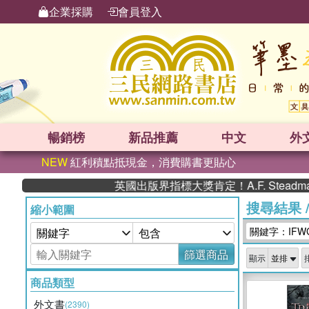
企業採購
會員登入
暢銷榜
新品
推薦
中文
外
NEW
紅利積點抵現金，消費購書更貼心
英國出版界指標大獎肯定！A.F. Steadman
搜尋結果
縮小範圍
關鍵字：IFWG 
篩選商品
顯示
商品類型
外文書
(2390)