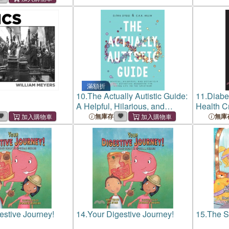
from Your Financial Advisor
滿額折
10.
The Actually Autistic Guide:
11.
Diabe
A Helpful, Hilarious, and
Health Cr
Definitely Not Definitive
Prevent I
無庫存
無庫
Handbook for Living Life on the
Spectrum
estive Journey!
14.
Your Digestive Journey!
15.
The Si