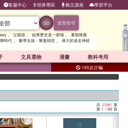
客服中心
領券專區
藝文講座
學習平台
進階搜尋
GO
、
、
、
sey
父親節
如果歷史是一群喵
暑期推薦
、
、
輝時代
數學女孩：黎曼猜想
偉大的迷走神經
子
文具選物
漫畫
教科考用
165反詐騙
共
2390
筆
第
1
/ 60
頁