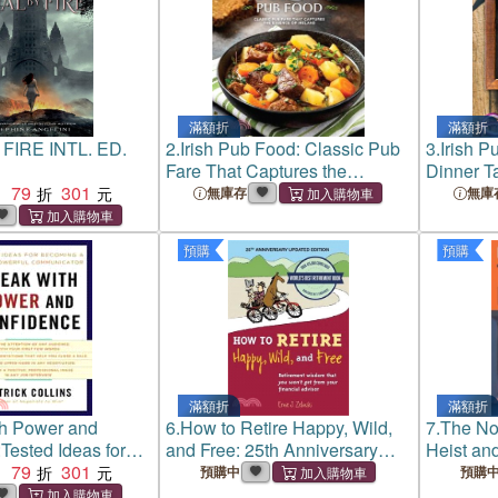
滿額折
滿額折
 FIRE INTL. ED.
2.
Irish Pub Food: Classic Pub
3.
Irish P
Fare That Captures the
Dinner Ta
79
301
Essence of Ireland
Comfort 
：
無庫存
無庫
預購
預購
滿額折
滿額折
h Power and
6.
How to Retire Happy, Wild,
7.
The No
Tested Ideas for
and Free: 25th Anniversary
Heist an
 More Powerful
79
301
Updated Edition: Retirement
with It
：
預購中
預購
r (Intl Edition)
Wisdom That You Won't Get