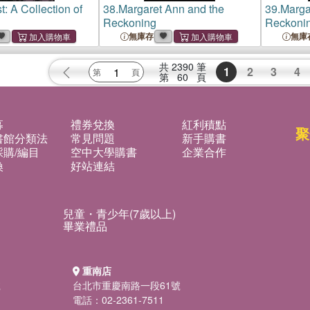
: A Collection of
38.
Margaret Ann and the
39.
Marga
Reckoning
Reckoni
無庫存
無庫
共
2390
筆
1
2
3
4
第
60
頁
募
禮券兌換
紅利積點
聚
書館分類法
常見問題
新手購書
購/編目
空中大學購書
企業合作
換
好站連結
兒童・青少年(7歲以上)
畢業禮品
重南店
號
台北市重慶南路一段61號
電話：02-2361-7511