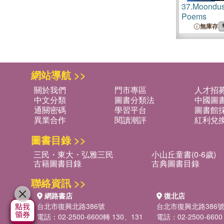
37.
Moondust
Poems
無庫存
網站導航 >>
關於我們
門市專區
人才招
中文分類
圖書分類法
中國圖
通關密碼
學習平台
圖書館採
異業合作
閱讀潮評
紅利兌
圖書目錄 >>
三民・東大・弘雅三民
小山丘童書(0-6歲)
古籍圖書目錄
古典圖書目錄
聯絡資訊 >>
網路書店
復北店
台北市復興北路386號
台北市復興北路386
電話：02-2500-6600轉 130、131
電話：02-2500-6600