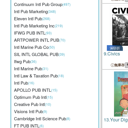
Continuum Intl Pub Group
(497)
Intl Pub Marketing
(348)
Eleven Intl Pub
(268)
Intl Pub Marketing Inc
(219)
IFWG PUB INTL
(93)
ARTPOWER INTL PUB
(70)
Intl Marine Pub Co
(50)
滿額折
9.
Civics
SIL INTL GLOBAL PUB
(39)
Ifwg Pub
(36)
無庫存
Intl Marine Pub
(31)
Intl Law & Taxation Pub
(18)
Intl Pub
(16)
APOLLO PUB INTL
(15)
Optimum Pub Intl
(15)
Creative Pub Intl
(10)
Visions Intl Pub
(9)
Cambridge Intl Science Pub
(8)
13.
Your Dig
FT PUB INTL
(6)