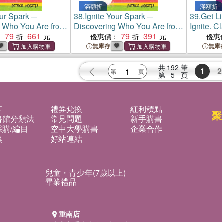
滿額折
滿額折
our Spark ─
38.
Ignite Your Spark ─
39.
Get L
g Who You Are from
Discovering Who You Are from
Ignite. 
ut
79
661
the Inside Out
79
391
Claim You
：
優惠價：
優惠
無庫存
無庫
共
192
筆
1
2
第
5
頁
募
禮券兌換
紅利積點
聚
書館分類法
常見問題
新手購書
購/編目
空中大學購書
企業合作
換
好站連結
兒童・青少年(7歲以上)
畢業禮品
重南店