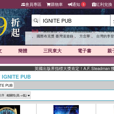
會員專區
購物車
通知
紅利兌換
5
、
、
熱搜：
東野圭吾
高希均教授回憶錄
The Odys
、
、
、
國際布克獎 臺灣漫遊錄
方念華
台灣的李登
文
簡體
三民東大
電子書
親
英國出版界指標大獎肯定！A.F. Steadman 獲年
/
IGNITE PUB
TE PUB
排序