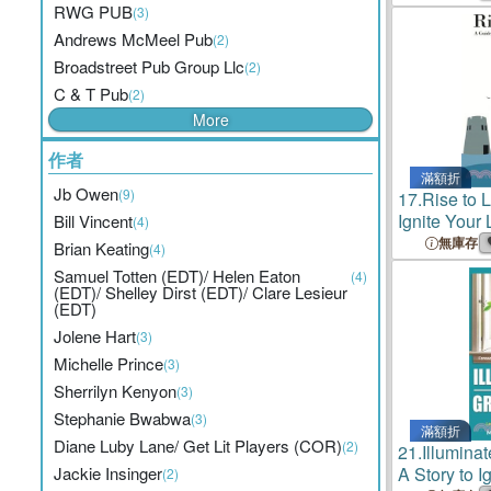
RWG PUB
(3)
Andrews McMeel Pub
(2)
Broadstreet Pub Group Llc
(2)
C & T Pub
(2)
More
作者
滿額折
Jb Owen
(9)
17.
Rise to 
Ignite Your
Bill Vincent
(4)
Potential
無庫存
Brian Keating
(4)
Samuel Totten (EDT)/ Helen Eaton
(4)
(EDT)/ Shelley Dirst (EDT)/ Clare Lesieur
(EDT)
Jolene Hart
(3)
Michelle Prince
(3)
Sherrilyn Kenyon
(3)
Stephanie Bwabwa
(3)
滿額折
Diane Luby Lane/ Get Lit Players (COR)
(2)
21.
Illumina
Jackie Insinger
A Story to I
(2)