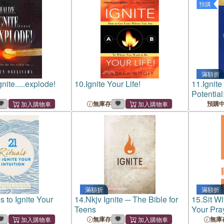
預購
滿額折
nite.....explode!
10.
Ignite Your Life!
11.
Ignite
Potential
Your Tho
無庫存
預購
滿額折
滿額折
s to Ignite Your
14.
Nkjv Ignite ─ The Bible for
15.
Sit Wi
Teens
Your Pray
無庫存
無庫