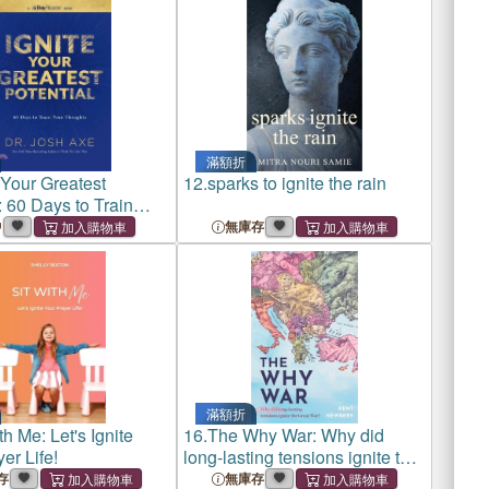
滿額折
 Your Greatest
12.
sparks to ignite the rain
: 60 Days to Train
ughts
中
無庫存
滿額折
th Me: Let's Ignite
16.
The Why War: Why did
er Life!
long-lasting tensions ignite the
Great War?
存
無庫存