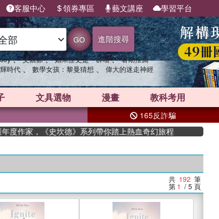
客服中心
領券專區
藝文講座
學習平台
進階搜尋
GO
、
、
、
sey
父親節
如果歷史是一群喵
暑期推薦
、
、
輝時代
數學女孩：黎曼猜想
偉大的迷走神經
子
文具選物
漫畫
教科考用
165反詐騙
度作家，《史坎德》系列帶你踏上熱血奇幻旅程
共
192
筆
第
1
/ 5
頁