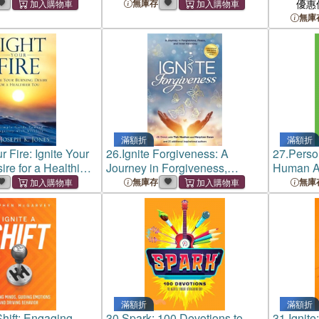
 Legacy & Light
Purpose
Force
無庫存
優惠
無庫
滿額折
滿額折
r Fire: Ignite Your
26.
Ignite Forgiveness: A
27.
Person
re for a Healthier
Journey in Forgiveness,
Human Au
Peace, and Inner Harmony
Irrationa
無庫存
無庫
滿額折
滿額折
Shift: Engaging
30.
Spark: 100 Devotions to
31.
Ignite