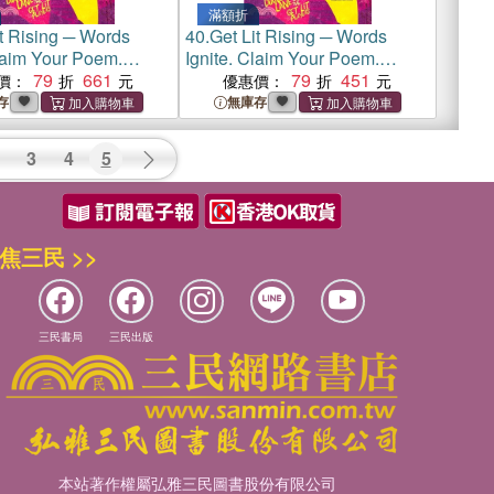
滿額折
it Rising ─ Words
40.
Get Lit Rising ─ Words
Claim Your Poem.
Ignite. Claim Your Poem.
r Life.
79
661
Claim Your Life.
79
451
價：
優惠價：
存
無庫存
3
4
5
焦三民 >>
三民書局
三民出版
本站著作權屬弘雅三民圖書股份有限公司