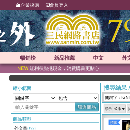
企業採購
會員登入
暢銷榜
新品
推薦
中文
外
NEW
紅利積點抵現金，消費購書更貼心
搜尋結果
縮小範圍
關鍵字：IGNI
篩選商品
顯示
商品類型
預購
外文書
(192)