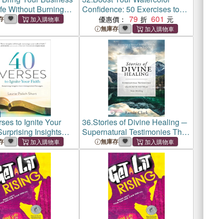
ife Without Burning
Confidence: 50 Exercises to
Build Skills and Ignite
79
601
存
優惠價：
Creativity
無庫存
ses to Ignite Your
36.
Stories of Divine Healing ─
urprising Insights
Supernatural Testimonies That
xpected Passages
Ignite Faith for the Miraculous
存
無庫存