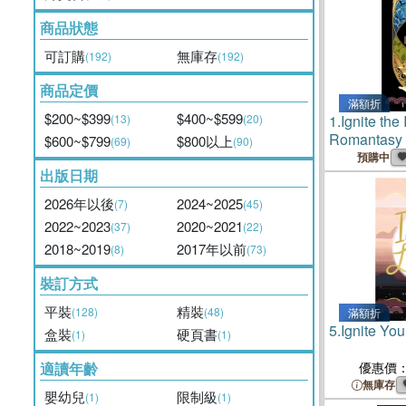
商品狀態
可訂購
無庫存
(192)
(192)
商品定價
滿額折
$200~$399
$400~$599
(13)
(20)
1.
Ignite the
Romantasy
$600~$799
$800以上
(69)
(90)
預購中
出版日期
2026年以後
2024~2025
(7)
(45)
2022~2023
2020~2021
(37)
(22)
2018~2019
2017年以前
(8)
(73)
裝訂方式
平裝
精裝
(128)
(48)
滿額折
5.
Ignite You
盒裝
硬頁書
(1)
(1)
適讀年齡
優惠價
無庫存
嬰幼兒
限制級
(1)
(1)