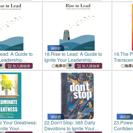
滿額折
Lead: A Guide to
18.
Rise to Lead: A Guide to
19.
The P
 Leadership
Ignite Your Leadership
Transcen
Potential
Ignite th
無庫存
無庫
滿額折
滿額折
te Your Greatness:
22.
Don't Stop: 365 Daily
23.
Power
gnite Your
Devotions to Ignite Your
Confide