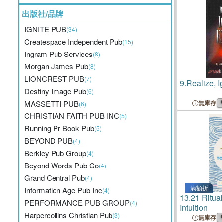
出版社/品牌
IGNITE PUB
(34)
Createspace Independent Pub
(15)
Ingram Pub Services
(8)
Morgan James Pub
(8)
LIONCREST PUB
(7)
9.
Realize, Ig
Destiny Image Pub
(6)
MASSETTI PUB
無庫存
(6)
CHRISTIAN FAITH PUB INC
(5)
Running Pr Book Pub
(5)
BEYOND PUB
(4)
Berkley Pub Group
(4)
Beyond Words Pub Co
(4)
Grand Central Pub
(4)
滿額折
Information Age Pub Inc
(4)
13.
21 Ritual
PERFORMANCE PUB GROUP
(4)
Intuition
Harpercollins Christian Pub
(3)
無庫存