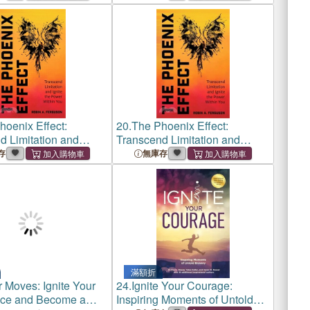
hoenix Effect:
20.
The Phoenix Effect:
d Limitation and
Transcend Limitation and
e Power Within You
Ignite the Power Within You
存
無庫存
滿額折
 Moves: Ignite Your
24.
Ignite Your Courage:
nce and Become a
Inspiring Moments of Untold