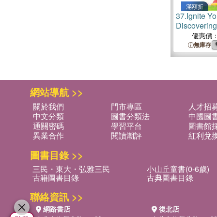
滿額折
37.
Ignite Y
Discoverin
the Inside O
優惠價
無庫存
網站導航 >>
關於我們
門市專區
人才招
中文分類
圖書分類法
中國圖
通關密碼
學習平台
圖書館採
異業合作
閱讀潮評
紅利兌
圖書目錄 >>
三民・東大・弘雅三民
小山丘童書(0-6歲)
古籍圖書目錄
古典圖書目錄
聯絡資訊 >>
網路書店
復北店