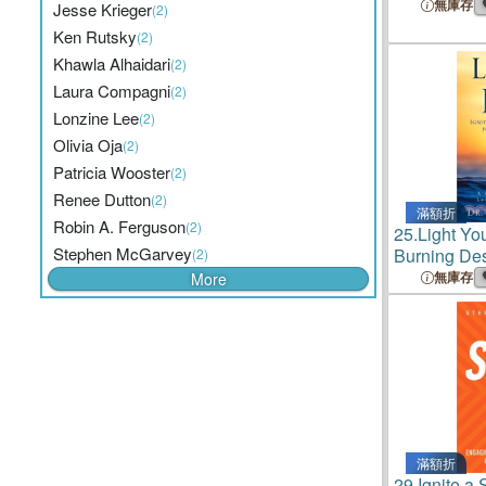
Leadership,
無庫存
Jesse Krieger
(2)
Ken Rutsky
(2)
Khawla Alhaidari
(2)
Laura Compagni
(2)
Lonzine Lee
(2)
Olivia Oja
(2)
Patricia Wooster
(2)
Renee Dutton
(2)
滿額折
Robin A. Ferguson
(2)
25.
Light You
Stephen McGarvey
Burning Desi
(2)
You
無庫存
More
滿額折
29.
Ignite a 