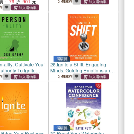
79
901
Bravery
價：
無庫存
存
滿額折
-ality: Cultivate Your
28.
Ignite a Shift: Engaging
thority To Ignite
Minds, Guiding Emotions and
l Brand Loyalty
Driving Behavior
存
無庫存
滿額折
: Bring Your Business
32.
Boost Your Watercolor