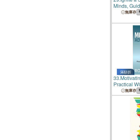
Minds, Gui
Driving Beh
無庫存
滿額折
33.
Motivati
Practical W
Ignite Your 
無庫存