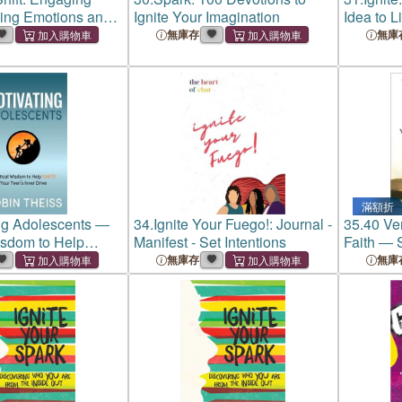
ding Emotions and
Ignite Your Imagination
Idea to L
avior
Out
無庫存
無庫
滿額折
ng Adolescents ―
34.
Ignite Your Fuego!: Journal -
35.
40 Ver
isdom to Help
Manifest - Set Intentions
Faith ― S
Teen's Inner Drive
from Une
無庫存
無庫