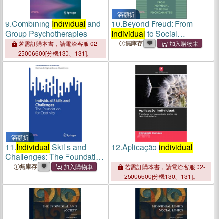
滿額折
9.
Combining
Individual
and
10.
Beyond Freud: From
Group Psychotherapies
Individual
to Social
Psychoanalysis
無庫存
若需訂購本書，請電洽客服 02-
25006600[分機130、131]。
滿額折
11.
Individual
Skills and
12.
Aplicação
individual
Challenges: The Foundation
for Creativity
無庫存
若需訂購本書，請電洽客服 02-
25006600[分機130、131]。