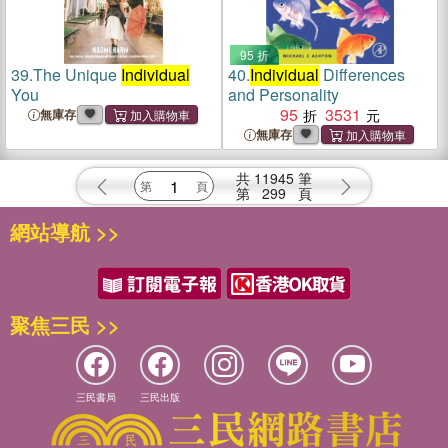
95 折
39.
The Unique
Individual
40.
Individual
Differences
You
and Personality
95
3531
無庫存
無庫存
共
11945
筆
第
299
頁
網站導航 >>
聚焦三民 >>
三民書局
三民出版