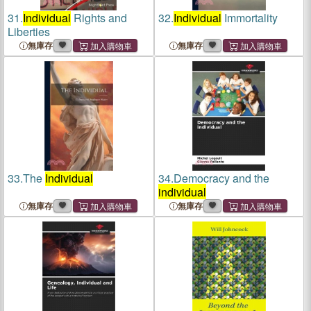
31.
Individual
Rights and
32.
Individual
Immortality
Liberties
無庫存
無庫存
33.
The
Individual
34.
Democracy and the
individual
無庫存
無庫存