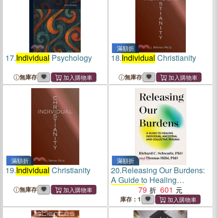
滿額折
17.
Individual
Psychology
18.
Individual
Christianity
無庫存
無庫存
滿額折
滿額折
19.
Individual
Christianity
20.
Releasing Our Burdens:
A Guide to Healing
Individual
79
, Ancestral, and
601
無庫存
Collective Trauma
庫存：1