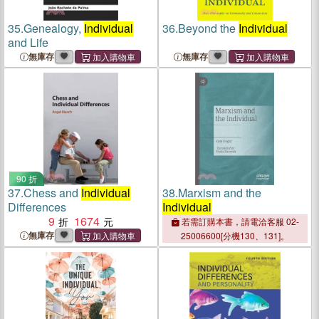
35.
Genealogy,
Individual
36.
Beyond the
Individual
and Life
無庫存
無庫存
90 折
37.
Chess and
Individual
38.
Marxism and the
Differences
Individual
9
1674
若需訂購本書，請電洽客服 02-
無庫存
25006600[分機130、131]。