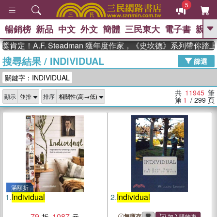
5
暢銷榜
新品
中文
外文
簡體
三民東大
電子書
親子
GO
A.F. Steadman 獲年度作家，《史坎德》系列帶你踏上熱血
搜尋結果
/
INDIVIDUAL
、
熱搜：
東野圭吾
高希均教授回憶錄
篩選
、
、
、
The Odyssey
父親節
如果歷
關鍵字：INDIVIDUAL
、
、
史是一群喵
暑期推薦
國際布克
、
、
獎 臺灣漫遊錄
方念華
台灣的李
共
11945
筆
顯示
排序
、
、
登輝時代
數學女孩：黎曼猜想
第
1
/ 299
頁
偉大的迷走神經
滿額折
1.
Individual
2.
Individual
79
1087
無庫存