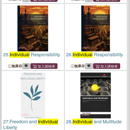
25.
Individual
Responsibility
26.
Individual
Responsibility
無庫存
無庫存
27.
Freedom and
Individual
28.
Individual
and Multitude
Liberty