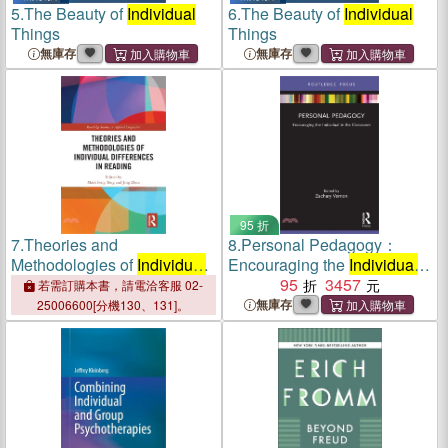
5.
The Beauty of
Individual
6.
The Beauty of
Individual
Things
Things
無庫存
無庫存
95 折
7.
Theories and
8.
Personal Pedagogy：
Methodologies of
Individual
Encouraging the
Individual
Differences in Reading
in the Classroom
95
3457
若需訂購本書，請電洽客服 02-
無庫存
25006600[分機130、131]。