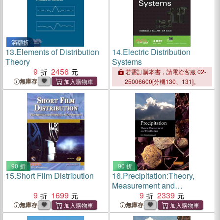
滿額折
13.
Elements of Distribution
14.
Electric Distribution
Theory
Systems
9
2456
若需訂購本書，請電洽客服 02-
無庫存
25006600[分機130、131]。
90 折
90 折
15.
Short Film Distribution
16.
Precipitation:Theory,
Measurement and
9
1699
Distribution
9
2339
無庫存
無庫存