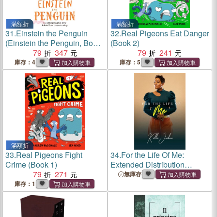
滿額折
滿額折
31.
Einstein the Penguin
32.
Real Pigeons Eat Danger
(Einstein the Penguin, Book
(Book 2)
1)
79
347
79
241
庫存：4
庫存：5
滿額折
33.
Real Pigeons Fight
34.
For the Life Of Me:
Crime (Book 1)
Extended Distribution
79
271
Version
無庫存
庫存：1