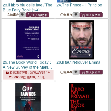
23.
Il libro blu delle fate / The
24.
The Prince - Il Principe
Blue Fairy Book (1/4):
Tranzlaty Italiano English
無庫存
無庫存
25.
The Book World Today：
26.
Il faut retrouver Emma
A New Survey of the Making
and Distribution of Books in
無庫存
若需訂購本書，請電洽客服 02-
Britain
25006600[分機130、131]。