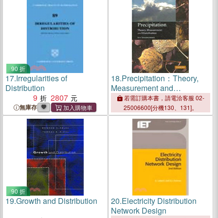
90 折
17.
Irregularities of
18.
Precipitation：Theory,
Distribution
Measurement and
9
2807
Distribution
若需訂購本書，請電洽客服 02-
無庫存
25006600[分機130、131]。
90 折
19.
Growth and Distribution
20.
Electricity Distribution
Network Design