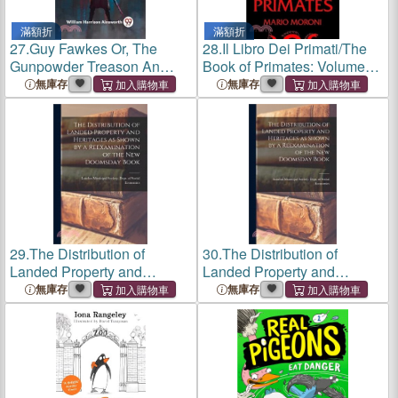
滿額折
滿額折
27.
Guy Fawkes Or, The
28.
Il Libro Dei Primati/The
Gunpowder Treason An
Book of Primates: Volume
Historical Romance Book Il
63
無庫存
無庫存
29.
The Distribution of
30.
The Distribution of
Landed Property and
Landed Property and
Heritages as Shown by a
Heritages as Shown by a
無庫存
無庫存
Reexamination of the new
Reexamination of the new
Doomsday Book
Doomsday Book