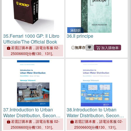
滿額折
35.
Ferrari 1000 GP: Il Libro
36.
Il principe
Ufficiale/The Official Book
無庫存
若需訂購本書，請電洽客服 02-
25006600[分機130、131]。
37.
Introduction to Urban
38.
Introduction to Urban
Water Distribution, Second
Water Distribution, Second
Edition：Theory
Edition：Problems &
若需訂購本書，請電洽客服 02-
若需訂購本書，請電洽客服 02-
Exercises
25006600[分機130、131]。
25006600[分機130、131]。