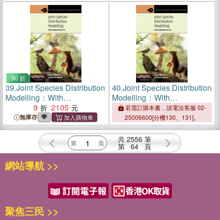
90 折
39.
Joint Species Distribution
40.
Joint Species Distribution
Modelling：With
Modelling：With
Applications in R
9
2105
Applications in R
若需訂購本書，請電洽客服 02-
無庫存
25006600[分機130、131]。
共
2556
筆
第
64
頁
網站導航 >>
聚焦三民 >>