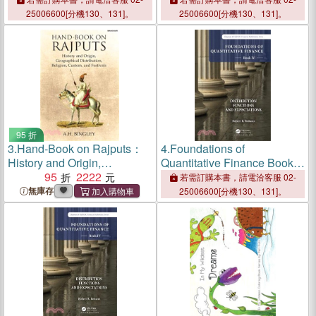
25006600[分機130、131]。
25006600[分機130、131]。
95 折
3.
Hand-Book on Rajputs：
4.
Foundations of
History and Origin,
Quantitative Finance Book
Geographical Distribution,
95
2222
IV: Distribution Functions
若需訂購本書，請電洽客服 02-
Religion, Custom and
and Expectations
無庫存
25006600[分機130、131]。
Festivals