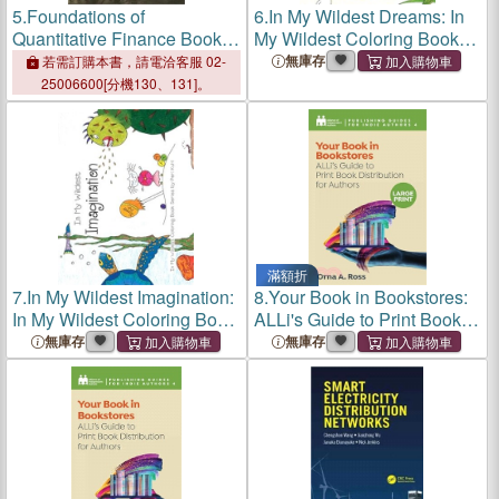
5.
Foundations of
6.
In My Wildest Dreams: In
Quantitative Finance Book
My Wildest Coloring Book
IV: Distribution Functions
Series - Expanded
無庫存
若需訂購本書，請電洽客服 02-
and Expectations
Distribution
25006600[分機130、131]。
滿額折
7.
In My Wildest Imagination:
8.
Your Book in Bookstores:
In My Wildest Coloring Book
ALLi's Guide to Print Book
Series - Expanded
Distribution for Authors
無庫存
無庫存
Distribution