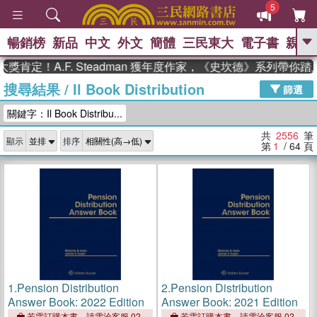
5
暢銷榜
新品
中文
外文
簡體
三民東大
電子書
親子
GO
A.F. Steadman 獲年度作家，《史坎德》系列帶你踏上熱血
搜尋結果
/
Il Book Distribution
、
熱搜：
東野圭吾
高希均教授回憶錄
篩選
、
、
、
The Odyssey
父親節
如果歷
關鍵字：Il Book Distribu...
、
、
史是一群喵
暑期推薦
國際布克
、
、
獎 臺灣漫遊錄
方念華
台灣的李
共
2556
筆
顯示
排序
、
、
登輝時代
數學女孩：黎曼猜想
第
1
/ 64
頁
偉大的迷走神經
1.
Pension Distribution
2.
Pension Distribution
Answer Book: 2022 Edition
Answer Book: 2021 Edition
若需訂購本書，請電洽客服 02-
若需訂購本書，請電洽客服 02-