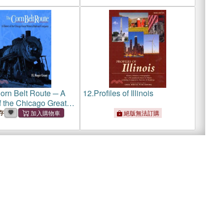
orn Belt Route ─ A
12.
Profiles of Illinois
f the Chicago Great
 Railroad Company
存
絕版無法訂購