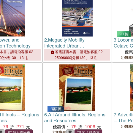
90 折
ower, and
2.
Megacity Mobility：
3.
Locomo
ion Technology
Integrated Urban
Octave C
Transportation Development
Transpor
優
本書，請電洽客服 02-
若需訂購本書，請電洽客服 02-
and Management
無庫
00[分機130、131]。
25006600[分機130、131]。
滿額折
 Illinois ─ Regions
6.
All Around Illinois: Regions
7.
Adverti
ces
and Resources
─ The Pol
79
271
79
1006
Tobacco 
：
優惠價：
無庫
無庫存