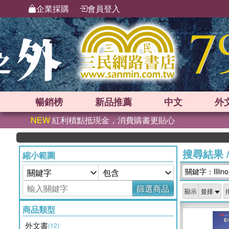
企業採購
會員登入
暢銷榜
新品
推薦
中文
外
NEW
紅利積點抵現金，消費購書更貼心
搜尋結果
縮小範圍
關鍵字：Illinois
篩選商品
顯示
商品類型
外文書
(12)