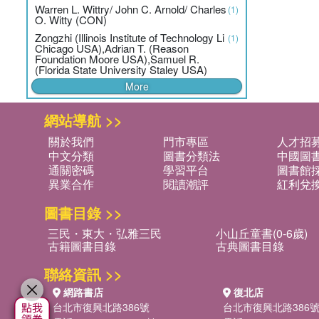
Warren L. Wittry/ John C. Arnold/ Charles
(1)
O. Witty (CON)
Zongzhi (Illinois Institute of Technology Li
(1)
Chicago USA),Adrian T. (Reason
Foundation Moore USA),Samuel R.
(Florida State University Staley USA)
More
網站導航 >>
關於我們
門市專區
人才招
中文分類
圖書分類法
中國圖
通關密碼
學習平台
圖書館採
異業合作
閱讀潮評
紅利兌
圖書目錄 >>
三民・東大・弘雅三民
小山丘童書(0-6歲)
古籍圖書目錄
古典圖書目錄
聯絡資訊 >>
網路書店
復北店
台北市復興北路386號
台北市復興北路386