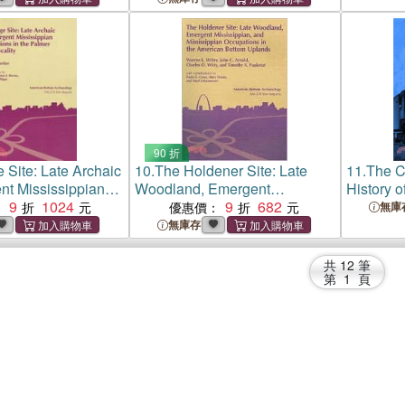
90 折
 Site: Late Archaic
10.
The Holdener Site: Late
11.
The C
nt Mississippian
Woodland, Emergent
History o
 in the Palmer
9
1024
Mississippian, and
9
682
Western
：
優惠價：
無庫
ity (11-Mo-99)
Mississippian Occupations in
無庫存
the American Bottom Uplands
共
12
筆
第
1
頁