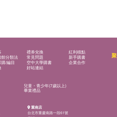
募
禮券兌換
紅利積點
聚
書館分類法
常見問題
新手購書
購/編目
空中大學購書
企業合作
換
好站連結
兒童・青少年(7歲以上)
畢業禮品
重南店
號
台北市重慶南路一段61號