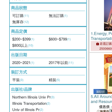
商品狀態
可訂購
無法訂購
(11)
(1)
無庫存
(12)
商品定價
1.
Energy, P
Transportat
$200~$399
$600~$799
(1)
(1)
若需訂購
$800以上
(10)
250066
出版日期
2020~2021
2017年以前
(1)
(11)
裝訂方式
平裝
精裝
(3)
(5)
出版社/品牌
滿額折
5.
All Around
Northern Illinois Univ Pr
(3)
and Resour
Illinois Transportation
(2)
優惠價
Univ of Illinois Pr
(2)
無庫存