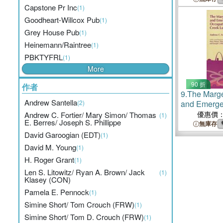
Capstone Pr Inc
(1)
Goodheart-Willcox Pub
(1)
Grey House Pub
(1)
Heinemann/Raintree
(1)
PBKTYFRL
(1)
More
90 折
作者
9.
The Marge
Andrew Santella
(2)
and Emerge
Occupations
優惠價
Andrew C. Fortier/ Mary Simon/ Thomas
(1)
E. Berres/ Joseph S. Phillippe
Creek Local
無庫存
David Garoogian (EDT)
(1)
David M. Young
(1)
H. Roger Grant
(1)
Len S. Litowitz/ Ryan A. Brown/ Jack
(1)
Klasey (CON)
Pamela E. Pennock
(1)
Simine Short/ Tom Crouch (FRW)
(1)
Simine Short/ Tom D. Crouch (FRW)
(1)