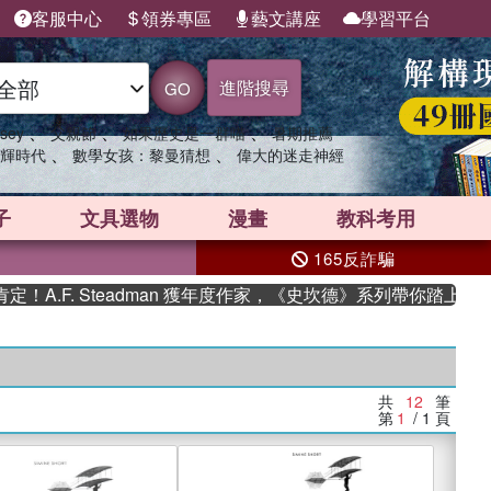
客服中心
領券專區
藝文講座
學習平台
進階搜尋
GO
、
、
、
sey
父親節
如果歷史是一群喵
暑期推薦
、
、
輝時代
數學女孩：黎曼猜想
偉大的迷走神經
子
文具選物
漫畫
教科考用
165反詐騙
.F. Steadman 獲年度作家，《史坎德》系列帶你踏上熱血奇
共
12
筆
第
1
/ 1
頁