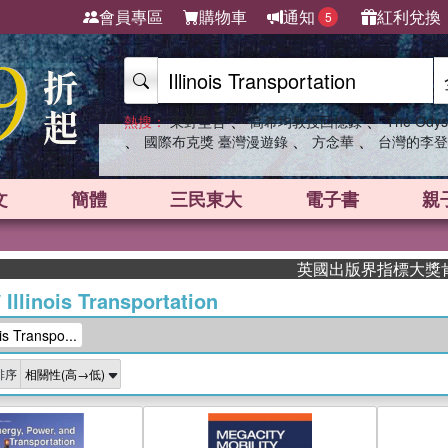
會員專區
購物車
通知
紅利兌換
5
、
、
熱搜：
東野圭吾
高希均教授回憶錄
The Odys
、
、
、
國際布克獎 臺灣漫遊錄
方念華
台灣的李登
文
簡體
三民東大
電子書
親
英國出版界指標大獎肯定！A
/
Illinois Transportation
 Transpo...
排序