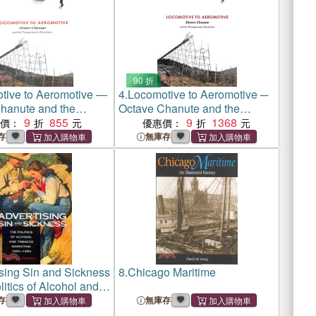
90 折
tive to Aeromotive ―
4.
Locomotive to Aeromotive ─
hanute and the
Octave Chanute and the
tation Revolution
9
855
Transportation Revolution
9
1368
惠價：
優惠價：
存
無庫存
sing Sin and Sickness
8.
Chicago Maritime
itics of Alcohol and
Marketing, 1950-1990
存
無庫存