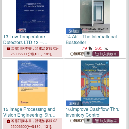
滿額折
13.
Low Temperature
14.
Air：The International
Detectors LTD 13 ─
Bestseller
Proceedings of the 13th
79
565
若需訂購本書，請電洽客服 02-
International Workshop,
無庫存
25006600[分機130、131]。
Stanford/SLAC, California,
20-24 July 2009
滿額折
15.
Image Processing and
16.
Improve Cashflow Thru'
Vision Engineering: 5th
Inventory Control
International Conference,
無庫存
若需訂購本書，請電洽客服 02-
Improve 2025, Porto,
25006600[分機130、131]。