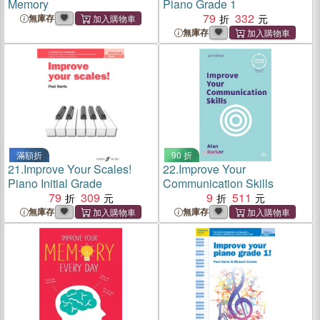
Memory
Piano Grade 1
79
332
無庫存
無庫存
滿額折
90 折
21.
Improve Your Scales!
22.
Improve Your
Piano Initial Grade
Communication Skills
79
309
9
511
無庫存
無庫存