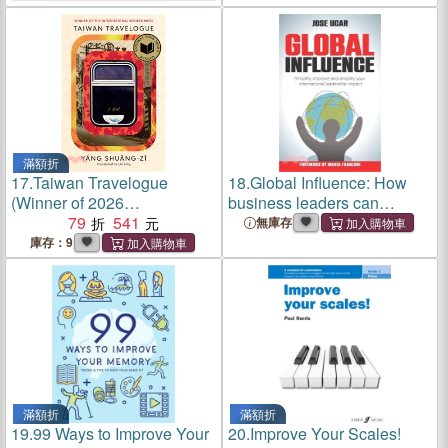
Portugal, April 7-8, 2025,
Proceedings
滿額折
17.
Taiwan Travelogue
18.
Global Influence: How
(Winner of 2026
business leaders can
International Booker Prize)
79
541
simplify, improve, and
無庫存
(美國版)
amplify their international
庫存：9
impact
滿額折
滿額折
19.
99 Ways to Improve Your
20.
Improve Your Scales!