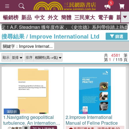
5
暢銷榜
新品
中文
外文
簡體
三民東大
電子書
親子
GO
F. Steadman 獲年度作家，《史坎德》系列帶你踏上熱血奇幻
搜尋結果
/
Improve International Ltd
、
熱搜：
東野圭吾
高希均教授回憶錄
篩選
、
、
、
The Odyssey
父親節
如果歷
關鍵字：Improve Internat...
、
、
史是一群喵
暑期推薦
國際布克
、
、
獎 臺灣漫遊錄
方念華
台灣的李
共
4581
筆
顯示
排序
、
、
登輝時代
數學女孩：黎曼猜想
第
1
/ 115
頁
偉大的迷走神經
滿額折
1.
Navigating geopolitical
2.
Improve International
turbulence. An international
Manual of Feline Practice
marketing strategy for TikTok
無庫存
若需訂購本書，請電洽客服 02-