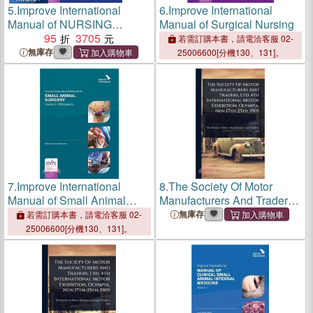
5.
Improve International
6.
Improve International
Manual of NURSING
Manual of Surgical Nursing
ANAESTHESIA
95
3705
若需訂購本書，請電洽客服 02-
無庫存
25006600[分機130、131]。
7.
Improve International
8.
The Society Of Motor
Manual of Small Animal
Manufacturers And Traders,
Surgery
Ltd. 4th International Motor
無庫存
若需訂購本書，請電洽客服 02-
Exhibition, Olympia,
25006600[分機130、131]。
Nov.17th-25th, 1905