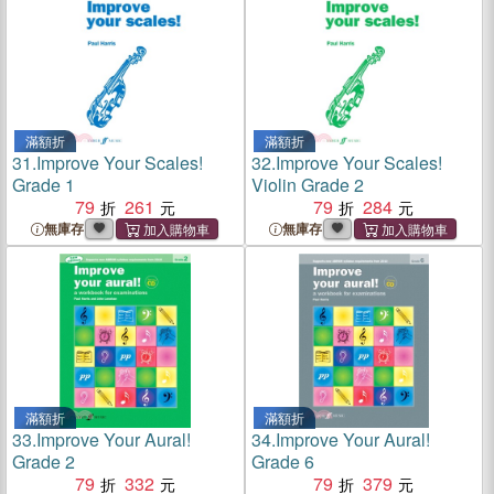
滿額折
滿額折
31.
Improve Your Scales!
32.
Improve Your Scales!
Grade 1
Violin Grade 2
79
261
79
284
無庫存
無庫存
滿額折
滿額折
33.
Improve Your Aural!
34.
Improve Your Aural!
Grade 2
Grade 6
79
332
79
379