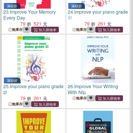
滿額折
滿額折
23.
Improve Your Memory
24.
Improve your piano grade
Every Day
1!
79
521
79
261
無庫存
無庫存
滿額折
25.
Improve your piano grade
26.
Improve Your Writing
2!
With Nlp
79
261
無庫存
無庫存