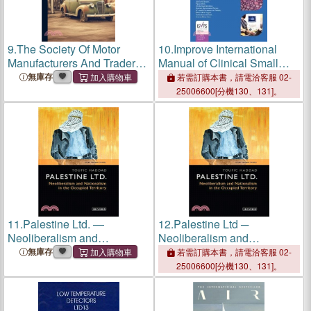
9.
The Society Of Motor
10.
Improve International
Manufacturers And Traders,
Manual of Clinical Small
Ltd. 4th International Motor
Animal Internal Medicine
無庫存
若需訂購本書，請電洽客服 02-
Exhibition, Olympia,
25006600[分機130、131]。
Nov.17th-25th, 1905
11.
Palestine Ltd. ―
12.
Palestine Ltd ─
Neoliberalism and
Neoliberalism and
Nationalism in the Occupied
Nationalism in the Occupied
無庫存
若需訂購本書，請電洽客服 02-
Territory
Territory
25006600[分機130、131]。