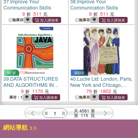
37.
Improve Your
38.
Improve Your
Communication Skills
Communication Skills
9
511
9
511
無庫存
無庫存
90 折
滿額折
39.
DATA STRUCTURES
40.
Lucile Ltd: London, Paris,
AND ALGORITHMS IN
New York and Chicago,
JAVA 5/E INTERNATIONAL
9
1170
1890s-1930s
79
1802
STUDENT VERSION
庫存：1
無庫存
共
4581
筆
第
115
頁
網站導航 >>