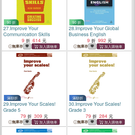
90 折
90 折
27.
Improve Your
28.
Improve Your Global
Communication Skills
Business English
9
614
9
992
無庫存
無庫存
滿額折
滿額折
29.
Improve Your Scales!
30.
Improve Your Scales!
Grade 5
Grade 3
79
309
79
284
無庫存
無庫存