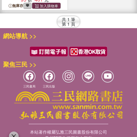
無庫存
共
1
筆
第
1
頁
網站導航 >>
聚焦三民 >>
三民書局
三民出版
本站著作權屬弘雅三民圖書股份有限公司