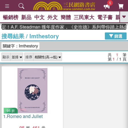
5
暢銷榜
新品
中文
外文
簡體
三民東大
電子書
親子
GO
！A.F. Steadman 獲年度作家，《史坎德》系列帶你踏上熱
搜尋結果
/
Imthestory
、
、
熱搜：
東野圭吾
The Odyssey
篩選
、
、
父親節
如果歷史是一群喵
暑期
關鍵字：Imthestory
、
、
推薦
國際布克獎 臺灣漫遊錄
方
、
、
念華
台灣的李登輝時代
數學女
共
1
筆
顯示
排序
、
孩：黎曼猜想
偉大的迷走神經
第
1
/ 1
頁
95 折
1.
Romeo and Juliet
95
461