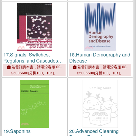
1850
17.
Signals, Switches,
18.
Human Demography and
Regulons, and Cascades：
Disease
Control of Bacterial Gene
若需訂購本書，請電洽客服 02-
若需訂購本書，請電洽客服 02-
Expression
25006600[分機130、131]。
25006600[分機130、131]。
19.
Saponins
20.
Advanced Cleaning