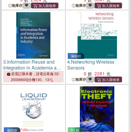
無庫存
無庫存
滿額折
3.
Information Reuse and
4.
Networking Wireless
Integration in Academia and
Sensors
Industry
9
2281
若需訂購本書，請電洽客服 02-
無庫存
25006600[分機130、131]。
滿額折
90 折