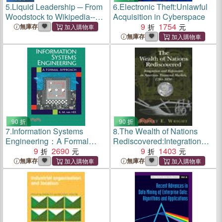
5.
Liquid Leadership ─ From
6.
Electronic Theft:Unlawful
Woodstock to Wikipedia--
Acquisition in Cyberspace
Multigenerational
9
1754
無庫存
Management Ideas That Are
無庫存
Changing the Way We Run
Things
90 折
90 折
7.
Information Systems
8.
The Wealth of Nations
Engineering：A Formal
Rediscovered:Integration
Approach
9
2690
and Expansion in American
9
1403
Financial Markets, 1780-
無庫存
無庫存
1850