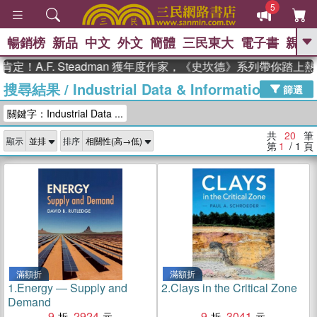
5
暢銷榜
新品
中文
外文
簡體
三民東大
電子書
親子
GO
A.F. Steadman 獲年度作家，《史坎德》系列帶你踏上熱血
搜尋結果
/
Industrial Data & Information Inc
、
熱搜：
東野圭吾
高希均教授回憶錄
篩選
、
、
、
The Odyssey
父親節
如果歷
關鍵字：Industrial Data ...
、
、
史是一群喵
暑期推薦
國際布克
、
、
獎 臺灣漫遊錄
方念華
台灣的李
共
20
筆
顯示
排序
、
、
登輝時代
數學女孩：黎曼猜想
第
1
/ 1
頁
偉大的迷走神經
滿額折
滿額折
1.
Energy ― Supply and
2.
Clays in the Critical Zone
Demand
9
2924
9
3041