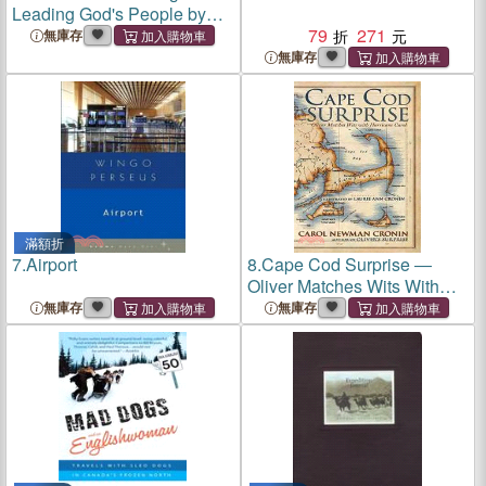
Leading God's People by
Integrating Faith and Work
79
271
無庫存
無庫存
滿額折
7.
Airport
8.
Cape Cod Surprise ―
Oliver Matches Wits With
Hurricane Carol
無庫存
無庫存