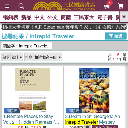
5
暢銷榜
新品
中文
外文
簡體
三民東大
電子書
親子
GO
標大獎肯定！A.F. Steadman 獲年度作家，《史坎德》系列
搜尋結果
/
Intrepid Traveler
、
熱搜：
東野圭吾
高希均教授回憶錄
篩選
、
、
、
The Odyssey
父親節
如果歷
關鍵字：Intrepid Travele...
、
、
史是一群喵
暑期推薦
國際布克
、
、
獎 臺灣漫遊錄
方念華
台灣的李
共
15
筆
顯示
排序
、
、
登輝時代
數學女孩：黎曼猜想
第
1
/ 1
頁
偉大的迷走神經
滿額折
滿額折
1.
Remote Places to Stay
2.
Death in St. George's: An
Vol. 2：Hidden Retreats for
Intrepid Traveler
Mystery
the
Intrepid Traveler
95
2613
無庫存