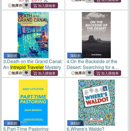
無庫存
滿額折
滿額折
3.
Death on the Grand Canal:
4.
On the Backside of the
An
Intrepid Traveler
Mystery
Desert: Searching for a
Theology of Church Planting
無庫存
無庫存
滿額折
滿額折
5.
Part-Time Pastoring:
6.
Where's Waldo?