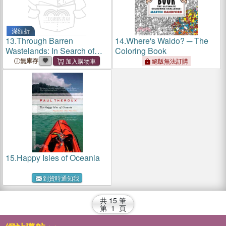
滿額折
13.
Through Barren
14.
Where's Waldo? ─ The
Wastelands: In Search of
Coloring Book
Explorers, Pioneers, Misfits,
無庫存
絕版無法訂購
and the Apostolic
Imagination
15.
Happy Isles of Oceania
到貨時通知我
共
15
筆
第
1
頁