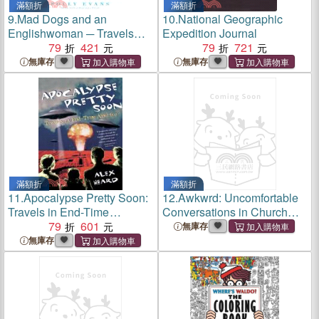
滿額折
滿額折
9.
Mad Dogs and an
10.
National Geographic
Englishwoman ─ Travels
Expedition Journal
With Sled Dogs in Canada's
79
421
79
721
Frozen North
無庫存
無庫存
滿額折
滿額折
11.
Apocalypse Pretty Soon:
12.
Awkwrd: Uncomfortable
Travels in End-Time
Conversations in Church
America
79
601
Planting That We Avoid
無庫存
無庫存