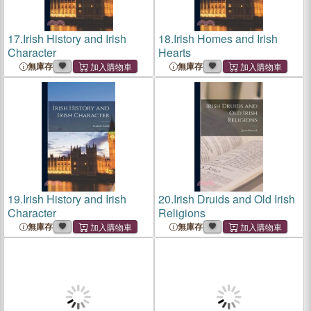
17.
Irish History and Irish
18.
Irish Homes and Irish
Character
Hearts
無庫存
無庫存
19.
Irish History and Irish
20.
Irish Druids and Old Irish
Character
Religions
無庫存
無庫存