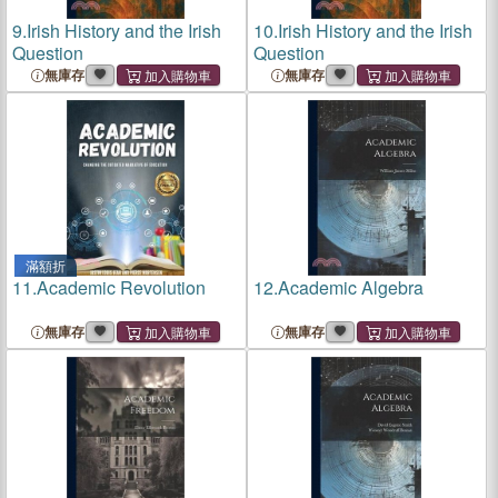
9.
Irish History and the Irish
10.
Irish History and the Irish
Question
Question
無庫存
無庫存
滿額折
11.
Academic Revolution
12.
Academic Algebra
無庫存
無庫存