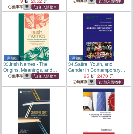
9
2052
Latinx Academic Movement,
無庫存
1965-1979
無庫存
滿額折
滿額折
33.
Irish Names - The
34.
Satire, Youth, and
Origins, Meanings, and
Gender in Contemporary
Legacy of Ireland's
Irish Fiction
95
2470
無庫存
Traditional Names
無庫存