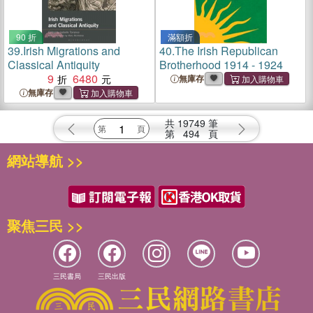
90 折
滿額折
39.
Irish Migrations and
40.
The Irish Republican
Classical Antiquity
Brotherhood 1914 - 1924
9
6480
無庫存
無庫存
共
19749
筆
第
494
頁
網站導航 >>
聚焦三民 >>
三民書局
三民出版