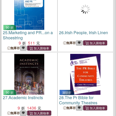
90 折
25.
Marketing and PR...on a
26.
Irish People, Irish Linen
Shoestring
9
511
無庫存
無庫存
90 折
滿額折
27.
Academic Instincts
28.
The Pr Bible for
Community Theatres
9
1436
無庫存
無庫存