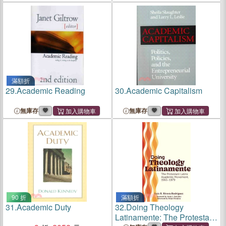
滿額折
29.
Academic Reading
30.
Academic Capitalism
無庫存
無庫存
90 折
滿額折
31.
Academic Duty
32.
Doing Theology
Latinamente: The Protestant