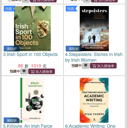
預購
預購
滿額折
滿額折
3.
Irish Sport in 100 Objects
4.
Stepsisters: Stories in Irish
by Irish Women
95
1310
預購中
預購中
滿額折
5.
Killoyle: An Irish Farce
6.
Academic Writing: One