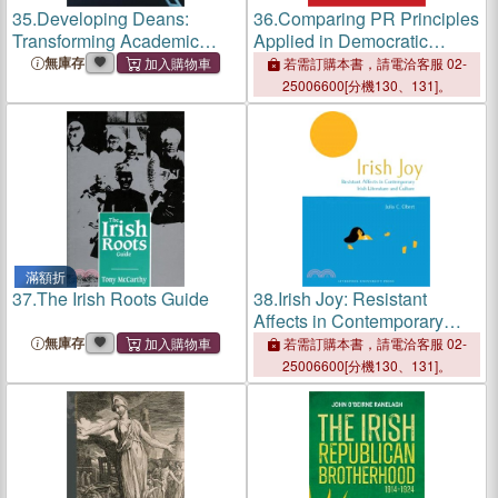
35.
Developing Deans:
36.
Comparing PR Principles
Transforming Academic
Applied in Democratic
Leadership
Elections
無庫存
若需訂購本書，請電洽客服 02-
25006600[分機130、131]。
滿額折
37.
The Irish Roots Guide
38.
Irish Joy: Resistant
Affects in Contemporary
Irish Literature and Culture
無庫存
若需訂購本書，請電洽客服 02-
25006600[分機130、131]。