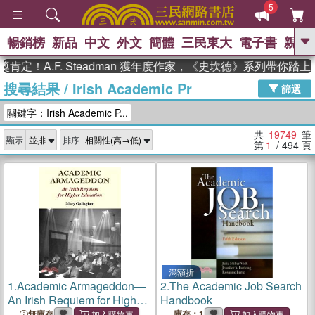
5
暢銷榜
新品
中文
外文
簡體
三民東大
電子書
親子
GO
.F. Steadman 獲年度作家，《史坎德》系列帶你踏上熱血
搜尋結果
/
Irish Academic Pr
、
熱搜：
東野圭吾
高希均教授回憶錄
篩選
、
、
、
The Odyssey
父親節
如果歷
關鍵字：Irish Academic P...
、
、
史是一群喵
暑期推薦
國際布克
、
、
獎 臺灣漫遊錄
方念華
台灣的李
共
19749
筆
顯示
排序
、
、
登輝時代
數學女孩：黎曼猜想
第
1
/ 494
頁
偉大的迷走神經
滿額折
1.
Academic Armageddon—
2.
The Academic Job Search
An Irish Requiem for Higher
Handbook
Education
無庫存
庫存：1