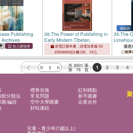
滿額折
cess Publishing
38.
The Power of Publishing in
39.
The O
n Archives
Early Modern Tibetan
Limehou
Buddhism
Ross Mys
優惠
若需訂購本書，請電洽客服 02-
無庫
25006600[分機130、131]。
共
3001
筆
1
2
3
4
第
76
頁
募
禮券兌換
紅利積點
聚
書館分類法
常見問題
新手購書
購/編目
空中大學購書
企業合作
換
好站連結
兒童・青少年(7歲以上)