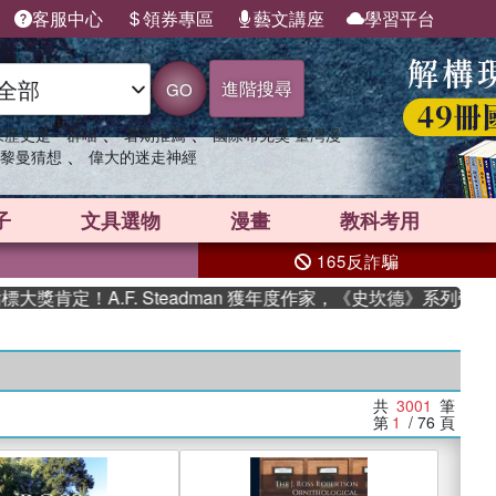
客服中心
領券專區
藝文講座
學習平台
進階搜尋
GO
、
、
果歷史是一群喵
暑期推薦
國際布克獎 臺灣漫
、
黎曼猜想
偉大的迷走神經
子
文具選物
漫畫
教科考用
165反詐騙
A.F. Steadman 獲年度作家，《史坎德》系列帶你踏上熱血
共
3001
筆
第
1
/ 76
頁