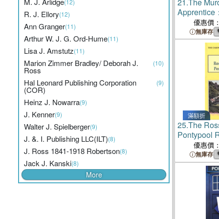
M. J. Arlidge
21.
The Murd
(12)
Apprentice
R. J. Ellory
(12)
Ross Myste
優惠價
Ann Granger
(11)
無庫存
Arthur W. J. G. Ord-Hume
(11)
Lisa J. Amstutz
(11)
Marion Zimmer Bradley/ Deborah J.
(10)
Ross
Hal Leonard Publishing Corporation
(9)
(COR)
Heinz J. Nowarra
(9)
J. Kenner
(9)
滿額折
25.
The Ros
Walter J. Spielberger
(9)
Pontypool 
J. &. I. Publishing LLC(ILT)
(8)
優惠價
J. Ross 1841-1918 Robertson
(8)
無庫存
Jack J. Kanski
(8)
More