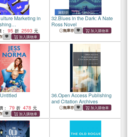
滿額折
ulture Marketing in
32.
Blues in the Dark: A Nate
ishing
Ross Novel
："Good Luck, Babe!"
95
2593
價：
無庫存
存
Untitled
36.
Open Access Publishing
and Citation Archives
79
478
價：
無庫存
存