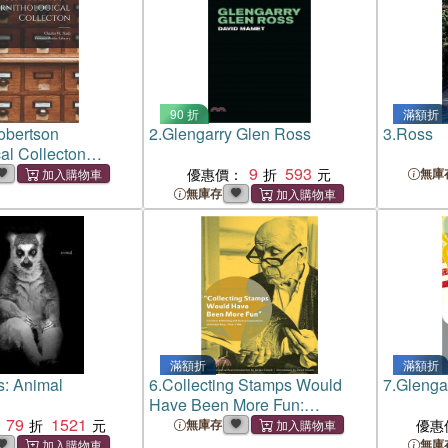
90 折
滿額折
obertson
2.
Glengarry Glen Ross
3.
Ross
cal Collecton
9
593
優惠價：
無庫
無庫存
滿額折
滿額折
s: Animal
6.
Collecting Stamps Would
7.
Glenga
Have Been More Fun:
79
1521
Canadian Publishing and the
無庫存
優惠
Correspondence of Sinclair
無庫