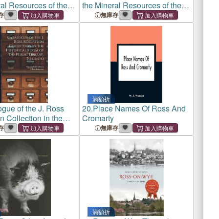
al Resources of the
the Mineral Resources of the
d Territories West of
States and Territories West of
存
無庫存
y Mountians
the Rocky Mountians
滿額折
gue of the J. Ross
20.
Place Names Of Ross And
 Collection in the
Cromarty
l Room of the Public
存
無庫存
Toronto [microform]
滿額折