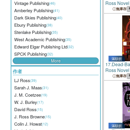
Ross Novel
Vintage Publishing
(46)
無庫存
Amberley Publishing
(41)
Dark Skies Publishing
(40)
Ebury Publishing
(38)
Stenlake Publishing
(35)
West Academic Publishing
(35)
Edward Elgar Publishing Ltd
(32)
SPCK Publishing
(32)
滿額折
More
17.
Dead-Ban
Ross Novel
作者
無庫存
LJ Ross
(39)
Sarah J. Maas
(31)
J. M. Coetzee
(19)
W. J. Burley
(17)
David Ross
(15)
J. Ross Browne
(15)
Colin J. Howat
(12)
滿額折