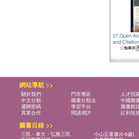
37.
Open Ac
and Citatio
無庫存
網站導航 >>
關於我們
門市專區
人才招
中文分類
圖書分類法
中國圖
通關密碼
學習平台
圖書館採
異業合作
閱讀潮評
紅利兌
圖書目錄 >>
三民・東大・弘雅三民
小山丘童書(0-6歲)