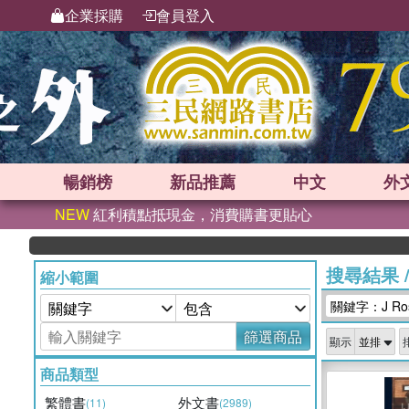
企業採購
會員登入
暢銷榜
新品
推薦
中文
外
NEW
紅利積點抵現金，消費購書更貼心
搜尋結果
縮小範圍
關鍵字：J Ross 
篩選商品
顯示
商品類型
繁體書
外文書
(11)
(2989)