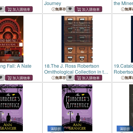
Journey
the Miner
States an
無庫存
無庫
the Rock
g Fall: A Nate
18.
The J. Ross Robertson
19.
Catalo
Ornithological Collection in the
Robertson
Public Library, Toronto, Ontario
Historica
無庫存
無庫
[microform]: Presented to the
Library, 
Trustees of the Library by J. Ro
滿額折
滿額折