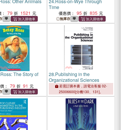
 Ross: Other Animals
24.
Ross-on-Wye Through
Time
79
1521
95
835
價：
優惠價：
存
無庫存
 Ross: The Story of
28.
Publishing in the
Organizational Sciences
79
91
惠價：
若需訂購本書，請電洽客服 02-
存
25006600[分機130、131]。