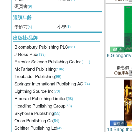
硬頁書
(9)
適讀年齡
學齡前
小學
(4)
(1)
出版社/品牌
Bloomsbury Publishing PLC
(381)
95 折
J Ross Pub
(139)
9.
Glengarry
Elsevier Science Publishing Co Inc
(111)
優惠價
McFarland Publishing
(106)
無庫存
Troubador Publishing
(99)
Springer International Publishing AG
(74)
Lightning Source Inc
(73)
Emerald Publishing Limited
(58)
Headline Publishing Group
(58)
Skyhorse Publishing
(55)
Orion Publishing Co
(54)
滿額折
Schiffer Publishing Ltd
(49)
13.
Bring th