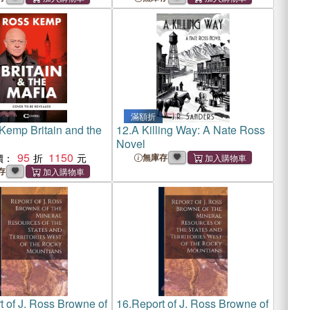
滿額折
Kemp Britain and the
12.
A Killing Way: A Nate Ross
Novel
95
1150
價：
無庫存
存
t of J. Ross Browne of
16.
Report of J. Ross Browne of