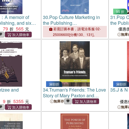
95 折
：A memoir of
30.
Pop Culture Marketing in
31.
Pop C
lishing, and six
the Publishing
the Publ
Doctor Who history
79
565
Industry："Good Luck, Babe!"
Industry
：
優惠
若需訂購本書，請電洽客服 02-
無庫
25006600[分機130、131]。
滿額折
滿額折
etzee and
34.
Truman's Friends: The Love
35.
J & N 
Story of Mary Paxton and
9
5355
Charlie Ross
：
無庫存
優惠
無庫