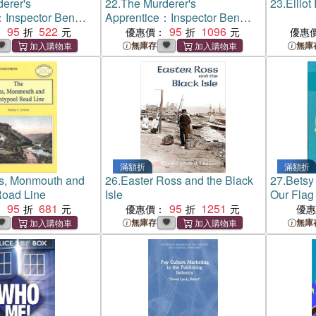
erer's
22.
The Murderer's
23.
Elliot
：Inspector Ben
Apprentice：Inspector Ben
ry 7
95
522
Ross Mystery 7
95
1096
：
優惠價：
優惠
無庫存
無庫
滿額折
滿額折
s, Monmouth and
26.
Easter Ross and the Black
27.
Betsy
Road Line
Isle
Our Flag
95
681
95
1251
：
優惠價：
優
無庫存
無庫