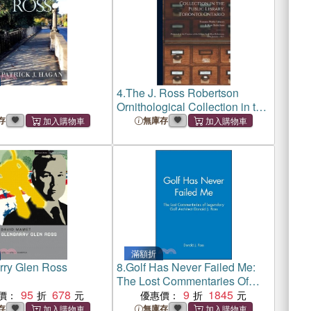
4.
The J. Ross Robertson
Ornithological Collection in the
Public Library, Toronto,
存
無庫存
Ontario: Presented to the
Trustees of the Library by J.
Ross Robertson
滿額折
rry Glen Ross
8.
Golf Has Never Failed Me:
The Lost Commentaries Of
95
678
Legendary Golf Architect
9
1845
價：
優惠價：
Donald J. Ross
存
無庫存