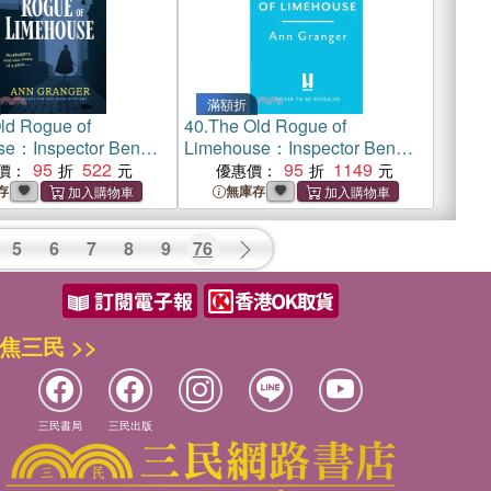
滿額折
ld Rogue of
40.
The Old Rogue of
se：Inspector Ben
Limehouse：Inspector Ben
tery 9
95
522
Ross Mystery 9
95
1149
價：
優惠價：
存
無庫存
5
6
7
8
9
76
焦三民 >>
三民書局
三民出版