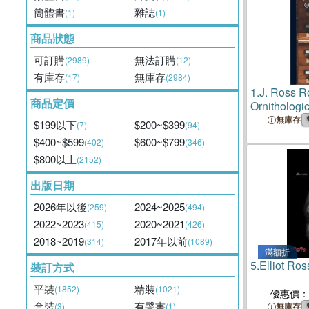
簡體書
雜誌
(1)
(1)
商品狀態
可訂購
無法訂購
(2989)
(12)
有庫存
無庫存
(17)
(2984)
1.
J. Ross R
商品定價
Ornithologi
[microform]
無庫存
$199以下
$200~$399
(7)
(94)
$400~$599
$600~$799
(402)
(346)
$800以上
(2152)
出版日期
2026年以後
2024~2025
(259)
(494)
2022~2023
2020~2021
(415)
(426)
2018~2019
2017年以前
(314)
(1089)
滿額折
5.
Elliot Ros
裝訂方式
平裝
精裝
(1852)
(1021)
優惠價：
盒裝
有聲書
(3)
(1)
無庫存