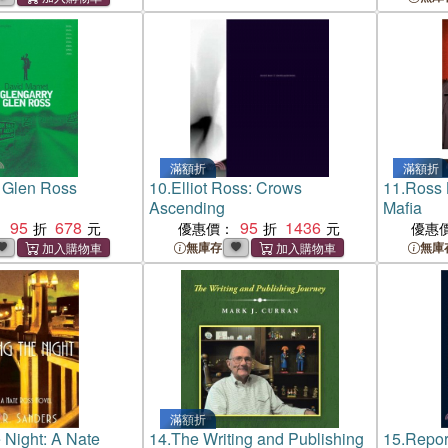
Ross, 1933?986
滿額折
滿額折
 Glen Ross
10.
Elliot Ross: Crows
11.
Ross 
Ascending
Mafia
95
678
95
1436
：
優惠價：
優惠
無庫存
無庫
滿額折
e Night: A Nate
14.
The Writing and Publishing
15.
Repor