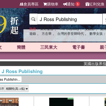
會員專區
購物車
通知
紅利兌換
5
、
、
、
熱搜：
東野圭吾
The Odyssey
父親節
如
、
、
、
遊錄
方念華
台灣的李登輝時代
數學女孩：
文
簡體
三民東大
電子書
親
英國出版界指標大獎肯定！
/
J Ross Publishing
Publishin...
排序