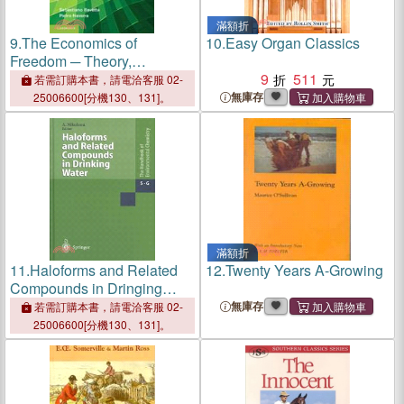
滿額折
9.
The Economics of
10.
Easy Organ Classics
Freedom ─ Theory,
Measurement, and Policy
9
511
若需訂購本書，請電洽客服 02-
Implications
無庫存
25006600[分機130、131]。
滿額折
11.
Haloforms and Related
12.
Twenty Years A-Growing
Compounds in Dringing
Water
無庫存
若需訂購本書，請電洽客服 02-
25006600[分機130、131]。