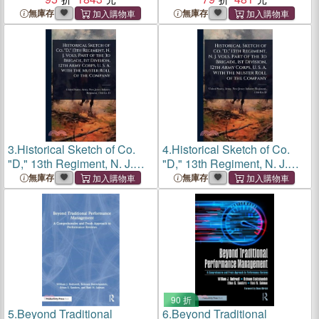
Calvin Miller, Randy Alcorn,
無庫存
無庫存
J. Oswald Sanders, John
Wesley, and Others
3.
Historical Sketch of Co.
4.
Historical Sketch of Co.
"D," 13th Regiment, N. J.
"D," 13th Regiment, N. J.
Vols. Part of the 3d Brigade,
Vols. Part of the 3d Brigade,
無庫存
無庫存
1st Division, 12th Army
1st Division, 12th Army
Corps, U. S. A. With the
Corps, U. S. A. With the
Muster Roll of the C
Muster Roll of the C
90 折
5.
Beyond Traditional
6.
Beyond Traditional