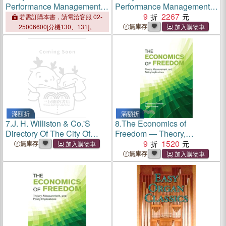
Performance Management：
Performance Management：
A Comprehensive and Fresh
A Comprehensive and Fresh
9
2267
若需訂購本書，請電洽客服 02-
Approach to Performance
Approach to Performance
無庫存
25006600[分機130、131]。
Reviews
Reviews
滿額折
滿額折
7.
J. H. Williston & Co.'S
8.
The Economics of
Directory Of The City Of
Freedom ― Theory,
Cleveland To Which Is
Measurement, and Policy
9
1520
無庫存
Added A Bussiness
Implications
無庫存
Directory For 1859-60