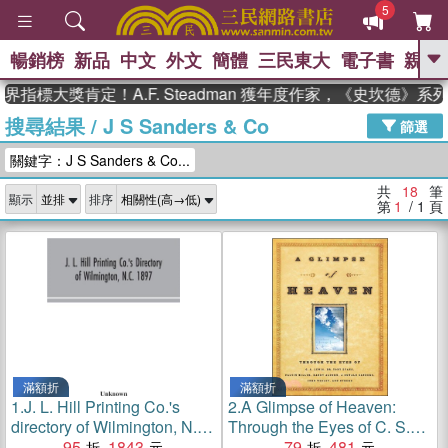
5
暢銷榜
新品
中文
外文
簡體
三民東大
電子書
親子
GO
標大獎肯定！A.F. Steadman 獲年度作家，《史坎德》系列
搜尋結果
/
J S Sanders & Co
、
、
熱搜：
東野圭吾
The Odyssey
篩選
、
、
父親節
如果歷史是一群喵
暑期
關鍵字：J S Sanders & Co...
、
、
推薦
國際布克獎 臺灣漫遊錄
方
、
、
念華
台灣的李登輝時代
數學女
共
18
筆
顯示
排序
、
孩：黎曼猜想
偉大的迷走神經
第
1
/ 1
頁
滿額折
滿額折
1.
J. L. Hill Printing Co.'s
2.
A Glimpse of Heaven:
directory of Wilmington, N.C.
Through the Eyes of C. S.
1897
95
1843
Lewis, Dr. Tony Evans,
79
481