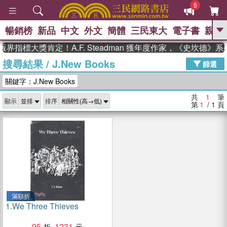
5
暢銷榜
新品
中文
外文
簡體
三民東大
電子書
親子
GO
界指標大獎肯定！A.F. Steadman 獲年度作家，《史坎德》
搜尋結果
/
J.New Books
、
、
熱搜：
東野圭吾
The Odyssey
篩選
、
、
父親節
如果歷史是一群喵
暑期
關鍵字：J.New Books
、
、
推薦
國際布克獎 臺灣漫遊錄
方
、
、
念華
台灣的李登輝時代
數學女
共
1
筆
顯示
排序
、
孩：黎曼猜想
偉大的迷走神經
第
1
/ 1
頁
滿額折
1.
We Three Thieves
95
1231