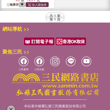
無庫存
共
1
筆
第
1
頁
網站導航 >>
聚焦三民 >>
三民書局
三民出版
本站著作權屬弘雅三民圖書股份有限公司