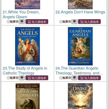
21.
While You Dream,
22.
Angels Don't Have Wings
Angels Gleam
無庫存
無庫存
23.
The Study of Angels in
24.
The Guardian Angels:
Catholic Theology
Theology, Testimony, and
Modern Miracles
無庫存
無庫存