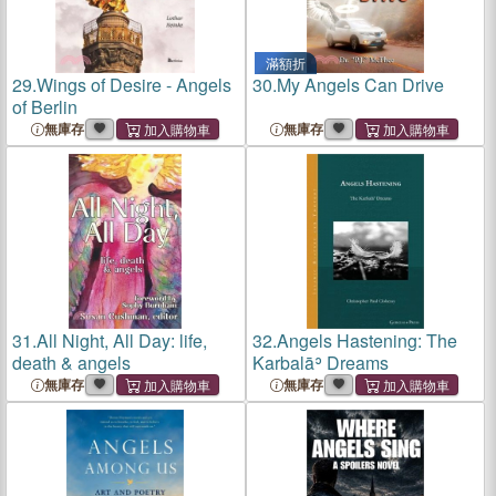
滿額折
29.
Wings of Desire - Angels
30.
My Angels Can Drive
of Berlin
無庫存
無庫存
31.
All Night, All Day: life,
32.
Angels Hastening: The
death & angels
Karbalāʾ Dreams
無庫存
無庫存