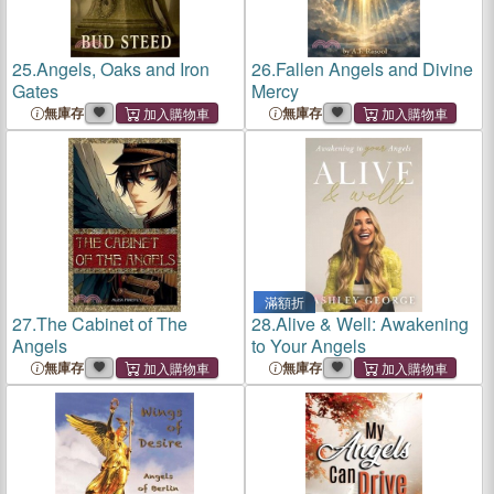
25.
Angels, Oaks and Iron
26.
Fallen Angels and Divine
Gates
Mercy
無庫存
無庫存
滿額折
27.
The Cabinet of The
28.
Alive & Well: Awakening
Angels
to Your Angels
無庫存
無庫存