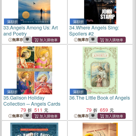
滿額折
滿額折
33.
Angels Among Us: Art
34.
Where Angels Sing:
and Poetry
Spoilers #2
無庫存
無庫存
滿額折
滿額折
35.
Galison Holiday
36.
The Little Book of Angels
Collection ─ Angels Cards
79
511
79
659
無庫存
無庫存