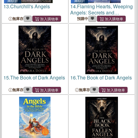
滿額折
滿額折
13.
Churchill's Angels
14.
Flaming Hearts, Weeping
Angels: Secrets and
Symbolism in New Orleans's
無庫存
預購中
Cemeteries
15.
The Book of Dark Angels
16.
The Book of Dark Angels
無庫存
無庫存