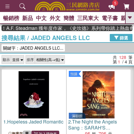
5
暢銷榜
新品
中文
外文
簡體
三民東大
電子書
親子
GO
 Steadman 獲年度作家，《史坎德》系列帶你踏上熱血奇幻旅程
搜尋結果
/
JADED ANGELS LLC
、
熱搜：
東野圭吾
高希均教授回憶錄
篩選
、
、
、
The Odyssey
父親節
如果歷
關鍵字：JADED ANGELS LLC...
、
、
史是一群喵
暑期推薦
國際布克
、
、
獎 臺灣漫遊錄
方念華
台灣的李
共
128
筆
顯示
排序
、
、
登輝時代
數學女孩：黎曼猜想
第
1
/ 4
頁
偉大的迷走神經
預購
滿額折
1.
Hopeless Jaded Romantic
2.
The Night the Angels
Sang：SARAH'S
JOURNEY
95
795
無庫存