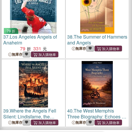
79 折
37.
Los Angeles Angels of
38.
The Summer of Hammers
Anaheim
and Angels
79
331
無庫存
無庫存
39.
Where the Angels Fell
40.
The West Memphis
Silent: Lindisfarne, the
Three Biography: Echoes of
Apocalypse of 793, and the
Three Forgotten Angels
無庫存
無庫存
Rise of the Viking Age