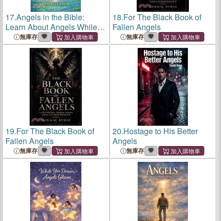
17.
Angels in the Bible:
18.
For The Black Book of
Learn About Angels While
Fallen Angels
Exploring God's Word
無庫存
無庫存
19.
For The Black Book of
20.
Hostage to His Better
Fallen Angels
Angels
無庫存
無庫存