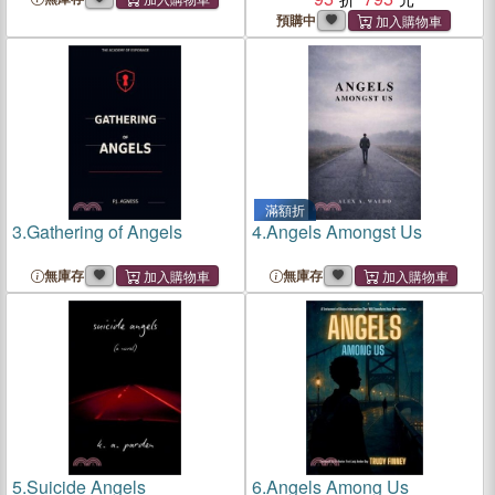
預購中
滿額折
3.
Gathering of Angels
4.
Angels Amongst Us
無庫存
無庫存
5.
Suicide Angels
6.
Angels Among Us