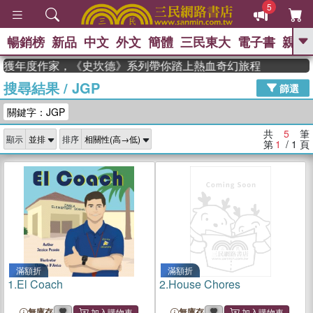
5
暢銷榜
新品
中文
外文
簡體
三民東大
電子書
親子
GO
man 獲年度作家，《史坎德》系列帶你踏上熱血奇幻旅程
搜尋結果
/
JGP
、
熱搜：
東野圭吾
高希均教授回憶錄
篩選
、
、
、
The Odyssey
父親節
如果歷
關鍵字：JGP
、
、
史是一群喵
暑期推薦
國際布克
、
、
獎 臺灣漫遊錄
方念華
台灣的李
共
5
筆
顯示
排序
、
、
登輝時代
數學女孩：黎曼猜想
第
1
/ 1
頁
偉大的迷走神經
滿額折
滿額折
1.
El Coach
2.
House Chores
無庫存
無庫存