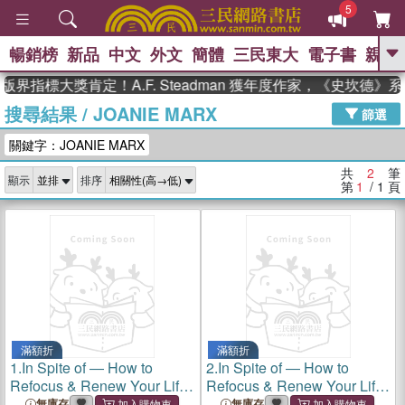
5
暢銷榜
新品
中文
外文
簡體
三民東大
電子書
親子
GO
版界指標大獎肯定！A.F. Steadman 獲年度作家，《史坎德
搜尋結果
/
JOANIE MARX
、
熱搜：
東野圭吾
高希均教授回憶錄
篩選
、
、
、
The Odyssey
父親節
如果歷
關鍵字：JOANIE MARX
、
、
史是一群喵
暑期推薦
國際布克
、
、
獎 臺灣漫遊錄
方念華
台灣的李
共
2
筆
顯示
排序
、
、
登輝時代
數學女孩：黎曼猜想
第
1
/ 1
頁
偉大的迷走神經
滿額折
滿額折
1.
In Spite of ― How to
2.
In Spite of ― How to
Refocus & Renew Your Life
Refocus & Renew Your Life
in Spite of the Obstacles on
in Spite of the Obstacles on
無庫存
無庫存