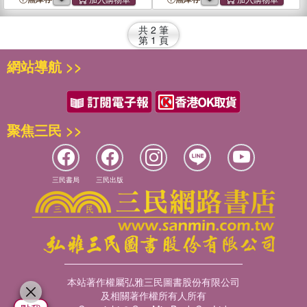
the Path to Love &
the Path to Love &
Happiness
Happiness
共
2
筆
第
1
頁
網站導航 >>
聚焦三民 >>
三民書局
三民出版
本站著作權屬弘雅三民圖書股份有限公司
及相關著作權所有人所有