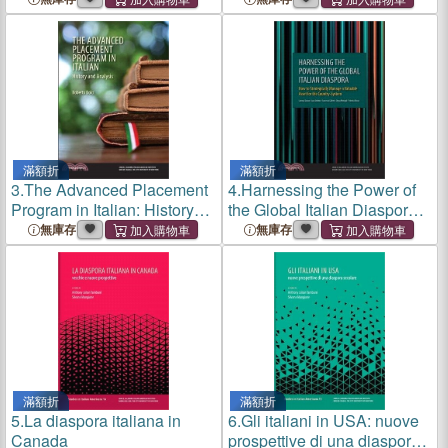
滿額折
滿額折
3.
The Advanced Placement
4.
Harnessing the Power of
Program in Italian: History
the Global Italian Diaspora:
and Analysis
How to Strategically Manage
無庫存
無庫存
a Valuable Asset for the
Country-System
滿額折
滿額折
5.
La diaspora italiana in
6.
Gli italiani in USA: nuove
Canada
prospettive di una diaspora