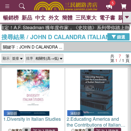
5
暢銷榜
新品
中文
外文
簡體
三民東大
電子書
親子
GO
！A.F. Steadman 獲年度作家，《史坎德》系列帶你踏上熱
搜尋結果
/
JOHN D CALANDRA ITALIAN AMER
、
熱搜：
東野圭吾
高希均教授回憶錄
篩選
、
、
、
The Odyssey
父親節
如果歷
關鍵字：JOHN D CALANDRA ...
、
、
史是一群喵
暑期推薦
國際布克
、
、
獎 臺灣漫遊錄
方念華
台灣的李
共
7
筆
顯示
排序
、
、
登輝時代
數學女孩：黎曼猜想
第
1
/ 1
頁
偉大的迷走神經
滿額折
滿額折
1.
Diversity in Italian Studies
2.
Educating America and
the Contributions of Italian
Americans
無庫存
無庫存