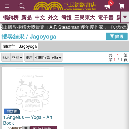
5
暢銷榜
新品
中文
外文
簡體
三民東大
電子書
親子
GO
國出版界指標大獎肯定！A.F. Steadman 獲年度作家，《史
搜尋結果
/
Jagoyoga
、
熱搜：
東野圭吾
高希均教授回憶錄
篩選
、
、
、
The Odyssey
父親節
如果歷
關鍵字：Jagoyoga
、
、
史是一群喵
暑期推薦
國際布克
、
、
獎 臺灣漫遊錄
方念華
台灣的李
共
1
筆
顯示
排序
、
、
登輝時代
數學女孩：黎曼猜想
第
1
/ 1
頁
偉大的迷走神經
滿額折
1.
Angelus ― Yoga + Art
Book
無庫存