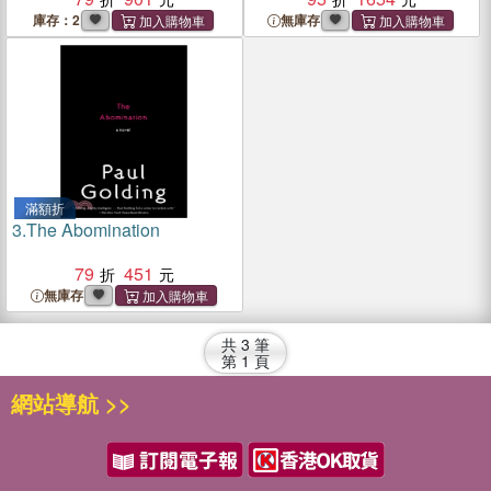
Instant Omni Toaster Oven
庫存：2
無庫存
Air Fryer Guide - Crispy,
Easy and Healthy Recipes -
Beginners and Advanced
Users
滿額折
3.
The Abomination
79
451
無庫存
共
3
筆
第
1
頁
網站導航 >>