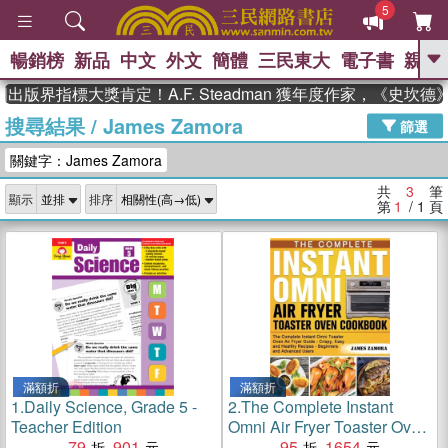
5
暢銷榜
新品
中文
外文
簡體
三民東大
電子書
親子
GO
出版界指標大獎肯定！A.F. Steadman 獲年度作家，《史坎
搜尋結果
/
James Zamora
、
熱搜：
東野圭吾
高希均教授回憶錄
篩選
、
、
、
The Odyssey
父親節
如果歷
關鍵字：James Zamora
、
、
史是一群喵
暑期推薦
國際布克
、
、
獎 臺灣漫遊錄
方念華
台灣的李
共
3
筆
顯示
排序
、
、
登輝時代
數學女孩：黎曼猜想
第
1
/ 1
頁
偉大的迷走神經
滿額折
滿額折
1.
Daily Science, Grade 5 -
2.
The Complete Instant
Teacher Edition
Omni Air Fryer Toaster Oven
79
901
Cookbook：The Complete
95
1654