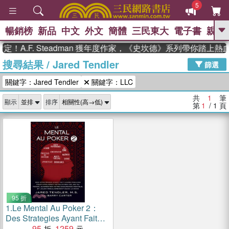
5
暢銷榜
新品
中文
外文
簡體
三民東大
電子書
親子
GO
！A.F. Steadman 獲年度作家，《史坎德》系列帶你踏上熱
搜尋結果
/
Jared Tendler
、
熱搜：
東野圭吾
高希均教授回憶錄
篩選
、
、
、
The Odyssey
父親節
如果歷
關鍵字：Jared Tendler
關鍵字：LLC
、
、
史是一群喵
暑期推薦
國際布克
、
、
獎 臺灣漫遊錄
方念華
台灣的李
共
1
筆
顯示
排序
、
、
登輝時代
數學女孩：黎曼猜想
第
1
/ 1
頁
偉大的迷走神經
95 折
1.
Le Mental Au Poker 2：
Des Strategies Ayant Fait
Leurs Preuves Pour
95
1259