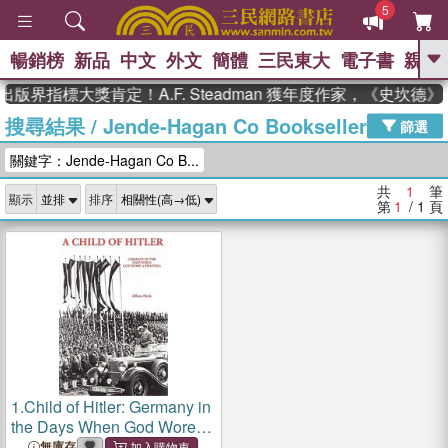
5
暢銷榜
新品
中文
外文
簡體
三民東大
電子書
親子
GO
出版界指標大獎肯定！A.F. Steadman 獲年度作家，《史坎
搜尋結果
/
Jende-Hagan Co Booksellers
、
熱搜：
東野圭吾
高希均教授回憶錄
篩選
、
、
、
The Odyssey
父親節
如果歷
關鍵字：Jende-Hagan Co B...
、
、
史是一群喵
暑期推薦
國際布克
、
、
獎 臺灣漫遊錄
方念華
台灣的李
共
1
筆
顯示
排序
、
、
登輝時代
數學女孩：黎曼猜想
第
1
/ 1
頁
偉大的迷走神經
1.
Child of Hitler: Germany in
the Days When God Wore a
Swastika
無庫存