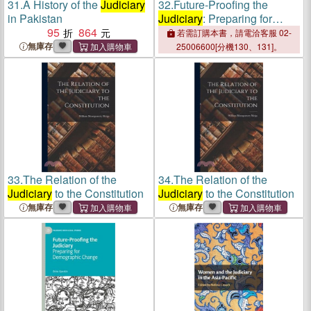
31.
A History of the
Judiciary
32.
Future-Proofing the
in Pakistan
Judiciary
: Preparing for
95
864
Demographic Change
若需訂購本書，請電洽客服 02-
無庫存
25006600[分機130、131]。
33.
The Relation of the
34.
The Relation of the
Judiciary
to the Constitution
Judiciary
to the Constitution
無庫存
無庫存