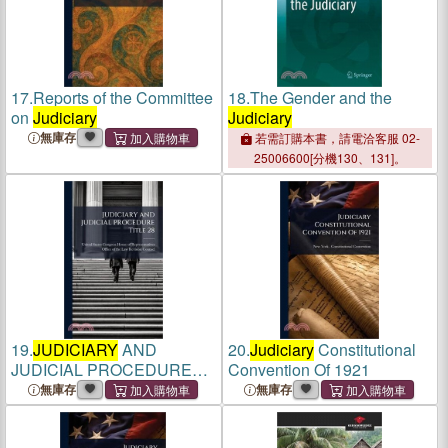
17.
Reports of the Committee
18.
The Gender and the
on
Judiciary
Judiciary
無庫存
若需訂購本書，請電洽客服 02-
25006600[分機130、131]。
19.
JUDICIARY
AND
20.
Judiciary
Constitutional
JUDICIAL PROCEDURE
Convention Of 1921
Title 28
無庫存
無庫存