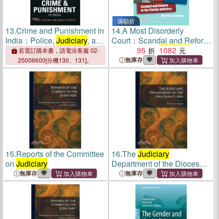
滿額折
13.
Crime and Punishment in
14.
A Most Disorderly
India：Police,
Judiciary
, and
Court：Scandal and Reform
Access to Justice
in the Florida
95
Judiciary
1082
若需訂購本書，請電洽客服 02-
無庫存
25006600[分機130、131]。
15.
Reports of the Committee
16.
The
Judiciary
on
Judiciary
Department of the Diocesan
Curia
無庫存
無庫存