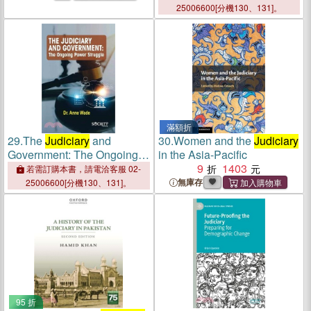
25006600[分機130、131]。
滿額折
29.
The
Judiciary
and
30.
Women and the
Judiciary
Government: The Ongoing
in the Asia-Pacific
Power Struggle
9
1403
若需訂購本書，請電洽客服 02-
無庫存
25006600[分機130、131]。
95 折