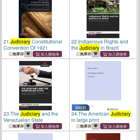
21.
Judiciary
Constitutional
22.
Indigenous Rights and
Convention Of 1921
the
Judiciary
in Brazil
無庫存
無庫存
滿額折
23.
The
Judiciary
and the
24.
The American
Judiciary
:
Venezuelan State
in large print
無庫存
無庫存