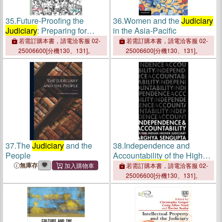
35.
Future-Proofing the
36.
Women and the
Judiciary
Judiciary
: Preparing for
in the Asia-Pacific
Demographic Change
若需訂購本書，請電洽客服 02-
若需訂購本書，請電洽客服 02-
25006600[分機130、131]。
25006600[分機130、131]。
37.
The
Judiciary
and the
38.
Independence and
People
Accountability of the Higher
Indian
Judiciary
無庫存
若需訂購本書，請電洽客服 02-
25006600[分機130、131]。