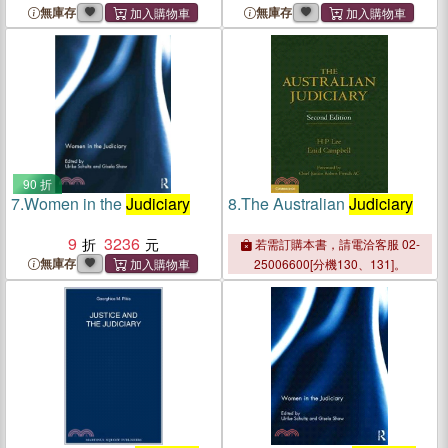
無庫存
無庫存
90 折
7.
Women in the
Judiciary
8.
The Australian
Judiciary
9
3236
若需訂購本書，請電洽客服 02-
無庫存
25006600[分機130、131]。