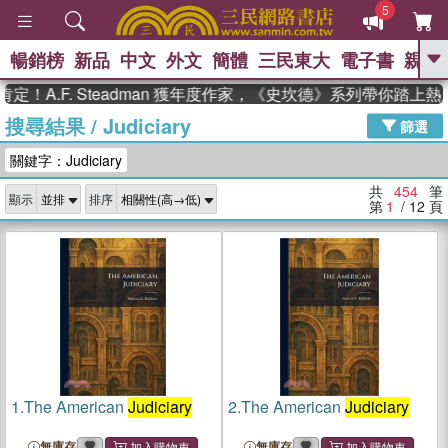
5
暢銷榜
新品
中文
外文
簡體
三民東大
電子書
親子
GO
F. Steadman 獲年度作家，《史坎德》系列帶你踏上熱血奇幻
搜尋結果
/
Judiciary
、
熱搜：
東野圭吾
高希均教授回憶錄
篩選
、
、
、
The Odyssey
父親節
如果歷
關鍵字：Judiciary
、
、
史是一群喵
暑期推薦
國際布克
、
、
獎 臺灣漫遊錄
方念華
台灣的李
共
454
筆
顯示
排序
、
、
登輝時代
數學女孩：黎曼猜想
第
1
/ 12
頁
偉大的迷走神經
1.
The American
Judiciary
2.
The American
Judiciary
無庫存
無庫存