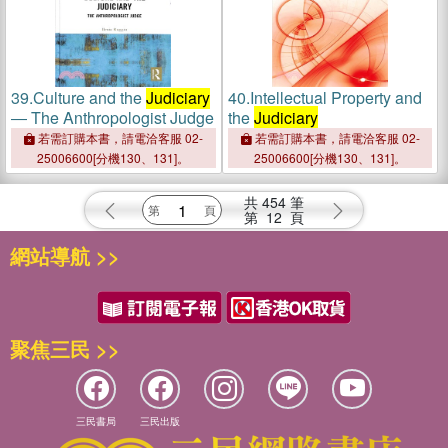
39.
Culture and the
Judiciary
40.
Intellectual Property and
― The Anthropologist Judge
the
Judiciary
若需訂購本書，請電洽客服 02-
若需訂購本書，請電洽客服 02-
25006600[分機130、131]。
25006600[分機130、131]。
共
454
筆
第
12
頁
網站導航 >>
聚焦三民 >>
三民書局
三民出版