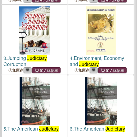
3.
Jumping
Judiciary
4.
Environment, Economy
Corruption
and
Judiciary
無庫存
無庫存
5.
The American
Judiciary
6.
The American
Judiciary