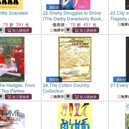
滿額折
ittle Scandals
22.
Shelly Struggles to Shine
23.
City o
(The Derby Daredevils Book
Tragedy 
79
391
#2)
79
451
Empire
：
優惠價：
無庫
無庫存
滿額折
滿額折
the Hedges: From
26.
The Cotton Country
27.
Every
o Tea Parties
Collection
無庫存
無庫