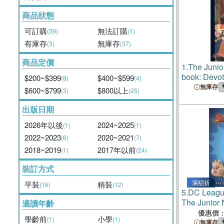
商品狀態
可訂購
無法訂購
(39)
(1)
有庫存
無庫存
(3)
(37)
商品定價
1.
The Junio
book: Devot
$200~$399
$400~$599
(8)
(4)
League Met
無庫存
$600~$799
$800以上
(3)
(25)
出版日期
2026年以後
2024~2025
(1)
(1)
2022~2023
2020~2021
(6)
(7)
2018~2019
2017年以前
(1)
(24)
裝訂方式
滿額折
平裝
精裝
(16)
(12)
5.
DC League
The Junior 
適讀年齡
League of S
優惠價
學齡前
小學
(1)
(1)
無庫存