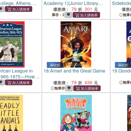
llege, Athens,
Academy 1)(Junior Library
Sidekick
a Co-educational
Guild Fall Selection)
79
301
from Com
優惠價：
優惠
ge. Bulletin; v.31,
庫存：2
無庫
滿額折
滿額折
rican League in
18.
Amari and the Great Game
19.
Goodn
, 1965-1975—How
 Thrived When the
79
436
優惠價：
無庫
n't
無庫存