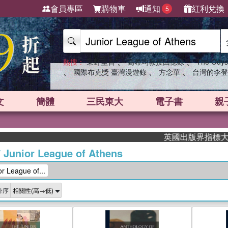
會員專區
購物車
通知
紅利兌換
5
、
、
熱搜：
東野圭吾
高希均教授回憶錄
The Odys
、
、
、
國際布克獎 臺灣漫遊錄
方念華
台灣的李登
文
簡體
三民東大
電子書
親
英國出版界指標大獎肯定！A.
/
Junior League of Athens
League of...
排序