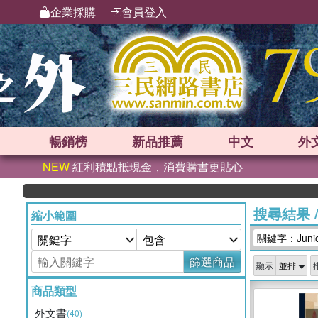
企業採購
會員登入
暢銷榜
新品
推薦
中文
外
NEW
紅利積點抵現金，消費購書更貼心
搜尋結果
縮小範圍
關鍵字：Junior 
篩選商品
顯示
商品類型
外文書
(40)