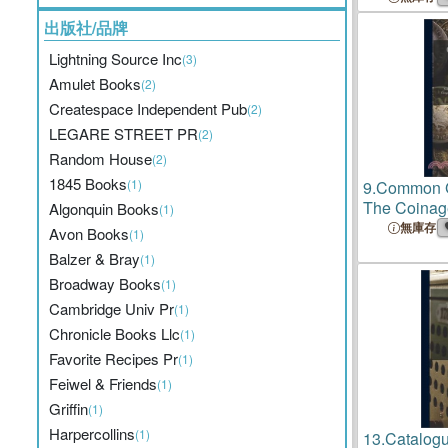
出版社/品牌
Lightning Source Inc
(3)
Amulet Books
(2)
Createspace Independent Pub
(2)
LEGARE STREET PR
(2)
Random House
(2)
1845 Books
(1)
9.
Common Gr
The Coinag
Algonquin Books
(1)
Corinth, Ae
無庫存
Avon Books
(1)
League, Ale
Balzer & Bray
(1)
Achaean Le
Broadway Books
(1)
Leagu
Cambridge Univ Pr
(1)
Chronicle Books Llc
(1)
Favorite Recipes Pr
(1)
Feiwel & Friends
(1)
Griffin
(1)
Harpercollins
(1)
13.
Catalogu