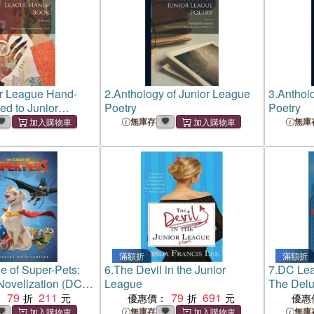
r League Hand-
2.
Anthology of Junior League
3.
Antholo
ed to Junior
Poetry
Poetry
hods of Work
無庫存
無庫
滿額折
滿額折
 of Super-Pets:
6.
The Devil in the Junior
7.
DC Lea
Novelization (DC
League
The Delu
uper-Pets)
79
211
79
691
Noveliza
：
優惠價：
優惠
Super-Pe
無庫存
無庫