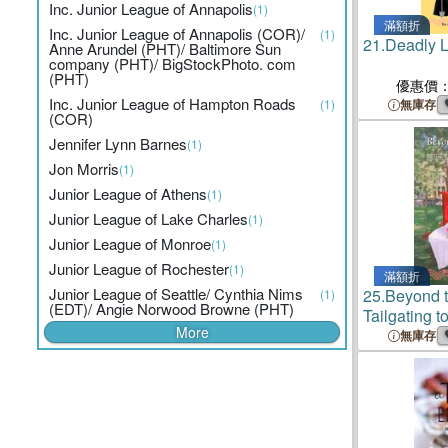
Inc. Junior League of Annapolis
(1)
滿額折
Inc. Junior League of Annapolis (COR)/
(1)
21.
Deadly L
Anne Arundel (PHT)/ Baltimore Sun
company (PHT)/ BigStockPhoto. com
(PHT)
優惠價
Inc. Junior League of Hampton Roads
(1)
無庫存
(COR)
Jennifer Lynn Barnes
(1)
Jon Morris
(1)
Junior League of Athens
(1)
Junior League of Lake Charles
(1)
Junior League of Monroe
(1)
Junior League of Rochester
(1)
滿額折
Junior League of Seattle/ Cynthia Nims
25.
Beyond 
(1)
(EDT)/ Angie Norwood Browne (PHT)
Tailgating t
More
無庫存