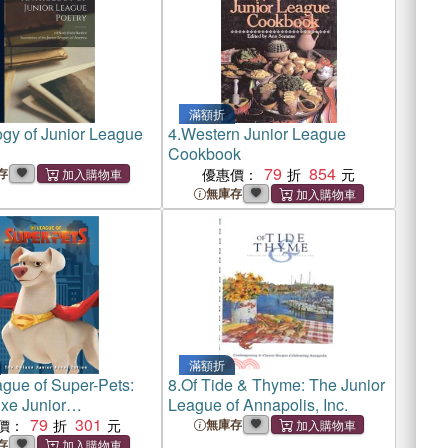
滿額折
gy of Junior League
4.
Western Junior League
Cookbook
79
854
存
優惠價：
無庫存
滿額折
gue of Super-Pets:
8.
Of Tide & Thyme: The Junior
xe Junior
League of Annapolis, Inc.
tion (DC League of
79
301
價：
無庫存
ts)
存