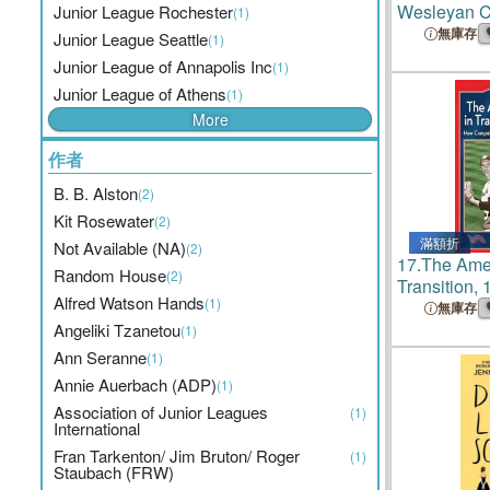
Wesleyan Co
Junior League Rochester
(1)
Tennessee: 
無庫存
Junior League Seattle
(1)
Junior Colle
Junior League of Annapolis Inc
(1)
1953/54
Junior League of Athens
(1)
More
作者
B. B. Alston
(2)
Kit Rosewater
(2)
滿額折
Not Available (NA)
(2)
17.
The Ame
Random House
(2)
Transition
Alfred Watson Hands
(1)
Competition
無庫存
Yankees Did
Angeliki Tzanetou
(1)
Ann Seranne
(1)
Annie Auerbach (ADP)
(1)
Association of Junior Leagues
(1)
International
Fran Tarkenton/ Jim Bruton/ Roger
(1)
Staubach (FRW)