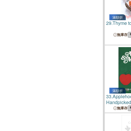
滿額折
29.
Thyme to
無庫存
滿額折
33.
Appleho
Handpicked
Upstate Ne
無庫存
Handpicked
Upstate Ne