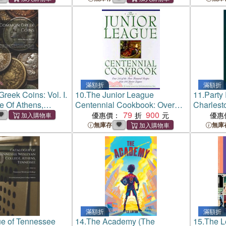
滿額折
滿額折
eek Coins: Vol. I.
10.
The Junior League
11.
Party 
e Of Athens,
Centennial Cookbook: Over
Charlest
gina, Boeotian
750 of the Most Treasured
79
900
Hors D'O
優惠價：
優惠
xander The Great,
Recipes from 200 Junior
Sweets
無庫存
無庫
ague, And Lycian
Leagues
滿額折
滿額折
e of Tennessee
14.
The Academy (The
15.
The L