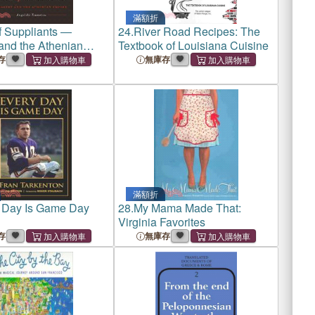
滿額折
f Suppliants ―
24.
River Road Recipes: The
and the Athenian
Textbook of Louisiana Cuisine
存
無庫存
滿額折
 Day Is Game Day
28.
My Mama Made That:
Virginia Favorites
存
無庫存