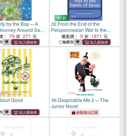
90 折
ity by the Bay ─ A
32.
From the End of the
Journey Around San
Peloponnesian War to the
o
79
271
Battle of Ipsus
9
1871
價：
優惠價：
存
無庫存
About Good
36.
Despicable Me 2 ─ The
Junior Novel
存
絕版無法訂購