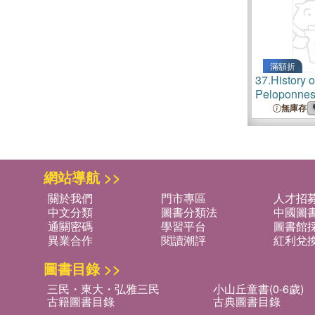
滿額折
37.
History o
Peloponnes
無庫存
網站導航 >>
關於我們
門市專區
人才招
中文分類
圖書分類法
中國圖
通關密碼
學習平台
圖書館採
異業合作
閱讀潮評
紅利兌
圖書目錄 >>
三民・東大・弘雅三民
小山丘童書(0-6歲)
古籍圖書目錄
古典圖書目錄