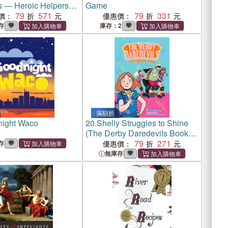
s ― Heroic Helpers
Game
ic Book History!
79
571
79
331
價：
優惠價：
存
庫存：2
滿額折
ight Waco
20.
Shelly Struggles to Shine
(The Derby Daredevils Book
#2)
79
271
存
優惠價：
無庫存