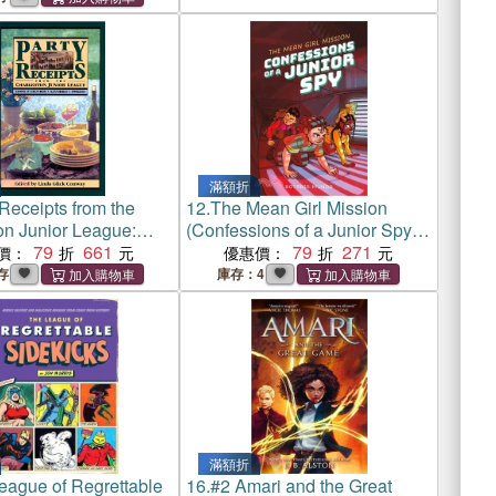
滿額折
Receipts from the
12.
The Mean Girl Mission
on Junior League:
(Confessions of a Junior Spy
euvres, Savories,
79
661
2)
79
271
價：
優惠價：
存
庫存：4
滿額折
eague of Regrettable
16.
#2 Amari and the Great