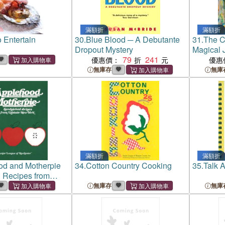
滿額折
滿額折
 Entertain
30.
Blue Blood ─ A Debutante
31.
The C
Dropout Mystery
Magical 
79
241
Francisc
優惠價：
優惠
無庫存
無庫
滿額折
滿額折
od and Motherpie
34.
Cotton Country Cooking
35.
Talk 
 Recipes from
w York:
無庫存
無庫
 Recipes from
w York