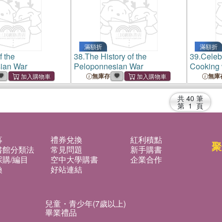
滿額折
滿額折
f the
38.
The History of the
39.
Celeb
ian War
Peloponnesian War
Cooking 
Abundant 
無庫存
無庫
Northwes
共
40
筆
第
1
頁
募
禮券兌換
紅利積點
聚
書館分類法
常見問題
新手購書
購/編目
空中大學購書
企業合作
換
好站連結
兒童・青少年(7歲以上)
畢業禮品