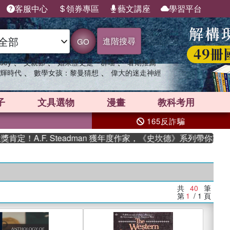
客服中心
領券專區
藝文講座
學習平台
進階搜尋
GO
、
、
、
sey
父親節
如果歷史是一群喵
暑期推薦
、
、
輝時代
數學女孩：黎曼猜想
偉大的迷走神經
子
文具選物
漫畫
教科考用
165反詐騙
F. Steadman 獲年度作家，《史坎德》系列帶你踏上熱血奇幻
共
40
筆
第
1
/ 1
頁