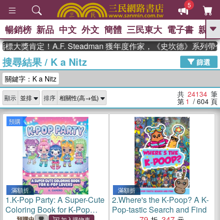
5
暢銷榜
新品
中文
外文
簡體
三民東大
電子書
親子
GO
定！A.F. Steadman 獲年度作家，《史坎德》系列帶你踏上
搜尋結果
/
K a Nitz
、
熱搜：
東野圭吾
高希均教授回憶錄
篩選
、
、
、
The Odyssey
父親節
如果歷
關鍵字：K a Nitz
、
、
史是一群喵
暑期推薦
國際布克
、
、
獎 臺灣漫遊錄
方念華
台灣的李
共
24134
筆
顯示
排序
、
、
登輝時代
數學女孩：黎曼猜想
第
1
/ 604
頁
偉大的迷走神經
預購
滿額折
滿額折
1.
K-Pop Party: A Super-Cute
2.
Where's the K-Poop? A K-
Coloring Book for K-Pop
Pop-tastic Search and Find
Lovers
79
347
預購中