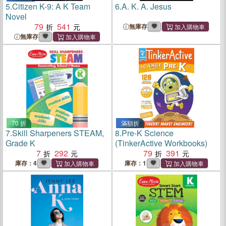
5.
Citizen K-9: A K Team
6.
A. K. A. Jesus
Novel
79
541
無庫存
無庫存
70 折
滿額折
7.
Skill Sharpeners STEAM,
8.
Pre-K Science
Grade K
(TinkerActive Workbooks)
7
292
79
391
庫存：4
庫存：1