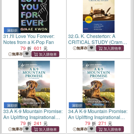
滿額折
31.
I'll Love You Forever:
32.
G. K. Chesterton: A
Notes from a K-Pop Fan
CRITICAL STUDY (Cram
79
601
Edition)
無庫存
無庫存
滿額折
滿額折
33.
A K-9 Mountain Promise:
34.
A K-9 Mountain Promise:
An Uplifting Inspirational
An Uplifting Inspirational
Romance
79
241
Romance
79
271
無庫存
無庫存