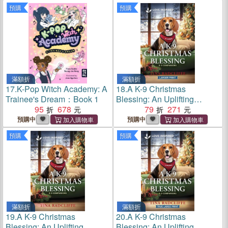
預購
預購
滿額折
滿額折
17.
K-Pop Witch Academy: A
18.
A K-9 Christmas
Trainee's Dream：Book 1
Blessing: An Uplifting
95
678
Inspirational Romance
79
271
預購中
預購中
預購
預購
滿額折
滿額折
19.
A K-9 Christmas
20.
A K-9 Christmas
Blessing: An Uplifting
Blessing: An Uplifting