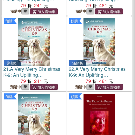
Inspirational Romance
79
241
Inspirational Romance
79
481
預購中
預購中
預購
預購
滿額折
滿額折
21.
A Very Merry Christmas
22.
A Very Merry Christmas
K-9: An Uplifting
K-9: An Uplifting
Inspirational Romance
79
241
Inspirational Romance
79
481
預購中
預購中
預購
預購