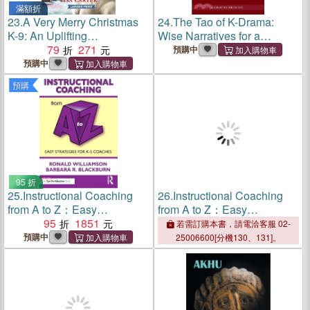
滿額折
23.
A Very Merry Christmas
24.
The Tao of K-Drama:
K-9: An Uplifting
Wise Narratives for a
Inspirational Romance
79
271
Troubled World
預購中
預購中
預購
95 折
25.
Instructional Coaching
26.
Instructional Coaching
from A to Z：Easy
from A to Z：Easy
Strategies for K-5 Coaches
95
1851
Strategies for K-5 Coaches
若需訂購本書，請電洽客服 02-
預購中
25006600[分機130、131]。