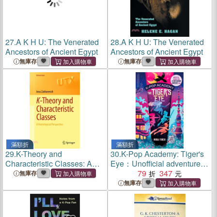
27.
A K H U: The Venerated
28.
A K H U: The Venerated
Ancestors of Ancient Egypt
Ancestors of Ancient Egypt
無庫存
無庫存
滿額折
滿額折
29.
K-Theory and
30.
K-Pop Academy: Tiger's
Characteristic Classes: A
Eye：Unofficial adventure
Homotopical Perspective
stories for K-Pop Demon
79
347
無庫存
Hunters fans
無庫存