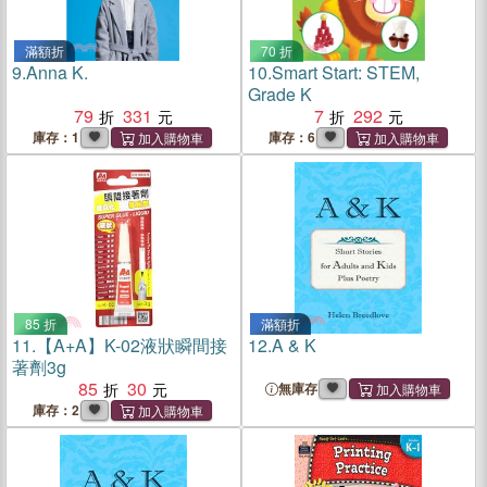
滿額折
70 折
9.
Anna K.
10.
Smart Start: STEM,
Grade K
79
331
7
292
庫存：1
庫存：6
85 折
滿額折
11.
【A+A】K-02液狀瞬間接
12.
A & K
著劑3g
85
30
無庫存
庫存：2