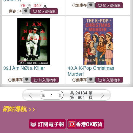
79
347
無庫存
庫存：4
39.
I Am NØt a K!ller
40.
A K-Pop Christmas
Murder!
無庫存
無庫存
共
24134
筆
第
604
頁
網站導航 >>