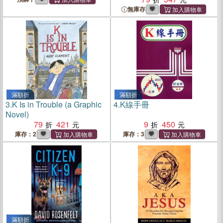
無庫存
滿額折
滿額折
3.
K Is in Trouble (a Graphic
4.
K線手冊
Novel)
79
421
9
450
庫存：2
庫存：3
滿額折