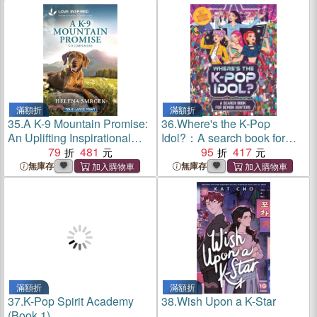
滿額折
滿額折
35.
A K-9 Mountain Promise:
36.
Where's the K-Pop
An Uplifting Inspirational
Idol?：A search book for
Romance
79
481
demon hunters
95
417
無庫存
無庫存
滿額折
滿額折
37.
K-Pop Spirit Academy
38.
Wish Upon a K-Star
(Book 1)