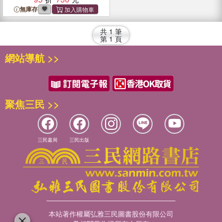
無庫存
共
1
筆
第
1
頁
網站導航 >>
聚焦三民 >>
三民書局
三民出版
本站著作權屬弘雅三民圖書股份有限公司