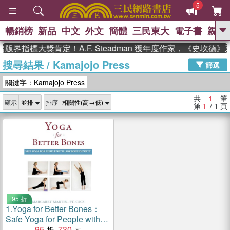
5
暢銷榜
新品
中文
外文
簡體
三民東大
電子書
親子
GO
版界指標大獎肯定！A.F. Steadman 獲年度作家，《史坎德
搜尋結果
/
Kamajojo Press
、
熱搜：
東野圭吾
高希均教授回憶錄
篩選
、
、
、
The Odyssey
父親節
花開錦
關鍵字：Kamajojo Press
、
、
、
繡
暑期推薦
方念華
台灣的
、
李登輝時代
數學女孩：黎曼猜想
共
1
筆
顯示
排序
、
、
偉大的迷走神經
如果歷史是一
第
1
/ 1
頁
、
群喵
臺灣漫遊錄
95 折
1.
Yoga for Better Bones：
Safe Yoga for People with
Osteoporosis
95
730