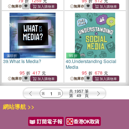
79
1259
95
512
無庫存
無庫存
滿額折
95 折
39.
What Is Media?
40.
Understanding Social
Media
95
417
95
678
無庫存
無庫存
共
1957
筆
第
49
頁
網站導航 >>