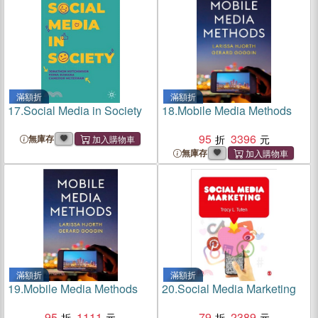
滿額折
滿額折
17.
Social Media in Society
18.
Mobile Media Methods
95
3396
無庫存
無庫存
滿額折
滿額折
19.
Mobile Media Methods
20.
Social Media Marketing
95
1111
79
2389