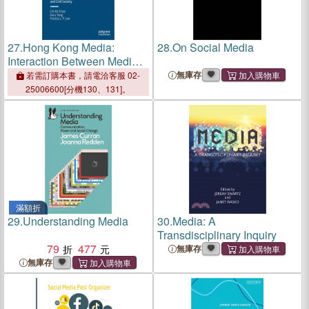
27.
Hong Kong Media:
28.
On Social Media
Interaction Between Media,
State and Civil Society
無庫存
若需訂購本書，請電洽客服 02-
25006600[分機130、131]。
滿額折
29.
Understanding Media
30.
Media: A
Transdisciplinary Inquiry
79
477
無庫存
無庫存