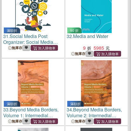
滿額折
90 折
31.
Social Media Post
32.
Media and Water
Organizer: Social Media
Posting Strategy - Social
9
5985
無庫存
Media Post Planner &
無庫存
Content (Become an
Influencer)
滿額折
滿額折
33.
Beyond Media Borders,
34.
Beyond Media Borders,
Volume 1: Intermedial
Volume 2: Intermedial
Relations Among
Relations Among
無庫存
無庫存
Multimodal Media
Multimodal Media