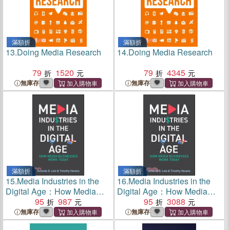
滿額折
滿額折
13.
Doing Media Research
14.
Doing Media Research
79
1520
79
4345
無庫存
無庫存
滿額折
滿額折
15.
Media Industries in the
16.
Media Industries in the
Digital Age：How Media
Digital Age：How Media
Businesses Work Today
95
987
Businesses Work Today
95
3088
無庫存
無庫存