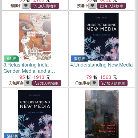
Customer Engagement
Customer Engagement
預購中
預購中
95 折
滿額折
3.
Refashioning India：
4.
Understanding New Media
Gender, Media, and a
Transformed Public
95
1913
79
1563
Discourse
無庫存
無庫存
滿額折