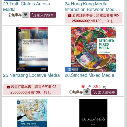
23.
Truth Claims Across
24.
Hong Kong Media:
Media
Interaction Between Media,
State and Civil Society
無庫存
若需訂購本書，請電洽客服 02-
25006600[分機130、131]。
滿額折
25.
Narrating Locative Media
26.
Stitched Mixed Media
95
854
若需訂購本書，請電洽客服 02-
無庫存
25006600[分機130、131]。