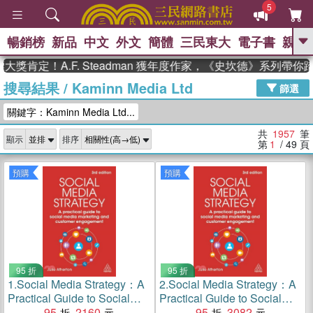
5
暢銷榜
新品
中文
外文
簡體
三民東大
電子書
親子
GO
！A.F. Steadman 獲年度作家，《史坎德》系列帶你踏上熱
搜尋結果
/
Kaminn Media Ltd
、
熱搜：
東野圭吾
高希均教授回憶錄
篩選
、
、
、
The Odyssey
父親節
花開錦
關鍵字：Kaminn Media Ltd...
、
、
、
繡
暑期推薦
方念華
台灣的
、
李登輝時代
數學女孩：黎曼猜想
共
1957
筆
顯示
排序
、
、
偉大的迷走神經
如果歷史是一
第
1
/ 49
頁
、
群喵
臺灣漫遊錄
預購
預購
95 折
95 折
1.
Social Media Strategy：A
2.
Social Media Strategy：A
Practical Guide to Social
Practical Guide to Social
Media Marketing and
95
2160
Media Marketing and
95
3082