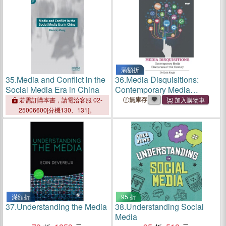
滿額折
35.
Media and Conflict in the
36.
Media Disquisitions:
Social Media Era in China
Contemporary Media
Discourses of 21st Century
無庫存
若需訂購本書，請電洽客服 02-
25006600[分機130、131]。
滿額折
95 折
37.
Understanding the Media
38.
Understanding Social
Media