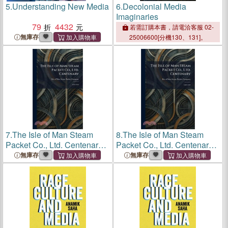
5.
Understanding New Media
6.
Decolonial Media
Imaginaries
79
4432
若需訂購本書，請電洽客服 02-
無庫存
25006600[分機130、131]。
7.
The Isle of Man Steam
8.
The Isle of Man Steam
Packet Co., Ltd. Centenary:
Packet Co., Ltd. Centenary:
1830-1930
1830-1930
無庫存
無庫存