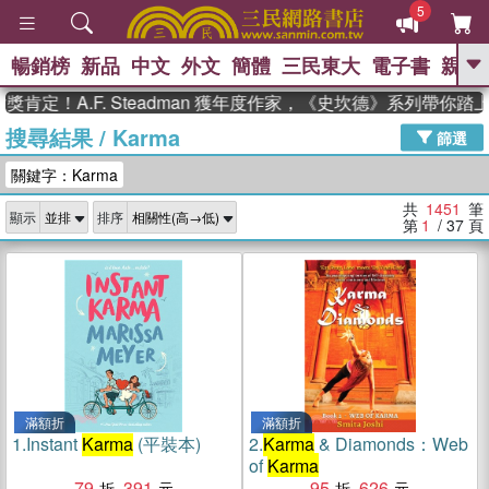
5
暢銷榜
新品
中文
外文
簡體
三民東大
電子書
親子
GO
A.F. Steadman 獲年度作家，《史坎德》系列帶你踏上熱血
搜尋結果
/
Karma
、
熱搜：
東野圭吾
高希均教授回憶錄
篩選
、
、
、
The Odyssey
父親節
如果歷
關鍵字：Karma
、
、
史是一群喵
暑期推薦
國際布克
、
、
獎 臺灣漫遊錄
方念華
台灣的李
共
1451
筆
顯示
排序
、
、
登輝時代
數學女孩：黎曼猜想
第
1
/ 37
頁
偉大的迷走神經
滿額折
滿額折
1.
Instant
Karma
(平裝本)
2.
Karma
& Diamonds：Web
of
Karma
79
391
95
626