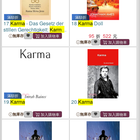
滿額折
滿額折
17.
Karma
- Das Gesetz der
18.
Karma
Doll
stillen Gerechtigkeit:
Karma
verstehen.
Karma
95
522
無庫存
verändern.
Karma
leben.
無庫存
滿額折
19.
Karma
20.
Karma
無庫存
無庫存