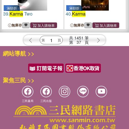
滿額折
滿額折
39.
Karma
Two
40.
Karma
無庫存
無庫存
共
1451
筆
第
37
頁
網站導航 >>
聚焦三民 >>
三民書局
三民出版