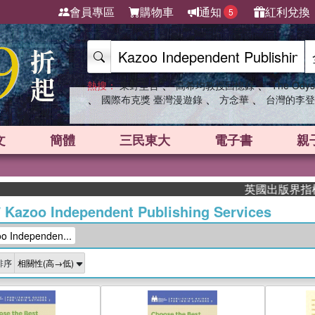
會員專區
購物車
通知
紅利兌換
5
、
、
熱搜：
東野圭吾
高希均教授回憶錄
The Odys
、
、
、
國際布克獎 臺灣漫遊錄
方念華
台灣的李登
文
簡體
三民東大
電子書
親
英國出版界指標大獎
/
Kazoo Independent Publishing Services
Independen...
排序