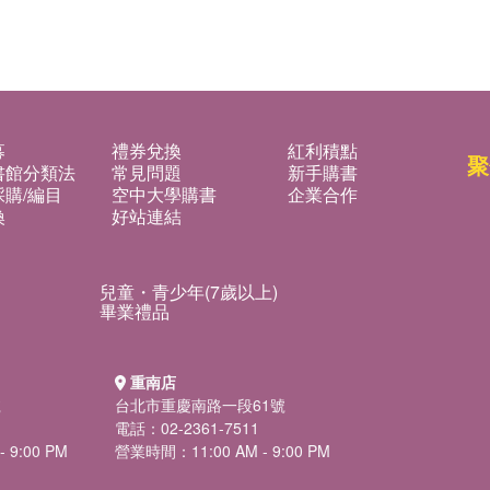
募
禮券兌換
紅利積點
聚
書館分類法
常見問題
新手購書
購/編目
空中大學購書
企業合作
換
好站連結
兒童・青少年(7歲以上)
畢業禮品
重南店
號
台北市重慶南路一段61號
電話：02-2361-7511
 9:00 PM
營業時間：11:00 AM - 9:00 PM