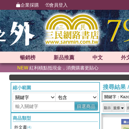
企業採購
會員登入
暢銷榜
新品
推薦
中文
外
NEW
紅利積點抵現金，消費購書更貼心
搜尋結果
縮小範圍
關鍵字：Kazoo 
篩選商品
顯示
商品類型
外文書
(4)