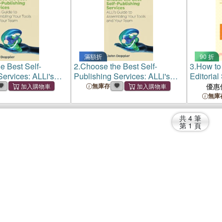
滿額折
90 折
e Best Self-
2.
Choose the Best Self-
3.
How to
Services: ALLi's
Publishing Services: ALLi's
Editorial
sembling Your
Guide to Assembling Your
無庫存
優惠
Your Team
Tools and Your Team
無庫
共
4
筆
第
1
頁