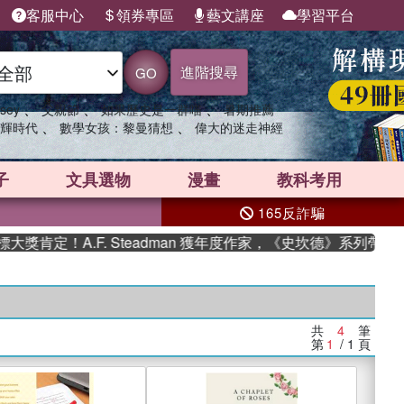
客服中心
領券專區
藝文講座
學習平台
進階搜尋
GO
、
、
、
sey
父親節
如果歷史是一群喵
暑期推薦
、
、
輝時代
數學女孩：黎曼猜想
偉大的迷走神經
子
文具選物
漫畫
教科考用
165反詐騙
肯定！A.F. Steadman 獲年度作家，《史坎德》系列帶你踏
共
4
筆
第
1
/ 1
頁