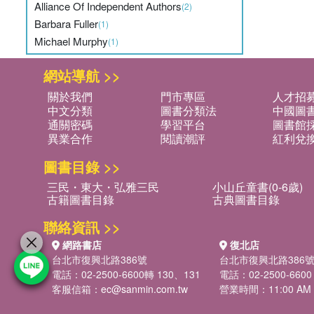
Alliance Of Independent Authors
(2)
Barbara Fuller
(1)
Michael Murphy
(1)
網站導航 >>
關於我們
門市專區
人才招
中文分類
圖書分類法
中國圖
通關密碼
學習平台
圖書館採
異業合作
閱讀潮評
紅利兌
圖書目錄 >>
三民・東大・弘雅三民
小山丘童書(0-6歲)
古籍圖書目錄
古典圖書目錄
聯絡資訊 >>
網路書店
復北店
台北市復興北路386號
台北市復興北路386
電話：02-2500-6600轉 130、131
電話：02-2500-6600
客服信箱：
ec@sanmin.com.tw
營業時間：11:00 AM -