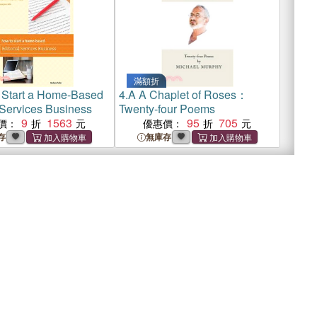
滿額折
 Start a Home-Based
4.
A A Chaplet of Roses：
 Services Business
Twenty-four Poems
9
1563
95
705
價：
優惠價：
存
無庫存