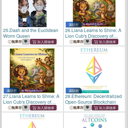
滿額折
25.
Dash and the Euclidean
26.
Liana Learns to Shine: A
Worm Queen
Lion Cub's Discovery of
Self-Confidence
無庫存
無庫存
滿額折
滿額折
27.
Liana Learns to Shine: A
28.
Ethereum: Decentralized
Lion Cub's Discovery of
Open-Source Blockchain
Self-Confidence
無庫存
無庫存