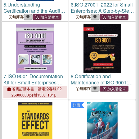
5.
Understanding
6.
ISO 27001: 2022 for Small
Certification and the Audit
Enterprises: A Step-by-Step
Process for Small
Approach to Implementing
無庫存
無庫存
Enterprises: Setting the
ISO 27001 in Your Small
foundation for achieving ISO
Business
45001:2018 certification and
prepari
7.
ISO 9001 Documentation
8.
Certification and
Kit for Small Enterprises:
Maintenance of ISO 9001:
Templates, Policies,
Ensuring Long-term
無庫存
若需訂購本書，請電洽客服 02-
Processes, Procedures and
Compliance and Continuous
25006600[分機130、131]。
Forms
Improvement for Small
預購
Enterprises part3