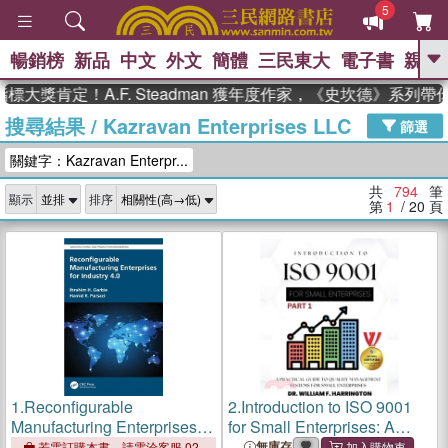
5
暢銷榜
新品
中文
外文
簡體
三民東大
電子書
親子
GO
定！A.F. Steadman 獲年度作家，《史坎德》系列帶你踏上
搜尋結果
/
Kazravan Enterprises LLC
、
熱搜：
東野圭吾
高希均教授回憶錄
篩選
、
、
、
The Odyssey
父親節
如果歷
關鍵字：Kazravan Enterpr...
、
、
史是一群喵
暑期推薦
國際布克
、
、
獎 臺灣漫遊錄
方念華
台灣的李
共
794
筆
顯示
排序
、
、
登輝時代
數學女孩：黎曼猜想
第
1
/ 20
頁
偉大的迷走神經
1.
Reconfigurable
2.
Introduction to ISO 9001
Manufacturing Enterprises
for Small Enterprises: A
for Industry 4.0
Practical Guide to Quality
無庫存
若需訂購本書，請電洽客服 02-