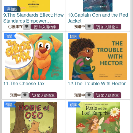
滿額折
9.
The Standards Effect: How
10.
Captain Con and the Red
Standards Empower
Jacket
Enterprises to Transform
無庫存
預購中
Smarter and Innovate Faster
預購
預購
11.
The Cheese Tax
12.
The Trouble With Hector
預購中
預購中
預購
預購