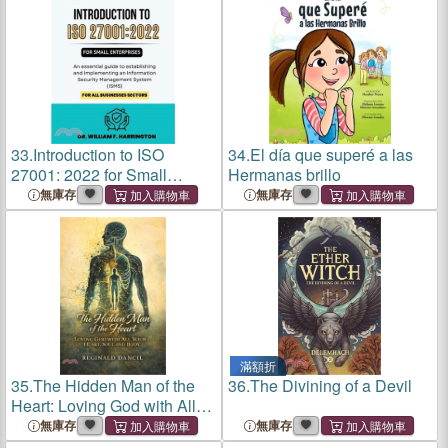
45001:2018 Implementation
with ISO/IEC 27001:2022
for Small E
and
33.
Introduction to ISO
34.
El día que superé a las
27001: 2022 for Small
Hermanas brillo
Enterprises Part 1: An
無庫存
無庫存
essential guide to
establishing and
implementing an Information
Security Management S
滿額折
35.
The Hidden Man of the
36.
The Divining of a Devil
Heart: Loving God with All
Your Heart, Soul and Body
無庫存
無庫存