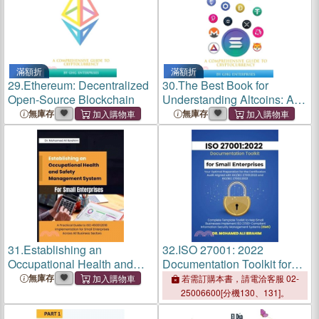
滿額折
滿額折
29.
Ethereum: Decentralized
30.
The Best Book for
Open-Source Blockchain
Understanding Altcoins: A
Comprehensive Guide to
無庫存
無庫存
Cryptocurrency
31.
Establishing an
32.
ISO 27001: 2022
Occupational Health and
Documentation Toolkit for
Safety Management System
Small Enterprises Your
無庫存
若需訂購本書，請電洽客服 02-
for Small Enterprises: A
Optimal Preparation for the
25006600[分機130、131]。
Practical Guide to ISO
Certification Audit: Aligned