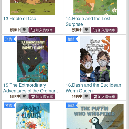
13.
Hobie el Oso
14.
Roxie and the Lost
Surprise
預購中
預購中
預購
預購
15.
The Extraordinary
16.
Dash and the Euclidean
Adventures of the Ordinary
Worm Queen
Barney Flarff
預購中
預購中
預購
預購