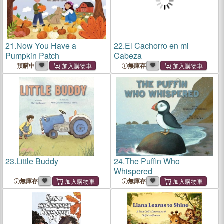
21.
Now You Have a
22.
El Cachorro en mi
Pumpkin Patch
Cabeza
預購中
無庫存
23.
Little Buddy
24.
The Puffin Who
Whispered
無庫存
無庫存