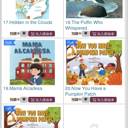
17.
Hidden in the Clouds
18.
The Puffin Who
Whispered
預購中
預購中
預購
預購
19.
Mamá Alcadesa
20.
Now You Have a
Pumpkin Patch
預購中
預購中
預購