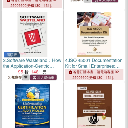
Management Systems for
25006600[分機130、131]。
Small Enterprises
滿額折
3.
Software Wasteland：How
4.
ISO 45001 Documentation
the Application-Centric
Kit for Small Enterprises:
Mindset is Hobbling our
95
1481
Occupational Health and
若需訂購本書，請電洽客服 02-
Enterprises
Safety: Practical Templates
無庫存
25006600[分機130、131]。
and Tools for
Implementation,
Compliance, and A