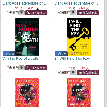
Dark Ages adventure of
Dark Ages adventure of
power, succession and
95
1419
power, succession and
95
740
rivalry from MJ Porter
rivalry from MJ Porter
無庫存
無庫存
滿額折
滿額折
7.
In the Key of Death
8.
I Will Find The Key
79
608
無庫存
無庫存