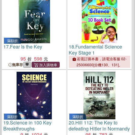
滿額折
17.
Fear Is the Key
18.
Fundamental Science
Key Stage 1
95
598
若需訂購本書，請電洽客服 02-
無庫存
25006600[分機130、131]。
滿額折
滿額折
19.
Science in 100 Key
20.
Hill 112: The Key to
Breakthroughs
defeating Hitler in Normandy
9
1024
95
783