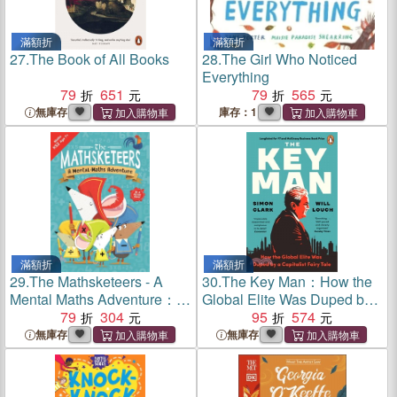
滿額折
滿額折
27.
The Book of All Books
28.
The Girl Who Noticed
Everything
79
651
79
565
無庫存
庫存：1
滿額折
滿額折
29.
The Mathsketeers - A
30.
The Key Man：How the
Mental Maths Adventure：A
Global Elite Was Duped by a
Key Stage 2 Home Learning
79
304
Capitalist Fairy Tale
95
574
Resource
無庫存
無庫存