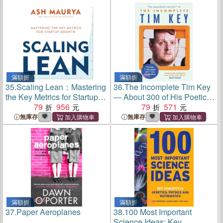
滿額折
滿額折
35.
Scaling Lean：Mastering
36.
The Incomplete Tim Key
the Key Metrics for Startup
― About 300 of His Poetical
Growth
79
956
Gems and What-nots
79
571
無庫存
無庫存
滿額折
滿額折
37.
Paper Aeroplanes
38.
100 Most Important
Science Ideas: Key