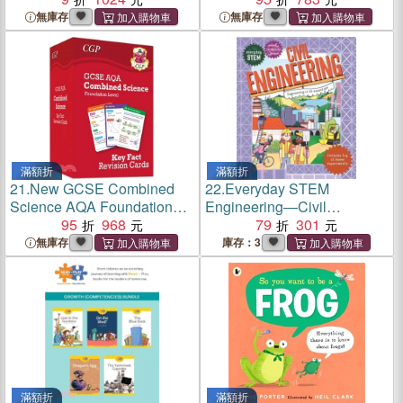
無庫存
無庫存
滿額折
滿額折
21.
New GCSE Combined
22.
Everyday STEM
Science AQA Foundation
Engineering—Civil
Key Fact Revision Cards -
95
968
Engineering (美國版)
79
301
Summary cards for quick
無庫存
庫存：3
revision
滿額折
滿額折