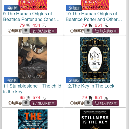
滿額折
滿額折
9.
The Human Origins of
10.
The Human Origins of
Beatrice Porter and Other
Beatrice Porter and Other
Essential Ghosts
79
434
Essential Ghosts
79
651
無庫存
無庫存
滿額折
滿額折
11.
Stumblestone：The child
12.
The Key In The Lock
is the key
95
574
79
651
無庫存
無庫存