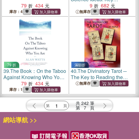
79
434
Concepts from Genetics,
9
682
Physics and Mathematics
庫存：4
無庫存
79 折
滿額折
39.
The Book：On the Taboo
40.
The Divinatory Tarot ─
Against Knowing Who You
The Key to Reading the
Are
79
434
Cards and the Fates
無庫存
庫存：1
共
242
筆
第
7
頁
網站導航 >>