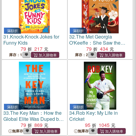
滿額折
滿額折
31.
Knock-Knock Jokes for
32.
The Met Georgia
Funny Kids
O'Keeffe：She Saw the
79
217
World in a Flower (英國版)
79
434
庫存：1
庫存：2
滿額折
滿額折
33.
The Key Man：How the
34.
Rob Key: My Life in
Global Elite Was Duped by a
Cricket
Capitalist Fairy Tale
79
869
95
1045
無庫存
無庫存