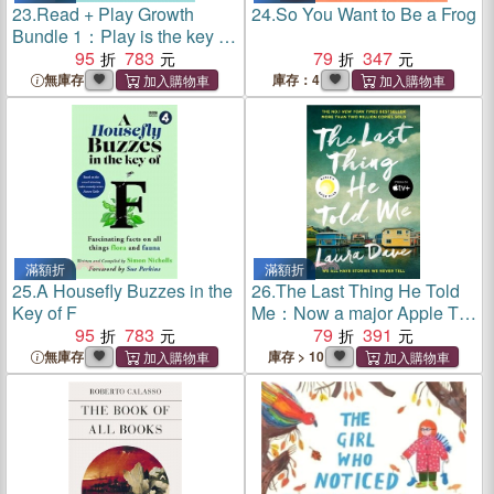
23.
Read + Play Growth
24.
So You Want to Be a Frog
Bundle 1：Play is the key to
learning. The Read + Play
95
783
79
347
series of books harnesses
無庫存
庫存：4
the power of literature
through the innovation of
play.
滿額折
滿額折
25.
A Housefly Buzzes in the
26.
The Last Thing He Told
Key of F
Me：Now a major Apple TV
95
783
series starring Jennifer
79
391
Garner and Nikolaj Coster-
無庫存
庫存 > 10
Waldau