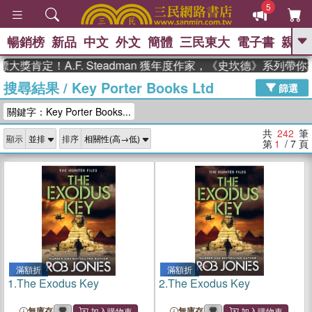
5
暢銷榜
新品
中文
外文
簡體
三民東大
電子書
親子
GO
！A.F. Steadman 獲年度作家，《史坎德》系列帶你踏上
搜尋結果
/
Key Porter Books Ltd
、
、
熱搜：
東野圭吾
The Odyssey
篩選
、
、
父親節
如果歷史是一群喵
暑期
關鍵字：Key Porter Books...
、
、
推薦
國際布克獎 臺灣漫遊錄
方
、
、
念華
台灣的李登輝時代
數學女
共
242
筆
顯示
排序
、
孩：黎曼猜想
偉大的迷走神經
第
1
/ 7
頁
滿額折
滿額折
1.
The Exodus Key
2.
The Exodus Key
無庫存
無庫存