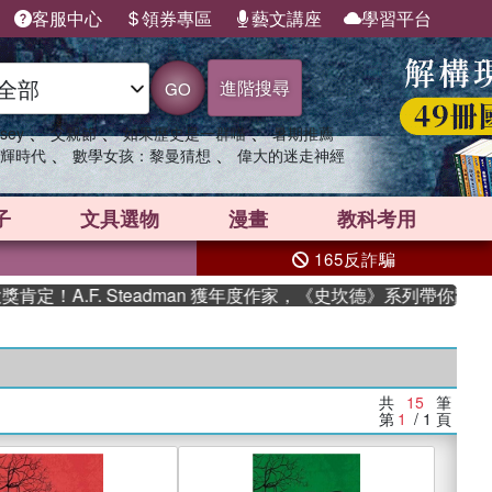
客服中心
領券專區
藝文講座
學習平台
進階搜尋
GO
、
、
、
sey
父親節
如果歷史是一群喵
暑期推薦
、
、
輝時代
數學女孩：黎曼猜想
偉大的迷走神經
子
文具選物
漫畫
教科考用
165反詐騙
A.F. Steadman 獲年度作家，《史坎德》系列帶你踏上熱血
共
15
筆
第
1
/ 1
頁