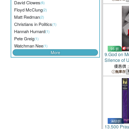
David Clowes
(6)
Floyd McClung
(2)
Matt Redman
(2)
Christians in Politics
(1)
Hannah Hurnard
(1)
Pete Greig
(1)
Watchman Nee
(1)
95 折
More
9.
God on M
Silence of
優惠價
無庫存
滿額折
13.
500 Praye