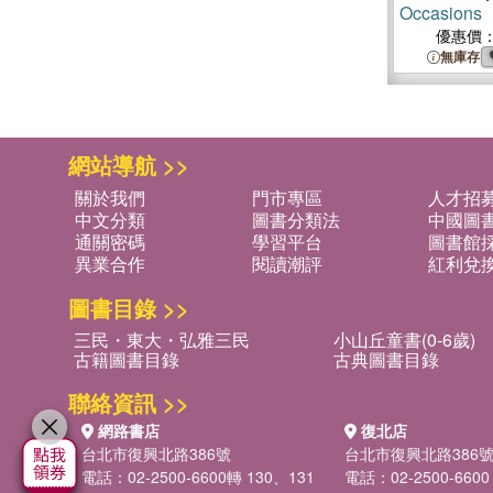
Occasions
優惠價
無庫存
網站導航 >>
關於我們
門市專區
人才招
中文分類
圖書分類法
中國圖
通關密碼
學習平台
圖書館採
異業合作
閱讀潮評
紅利兌
圖書目錄 >>
三民・東大・弘雅三民
小山丘童書(0-6歲)
古籍圖書目錄
古典圖書目錄
聯絡資訊 >>
網路書店
復北店
台北市復興北路386號
台北市復興北路386
電話：02-2500-6600轉 130、131
電話：02-2500-6600