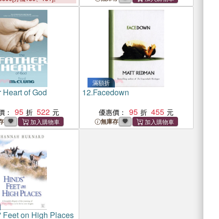
滿額折
r Heart of God
12.
Facedown
95
522
95
455
價：
優惠價：
存
無庫存
' Feet on High Places