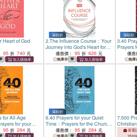
滿額折
滿額折
r Heart of God
2.
The Influence Course：Your
3.
40 Pra
Journey into God's Heart for
Prayers 
95
740
Good Governance
95
626
small gr
：
優惠價：
優惠
無庫存
無庫
滿額折
 for All-Age
6.
40 Prayers for your Quiet
7.
500 Pr
ayers for your
Time：Prayers for the Church
Christia
small group
95
284
and home
95
284
Through t
：
優惠價：
若需訂
Church o
無庫存
2500