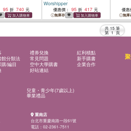
Worshipper
95
740
95
417
：
優惠價：
優惠
無庫存
無庫
共
15
筆
第
1
頁
募
禮券兌換
紅利積點
聚
書館分類法
常見問題
新手購書
購/編目
空中大學購書
企業合作
換
好站連結
兒童・青少年(7歲以上)
畢業禮品
重南店
號
台北市重慶南路一段61號
電話：02-2361-7511