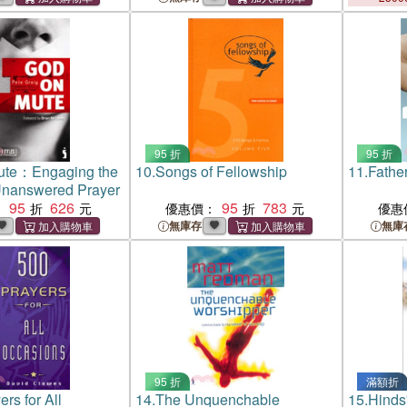
95 折
95 折
ute：Engaging the
10.
Songs of Fellowship
11.
Fathe
 Unanswered Prayer
95
626
95
783
：
優惠價：
優惠
無庫存
無庫
95 折
滿額折
rs for All
14.
The Unquenchable
15.
Hinds