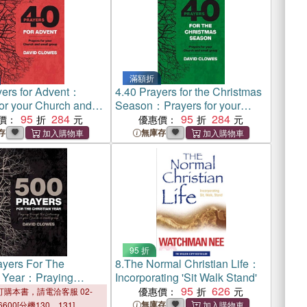
滿額折
yers for Advent：
4.
40 Prayers for the Christmas
for your Church and
Season：Prayers for your
oup
95
284
Church and small group
95
284
價：
優惠價：
存
無庫存
95 折
ayers For The
8.
The Normal Christian Life：
n Year：Praying
Incorporating 'Sit Walk Stand'
he Lectionary for your
95
626
優惠價：
購本書，請電洽客服 02-
r Small Group
無庫存
6600[分機130、131]。