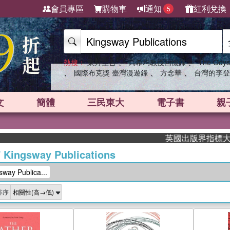
會員專區
購物車
通知
紅利兌換
5
、
、
熱搜：
東野圭吾
高希均教授回憶錄
The Odys
、
、
、
國際布克獎 臺灣漫遊錄
方念華
台灣的李登
文
簡體
三民東大
電子書
親
英國出版界指標大獎肯定！
/
Kingsway Publications
y Publica...
排序