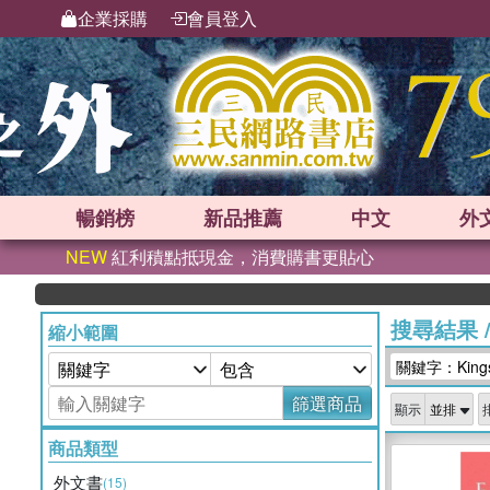
企業採購
會員登入
暢銷榜
新品
推薦
中文
外
NEW
紅利積點抵現金，消費購書更貼心
搜尋結果
縮小範圍
關鍵字：Kingswa
篩選商品
顯示
商品類型
外文書
(15)