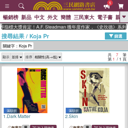
5
暢銷榜
新品
中文
外文
簡體
三民東大
電子書
親子
GO
指標大獎肯定！A.F. Steadman 獲年度作家，《史坎德》系
搜尋結果
/
Koja Pr
、
、
熱搜：
東野圭吾
The Odyssey
篩選
、
、
父親節
如果歷史是一群喵
暑期
關鍵字：Koja Pr
、
、
推薦
國際布克獎 臺灣漫遊錄
方
、
、
念華
台灣的李登輝時代
數學女
共
7
筆
顯示
排序
、
孩：黎曼猜想
偉大的迷走神經
第
1
/ 1
頁
滿額折
滿額折
1.
Dark Matter
2.
Skin
無庫存
無庫存