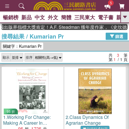
5
暢銷榜
新品
中文
外文
簡體
三民東大
電子書
親子
GO
出版界指標大獎肯定！A.F. Steadman 獲年度作家，《史
搜尋結果
/
Kumarian Pr
、
熱搜：
東野圭吾
高希均教授回憶錄
篩選
、
、
、
The Odyssey
父親節
如果歷
關鍵字：Kumarian Pr
、
、
史是一群喵
暑期推薦
國際布克
、
、
獎 臺灣漫遊錄
方念華
台灣的李
共
3
筆
顯示
排序
、
、
登輝時代
數學女孩：黎曼猜想
第
1
/ 1
頁
偉大的迷走神經
95 折
1.
Working For Change:
2.
Class Dynamics Of
Making A Career In
Agrarian Change
International Public Service
95
1725
到貨時通知我