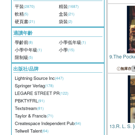
平裝
精裝
(2870)
(1687)
軟精
盒裝
(5)
(21)
硬頁書
袋裝
(21)
(2)
適讀年齡
學齡前
小學低年級
(8)
(1)
小學中年級
小學
(1)
(15)
9.
The Pocke
限制級
(5)
出版社/品牌
無庫存
Lightning Source Inc
(447)
Springer Verlag
(178)
LEGARE STREET PR
(122)
PBKTYFRL
(91)
Textstream
(81)
Taylor & Francis
(71)
Createspace Independent Pub
(64)
13.
R. L. S. 
Tellwell Talent
(64)