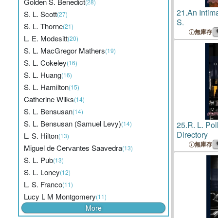
Golden S. Benedict
(28)
21.
An Intima
S. L. Scott
(27)
S.
S. L. Thorne
(21)
無庫存
L. E. Modesitt
(20)
S. L. MacGregor Mathers
(19)
S. L. Cokeley
(16)
S. L. Huang
(16)
S. L. Hamilton
(15)
Catherine Wilks
(14)
S. L. Bensusan
(14)
S. L. Bensusan (Samuel Levy)
(14)
25.
R. L. Pol
Directory
L. S. Hilton
(13)
無庫存
Miguel de Cervantes Saavedra
(13)
S. L. Pub
(13)
S. L. Loney
(12)
L. S. Franco
(11)
Lucy L M Montgomery
(11)
More