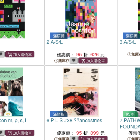
滿額折
滿額折
2.
A/S/L
3.
A/S/L
95
626
優惠價：
無庫
無庫存
滿額折
95 折
on m, p, s, l
6.
P L S #38 ??ancestries
7.
PATHW
FOUNDA
95
399
BOOK
優惠價：
優惠
無庫存
無庫