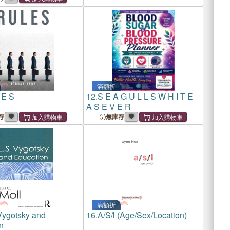
滿額折
 E S
12.
S E A G U L L S W H I T E
A S E V E R
存
無庫存
滿額折
 Vygotsky and
16.
A/S/l (Age/Sex/Location)
n