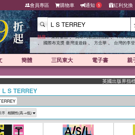
會員專區
購物車
通知
紅利兌換
5
、
、
熱搜：
東野圭吾
高希均教授回憶錄
The Odys
、
、
、
國際布克獎 臺灣漫遊錄
方念華
台灣的李登
文
簡體
三民東大
電子書
親
英國出版界指標大獎肯定！A
/
L S TERREY
TERREY
排序