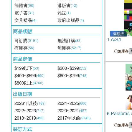
簡體書
港版書
(68)
(12)
電子書
雜誌
(31)
(1)
文具禮品
政府出版品
(4)
(4)
商品狀態
滿額折
1.
A/S/L
可訂購
無法訂購
(5191)
(82)
有庫存
無庫存
(56)
(5217)
無庫存
商品定價
$199以下
$200~$399
(53)
(252)
$400~$599
$600~$799
(460)
(748)
$800以上
(3760)
出版日期
2026年以後
2024~2025
(189)
(666)
2022~2023
2020~2021
(717)
(457)
5.
Palabras c
2018~2019
2017年以前
(492)
(2743)
無庫存
裝訂方式