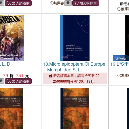
無庫存
優惠
無庫
滿額折
. L. D.
18.
Microlepidoptera Of Europe
19.
L*S*I
─ Momphidae S. L.
79
751
：
無庫
若需訂購本書，請電洽客服 02-
25006600[分機130、131]。