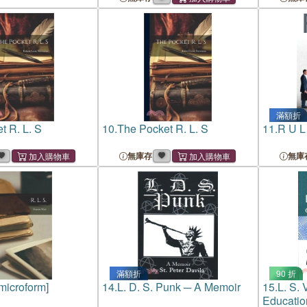
滿額折
t R. L. S
10.
The Pocket R. L. S
11.
R U L
無庫存
無庫
滿額折
90 折
[microform]
14.
L. D. S. Punk ─ A Memoir
15.
L. S.
Educatio