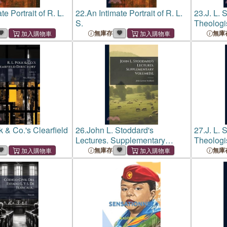
te Portrait of R. L.
22.
An Intimate Portrait of R. L.
23.
J. L. 
S.
Theologis
無庫存
無庫
k & Co.'s Clearfield
26.
John L. Stoddard's
27.
J. L. 
Lectures. Supplementary
Theologis
Volume[s].
無庫存
無庫