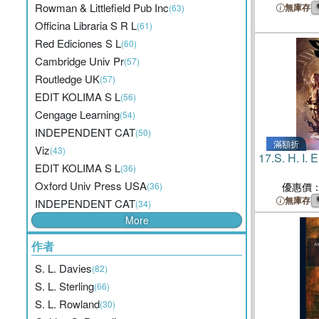
Rowman & Littlefield Pub Inc
無庫存
(63)
Officina Libraria S R L
(61)
Red Ediciones S L
(60)
Cambridge Univ Pr
(57)
Routledge UK
(57)
EDIT KOLIMA S L
(56)
Cengage Learning
(54)
INDEPENDENT CAT
(50)
滿額折
Viz
(43)
17.
S. H. I. E
EDIT KOLIMA S L
(36)
Oxford Univ Press USA
(36)
優惠價
無庫存
INDEPENDENT CAT
(34)
More
作者
S. L. Davies
(82)
S. L. Sterling
(66)
S. L. Rowland
(30)