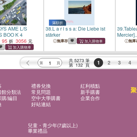
滿額折
YS AME L/S
38.
L a r i s s a: Die Liebe ist
39.
Tablea
 BOO K 4
stärker
Mercier]..
95
3056
無庫存
無庫
共
5273
筆
1
2
3
4
第
132
頁
募
禮券兌換
紅利積點
聚
書館分類法
常見問題
新手購書
購/編目
空中大學購書
企業合作
換
好站連結
兒童・青少年(7歲以上)
畢業禮品