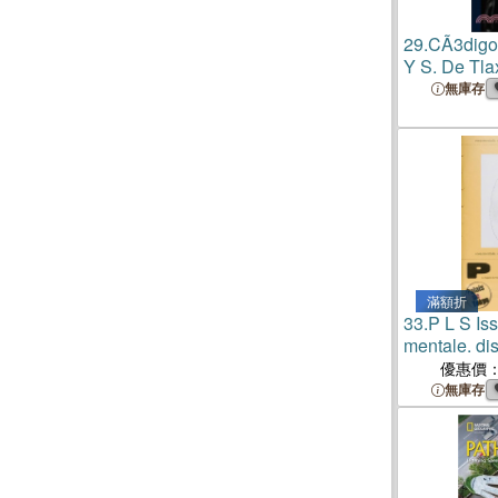
29.
CÃ3digo 
Y S. De Tlax
無庫存
滿額折
33.
P L S I
mentale. di
institutions
優惠價
無庫存