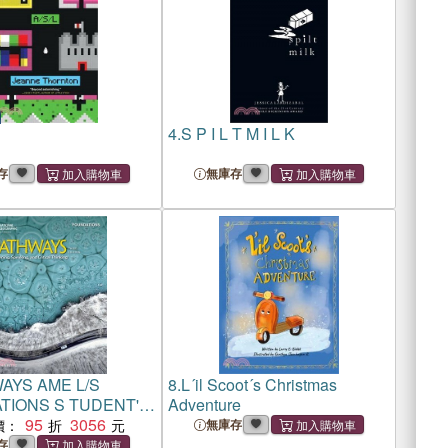
4.
S P I L T M I L K
存
無庫存
AYS AME L/S
8.
L´il Scoot´s Christmas
TIONS S TUDENT'S
Adventure
95
3056
價：
無庫存
存