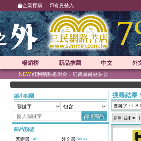
企業採購
會員登入
暢銷榜
新品
推薦
中文
外
NEW
紅利積點抵現金，消費購書更貼心
搜尋結果
縮小範圍
關鍵字：L S 
篩選商品
顯示
商品類型
繁體書
外文書
(148)
(5004)