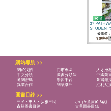
95 折
37.
PATHWA
STUDENT'S
優惠價：
無庫存
網站導航 >>
關於我們
門市專區
人才招
中文分類
圖書分類法
中國圖
通關密碼
學習平台
圖書館採
異業合作
閱讀潮評
紅利兌
圖書目錄 >>
三民・東大・弘雅三民
小山丘童書(0-6歲)
古籍圖書目錄
古典圖書目錄