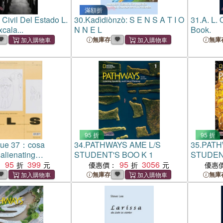
滿額折
Civil Del Estado L.
30.
Kadìdiònzò: S E N S A T I O
31.
A. L. 
cala...
N N E L
Book.
無庫存
無庫
95 折
95 折
ssue 37：cosa
34.
PATHWAYS AME L/S
35.
PATH
salienating
STUDENT'S BOO K 1
STUDENT
95
399
95
3056
：
優惠價：
優惠
無庫存
無庫