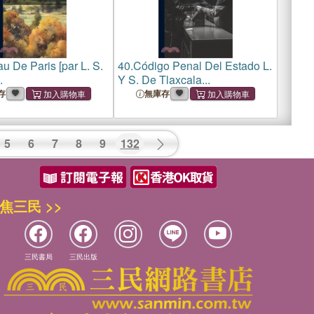
u De Paris [par L. S.
40.
Código Penal Del Estado L.
.
Y S. De Tlaxcala...
存
無庫存
5
6
7
8
9
132
焦三民 >>
三民書局
三民出版