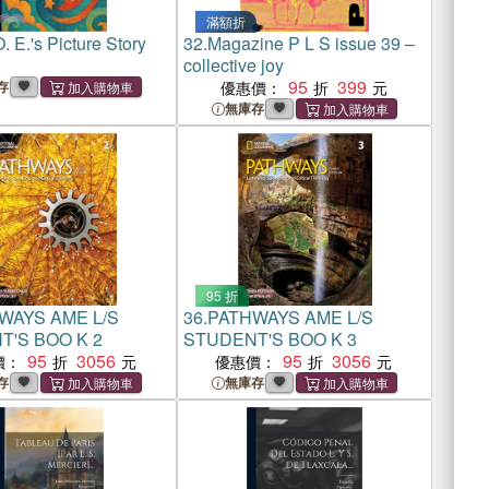
滿額折
O. E.'s Picture Story
32.
Magazine P L S issue 39 –
collective joy
95
399
存
優惠價：
無庫存
95 折
WAYS AME L/S
36.
PATHWAYS AME L/S
'S BOO K 2
STUDENT'S BOO K 3
95
3056
95
3056
價：
優惠價：
存
無庫存