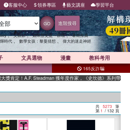
客服中心
領券專區
藝文講座
學習平台
進階搜尋
GO
、
、
、
sey
父親節
如果歷史是一群喵
暑期推薦
、
、
輝時代
數學女孩：黎曼猜想
偉大的迷走神經
子
文具選物
漫畫
教科考用
165反詐騙
.F. Steadman 獲年度作家，《史坎德》系列帶你踏上熱血奇
共
5273
筆
第
1
/ 132
頁