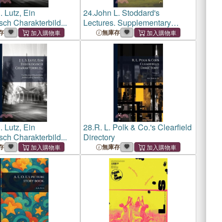
S. Lutz, Ein
24.
John L. Stoddard's
ch Charakterbild...
Lectures. Supplementary
Volume[s].
存
無庫存
S. Lutz, Ein
28.
R. L. Polk & Co.'s Clearfield
ch Charakterbild...
Directory
存
無庫存