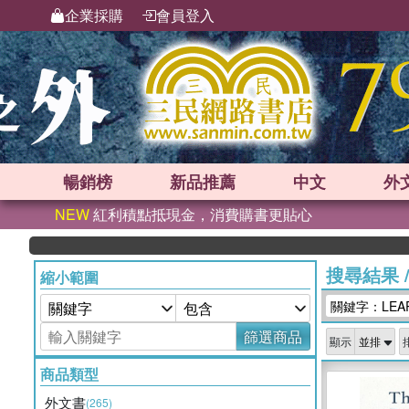
企業採購
會員登入
暢銷榜
新品
推薦
中文
外
NEW
紅利積點抵現金，消費購書更貼心
搜尋結果
縮小範圍
關鍵字：LEAR
篩選商品
顯示
商品類型
外文書
(265)