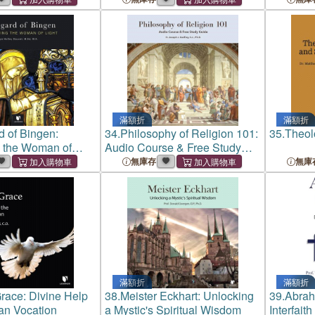
滿額折
滿額折
d of Bingen:
34.
Philosophy of Religion 101:
35.
Theol
g the Woman of
Audio Course & Free Study
Guide
無庫存
無庫
滿額折
滿額折
Grace: Divine Help
38.
Meister Eckhart: Unlocking
39.
Abrah
an Vocation
a Mystic's Spiritual Wisdom
Interfaith