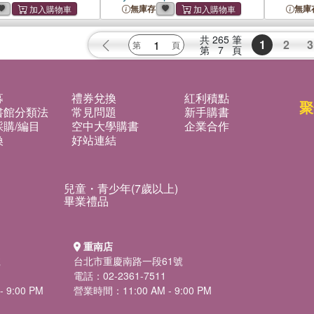
Dialogue
無庫存
無庫
Jews, an
共
265
筆
1
2
3
第
7
頁
募
禮券兌換
紅利積點
聚
書館分類法
常見問題
新手購書
購/編目
空中大學購書
企業合作
換
好站連結
兒童・青少年(7歲以上)
畢業禮品
重南店
號
台北市重慶南路一段61號
電話：02-2361-7511
 9:00 PM
營業時間：11:00 AM - 9:00 PM