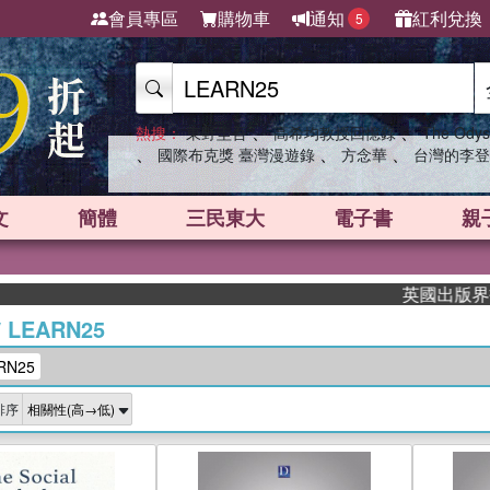
會員專區
購物車
通知
紅利兌換
5
、
、
熱搜：
東野圭吾
高希均教授回憶錄
The Odys
、
、
、
國際布克獎 臺灣漫遊錄
方念華
台灣的李登
文
簡體
三民東大
電子書
親
英國出版界指標大獎肯定
/
LEARN25
N25
排序