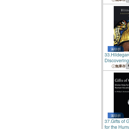
滿額折
33.
Hildegar
Discoverin
Light
無庫存
滿額折
37.
Gifts of 
for the Hum