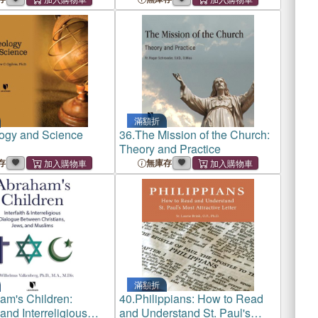
滿額折
ogy and Science
36.
The Mission of the Church:
Theory and Practice
存
無庫存
滿額折
am's Children:
40.
Philippians: How to Read
 and Interreligious
and Understand St. Paul's