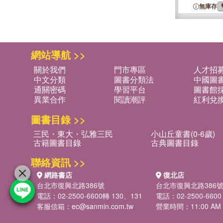
無庫存
網站導航 >>
關於我們
門市專區
人才招
中文分類
圖書分類法
中國圖
通關密碼
學習平台
圖書館採
異業合作
閱讀潮評
紅利兌
圖書目錄 >>
三民・東大・弘雅三民
小山丘童書(0-6歲)
古籍圖書目錄
古典圖書目錄
聯絡資訊 >>
網路書店
復北店
台北市復興北路386號
台北市復興北路386
電話：02-2500-6600轉 130、131
電話：02-2500-6600
客服信箱：
ec@sanmin.com.tw
營業時間：11:00 AM -