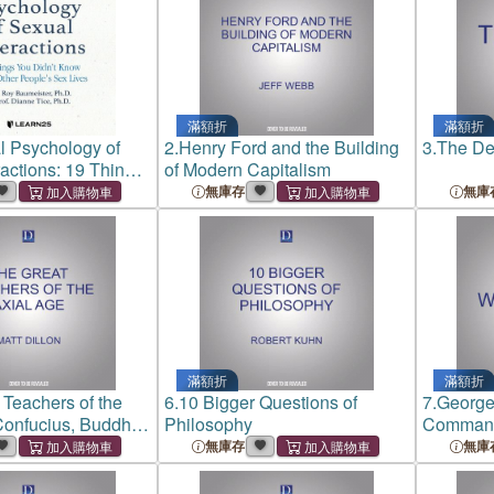
滿額折
滿額折
l Psychology of
2.
Henry Ford and the Building
3.
The Dev
ractions: 19 Things
of Modern Capitalism
Know about Other
無庫存
無庫
x Lives
滿額折
滿額折
 Teachers of the
6.
10 Bigger Questions of
7.
George
Confucius, Buddha,
Philosophy
Command
無庫存
無庫