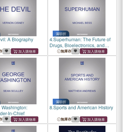
滿額折
il: A Biography
4.
Superhuman: The Future of
Drugs, Bioelectronics, and
Genetic Medicine
存
無庫存
滿額折
 Washington:
8.
Sports and American History
er-In-Chief
存
無庫存