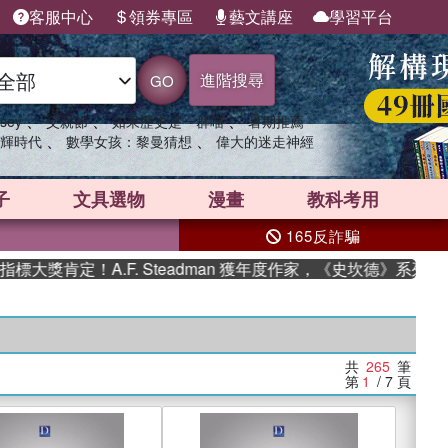
客服中心
領券專區
藝文講座
學習平台
進階搜尋
GO
、
、
、
sey
父親節
如果歷史是一群喵
暑期推薦
、
、
輝時代
數學女孩：黎曼猜想
偉大的迷走神經
子
文具選物
漫畫
教科考用
165反詐騙
！A.F. Steadman 獲年度作家，《史坎德》系列帶你踏上熱
共
265
筆
第
1
/ 7
頁