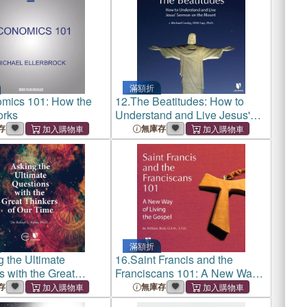
滿額折
mics 101: How the
12.
The Beatitudes: How to
orks
Understand and Live Jesus'
Sermon on the Mount
存
無庫存
滿額折
g the Ultimate
16.
Saint Francis and the
 with the Great
Franciscans 101: A New Way
 of Our Time
of Living the Gospel
存
無庫存