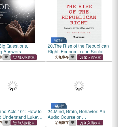
滿額折
Big Questions,
20.
The Rise of the Republican
ng Answers
Right: Economic and Social
Conservatism
存
無庫存
滿額折
and Acts 101: How to
24.
Mind, Brain, Behavior: An
 Understand Luke's
Audio Course on
d the Acts of the
Consciousness
存
無庫存