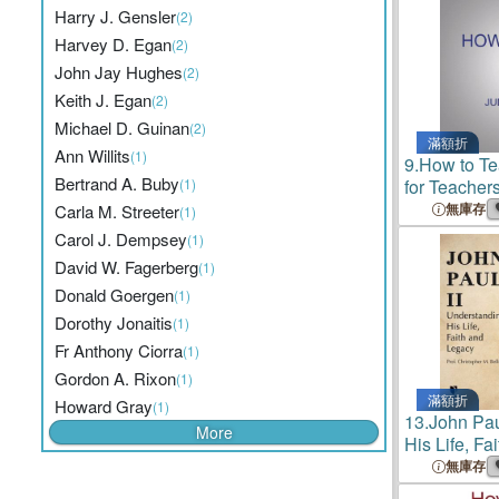
Harry J. Gensler
(2)
Harvey D. Egan
(2)
John Jay Hughes
(2)
Keith J. Egan
(2)
Michael D. Guinan
(2)
滿額折
Ann Willits
(1)
9.
How to Te
Bertrand A. Buby
(1)
for Teacher
Managers
無庫存
Carla M. Streeter
(1)
Carol J. Dempsey
(1)
David W. Fagerberg
(1)
Donald Goergen
(1)
Dorothy Jonaitis
(1)
Fr Anthony Ciorra
(1)
Gordon A. Rixon
(1)
滿額折
Howard Gray
(1)
13.
John Pau
More
His Life, Fa
無庫存