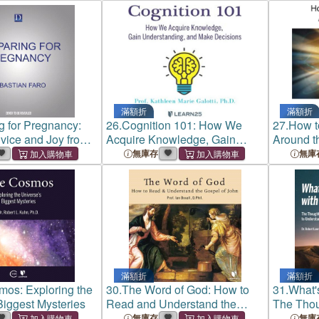
Apostles
滿額折
滿額折
g for Pregnancy:
26.
Cognition 101: How We
27.
How t
vice and Joy from
Acquire Knowledge, Gain
Around t
veries
Understanding, and Make
無庫存
無庫
Decisions
滿額折
滿額折
os: Exploring the
30.
The Word of God: How to
31.
What'
Biggest Mysteries
Read and Understand the
The Thou
Gospel of John
to Under
無庫存
無庫