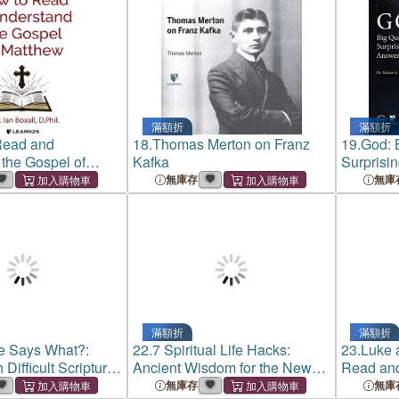
滿額折
滿額折
Read and
18.
Thomas Merton on Franz
19.
God: 
the Gospel of
Kafka
Surprisi
無庫存
無庫
滿額折
滿額折
e Says What?:
22.
7 Spiritual Life Hacks:
23.
Luke 
 Difficult Scripture
Ancient Wisdom for the New
Read and
Normal
Gospel an
無庫存
無庫