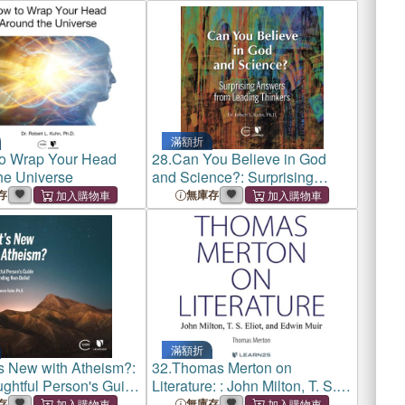
滿額折
o Wrap Your Head
28.
Can You Believe in God
he Universe
and Science?: Surprising
Answers from Leading
存
無庫存
Thinkers
滿額折
s New with Atheism?:
32.
Thomas Merton on
ghtful Person's Guide
Literature: : John Milton, T. S.
standing Non-Belief
Eliot, and Edwin Muir
存
無庫存