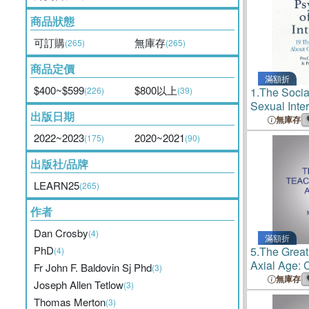
商品狀態
可訂購
無庫存
(265)
(265)
商品定價
滿額折
$400~$599
$800以上
(226)
(39)
1.
The Socia
Sexual Inte
出版日期
You Didn't 
無庫存
People's Se
2022~2023
2020~2021
(175)
(90)
出版社/品牌
LEARN25
(265)
作者
Dan Crosby
(4)
滿額折
PhD
5.
The Great
(4)
Axial Age: 
Fr John F. Baldovin Sj Phd
(3)
Socrates
無庫存
Joseph Allen Tetlow
(3)
Thomas Merton
(3)