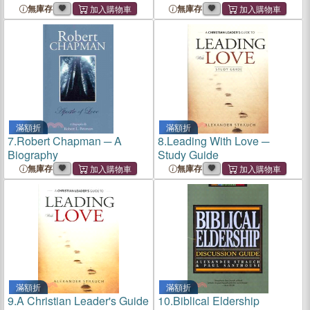
Biblical Principles for
無庫存
無庫存
Handling Conflict
滿額折
滿額折
7.
Robert Chapman ─ A
8.
Leading With Love ─
Biography
Study Guide
無庫存
無庫存
滿額折
滿額折
9.
A Christian Leader's Guide
10.
Biblical Eldership