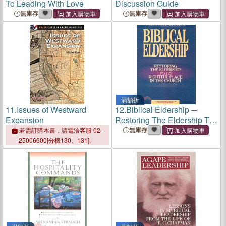
To Leading With Love
Discussion Guide
無庫存
無庫存
滿額折
11.
Issues of Westward
12.
Biblical Eldership ─
Expansion
Restoring The Eldership To
Its Rightful Place In Church
無庫存
若需訂購本書，請電洽客服 02-
25006600[分機130、131]。