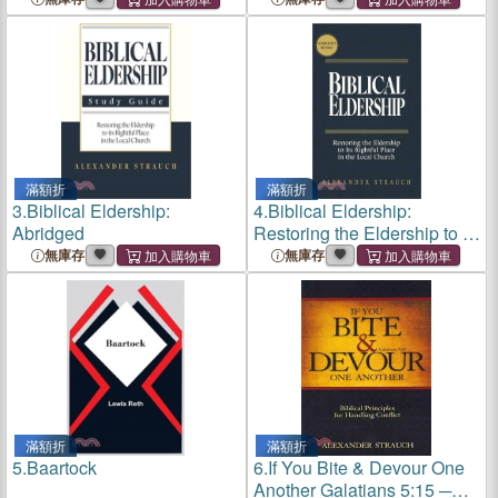
God's Church
滿額折
滿額折
3.
Biblical Eldership:
4.
Biblical Eldership:
Abridged
Restoring the Eldership to Its
Rightful Place in the Local
無庫存
無庫存
Church
滿額折
滿額折
5.
Baartock
6.
If You Bite & Devour One
Another Galatians 5:15 ─