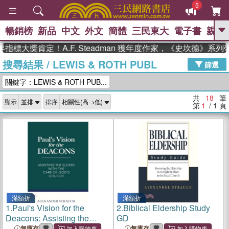
5
暢銷榜
新品
中文
外文
簡體
三民東大
電子書
親子
GO
標大獎肯定！A.F. Steadman 獲年度作家，《史坎德》系列
搜尋結果
/
LEWIS & ROTH PUBL
、
熱搜：
東野圭吾
高希均教授回憶錄
篩選
、
、
、
The Odyssey
父親節
如果歷
關鍵字：LEWIS & ROTH PUB...
、
、
史是一群喵
暑期推薦
國際布克
、
、
獎 臺灣漫遊錄
方念華
台灣的李
共
18
筆
顯示
排序
、
、
登輝時代
數學女孩：黎曼猜想
第
1
/ 1
頁
偉大的迷走神經
滿額折
滿額折
1.
Paul's Vision for the
2.
Biblical Eldership Study
Deacons: Assisting the
GD
Elders with the Care of
無庫存
無庫存