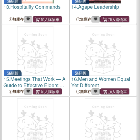
滿額折
滿額折
13.
Hospitality Commands
14.
Agape Leadership
無庫存
無庫存
滿額折
滿額折
15.
Meetings That Work ― A
16.
Men and Women Equal
Guide to Effective Elders'
Yet Different
Meetings
無庫存
無庫存