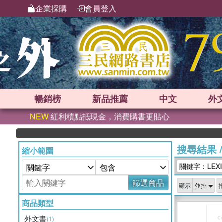
企業採購
會員登入
暢銷榜
新品
推薦
中文
外
NEW
紅利積點抵現金，消費購書更貼心
搜尋結果
縮小範圍
關鍵字：LEXI
篩選商品
顯示
商品類型
外文書
(1)