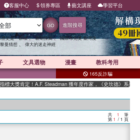
客服中心
領券專區
藝文講座
學習平台
進階搜尋
GO
、
、
果歷史是一群喵
暑期推薦
國際布克獎 臺灣漫
、
黎曼猜想
偉大的迷走神經
子
文具選物
漫畫
教科考用
165反詐騙
大獎肯定！A.F. Steadman 獲年度作家，《史坎德》系列帶
共
1
筆
第
1
/ 1
頁