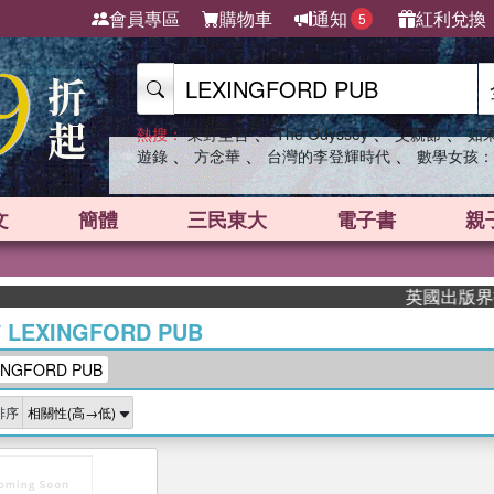
會員專區
購物車
通知
紅利兌換
5
、
、
、
熱搜：
東野圭吾
The Odyssey
父親節
如
、
、
、
遊錄
方念華
台灣的李登輝時代
數學女孩：
文
簡體
三民東大
電子書
親
英國出版界指標
/
LEXINGFORD PUB
NGFORD PUB
排序