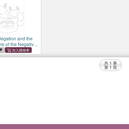
Negation and the
re of the Negative
共
1
筆
第
1
頁