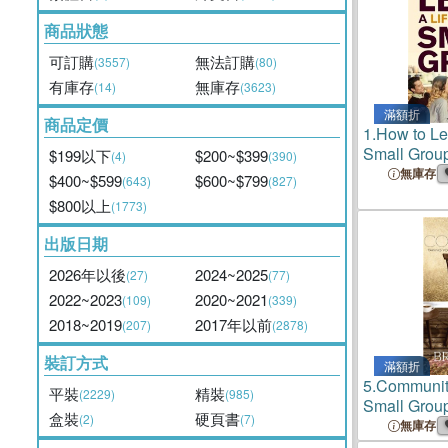
商品狀態
可訂購
無法訂購
(3557)
(80)
有庫存
無庫存
(14)
(3623)
滿額折
商品定價
1.
How to Le
Small Grou
$199以下
$200~$399
(4)
(390)
無庫存
$400~$599
$600~$799
(643)
(827)
$800以上
(1773)
出版日期
2026年以後
2024~2025
(27)
(77)
2022~2023
2020~2021
(109)
(339)
2018~2019
2017年以前
(207)
(2878)
裝訂方式
滿額折
5.
Community
平裝
精裝
(2229)
(985)
Small Group
盒裝
硬頁書
(2)
(7)
無庫存