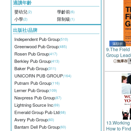
適讀年齡
嬰幼兒
學齡前
(2)
(6)
小學
限制級
(2)
(1)
出版社/品牌
Independent Pub Group
(510)
滿額折
Greenwood Pub Group
(485)
9.
The Field
Rosen Pub Group
(417)
Group Lead
Everyday Bel
Berkley Pub Group
無庫存
(413)
Changing 
Baker Pub Group
(311)
UNICORN PUB GROUP
(164)
Putnam Pub Group
(116)
Lerner Pub Group
(109)
Navpress Pub Group
(87)
Lightning Source Inc
(69)
Emerald Group Pub Ltd
(68)
Avery Pub Group
(60)
13.
Working 
Bantam Dell Pub Group
(60)
How to Fin