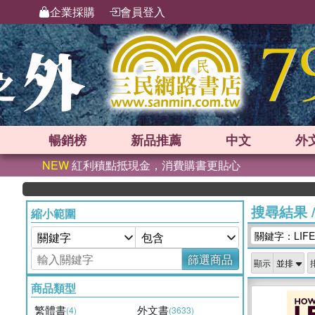
企業採購
會員登入
暢銷榜
新品
推薦
中文
外
NEW
紅利積點抵現金，消費購書更貼心
搜尋結果
縮小範圍
關鍵字：LIFE 
篩選商品
顯示
商品類型
繁體書
外文書
(4)
(3633)