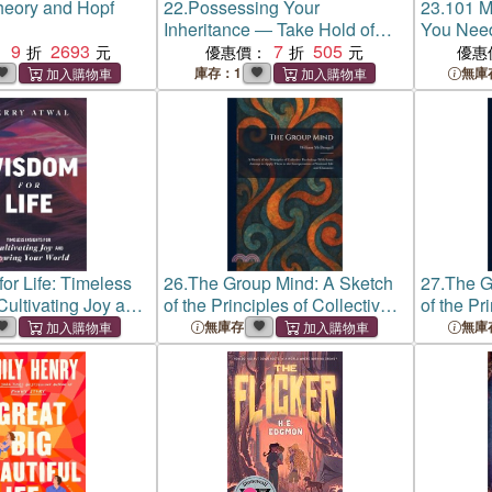
heory and Hopf
22.
Possessing Your
23.
101 M
Inheritance ― Take Hold of
You Need
9
2693
God's Destiny for Your Life
7
505
Graduate
：
優惠價：
優惠
Going to
庫存：1
無庫
Later...
or Life: Timeless
26.
The Group Mind: A Sketch
27.
The G
 Cultivating Joy and
of the Principles of Collective
of the Pr
ur World
Psychology With Some
Psychol
無庫存
無庫
Attempt to Apply Them to the
Attempt 
Interpretation of National Life
Interpret
and Charact
and Char