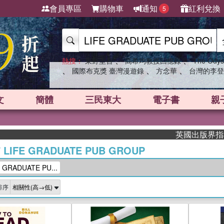
會員專區
購物車
通知
紅利兌換
5
、
、
熱搜：
東野圭吾
高希均教授回憶錄
The Odys
、
、
、
國際布克獎 臺灣漫遊錄
方念華
台灣的李登
文
簡體
三民東大
電子書
親
英國出版界指標大獎肯定！
/
LIFE GRADUATE PUB GROUP
GRADUATE PU...
排序