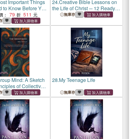
ost Important Things
24.
Creative Bible Lessons on
 to Know Before You
the Life of Christ ─ 12 Ready-
: Life Lessons You're
79
511
to-use Bible Lessons for Your
價：
無庫存
 Learn Sooner or
Youth Group
存
roup Mind: A Sketch
28.
My Teenage Life
inciples of Collective
ogy With Some
存
無庫存
to Apply Them to the
ation of National Life
act