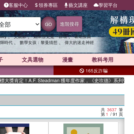
客服中心
領券專區
藝文講座
學習平台
進階搜尋
GO
、
、
、
sey
父親節
如果歷史是一群喵
暑期推薦
、
、
輝時代
數學女孩：黎曼猜想
偉大的迷走神經
子
文具選物
漫畫
教科考用
165反詐騙
A.F. Steadman 獲年度作家，《史坎德》系列帶你踏上熱血
共
3637
筆
第
1
/ 91
頁