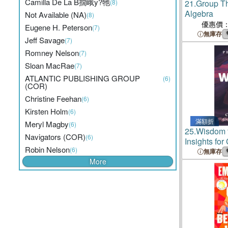
Camilla De La B撊峨y?牠
(8)
21.
Group T
Algebra
Not Available (NA)
(8)
優惠價
Eugene H. Peterson
(7)
無庫存
Jeff Savage
(7)
Romney Nelson
(7)
Sloan MacRae
(7)
ATLANTIC PUBLISHING GROUP
(6)
(COR)
Christine Feehan
(6)
Kirsten Holm
(6)
滿額折
Meryl Magby
(6)
25.
Wisdom f
Navigators (COR)
(6)
Insights for
Robin Nelson
(6)
Growing Yo
無庫存
More