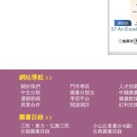
滿額折
37.
An Excel
無庫存
網站導航 >>
關於我們
門市專區
人才招
中文分類
圖書分類法
中國圖
通關密碼
學習平台
圖書館採
異業合作
閱讀潮評
紅利兌
圖書目錄 >>
三民・東大・弘雅三民
小山丘童書(0-6歲)
古籍圖書目錄
古典圖書目錄