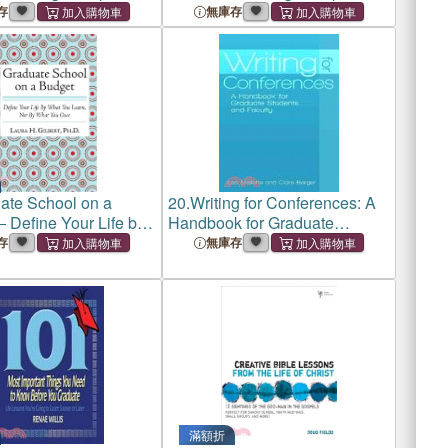
存
無庫存
ate School on a
20.
Writing for Conferences: A
 Define Your Life by
Handbook for Graduate
 Learn, Not by What
Students and Faculty
存
無庫存
滿額折