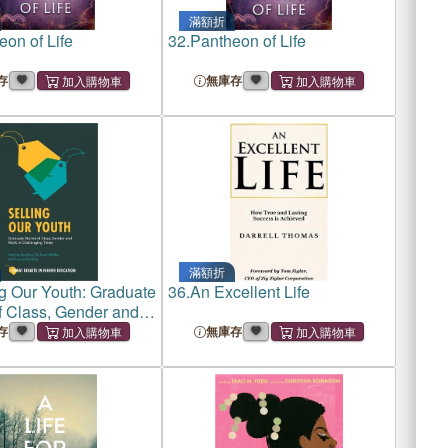
滿額折
on of Life
32.
Pantheon of Life
存
無庫存
滿額折
ng Our Youth: Graduate
36.
An Excellent Life
of Class, Gender and
Challenging Times
存
無庫存