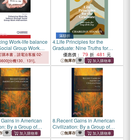
滿額折
ing Work-life balance
4.
Life Principles for the
Social Group Work
Graduate: Nine Truths for
ion
Living God's Way
79
481
優惠價：
購本書，請電洽客服 02-
無庫存
6600[分機130、131]。
 Gains in American
8.
Recent Gains in American
ion: By a Group of
Civilization: By a Group of
shed Critics of
Distinguished Critics of
存
無庫存
rary Life
Contemporary Life