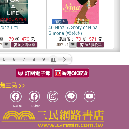
滿額折
 for a Life
40.
Nina: A Story of Nina
Simone (精裝本)
79
479
79
571
價：
優惠價：
存
庫存：1
5
6
7
8
9
91
焦三民 >>
三民書局
三民出版