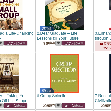
滿額折
ad a Life-Changing
2.
Dear Graduate ─ Life
3.
Enhanc
p
Lessons for Your Future
through 
Intervent
無庫存
若需訂
2500
滿額折
 ─ Taking Your
6.
Group Selection
7.
Recent
 Off Life Support
Civilizat
Distingui
無庫存
無庫
Contempo