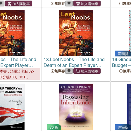
Graduate
無庫存
無庫
滿額折
obs—The Life and
18.
Leet Noobs—The Life and
19.
Gradu
 Expert Player
Death of an Expert Player
Budget ―
rld of Warcraft
Group in World of Warcraft
What You
無庫存
無庫
本書，請電洽客服 02-
You Owe
00[分機130、131]。
70 折
滿額折