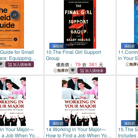
滿額折
滿額折
 Guide for Small
10.
The Final Girl Support
11.
Commu
ers: Equipping
Group
in Your 
ievers for Life-
79
361
優惠價：
無庫
Community
無庫存
滿額折
滿額折
in Your Major—
14.
Working in Your Major—
15.
The S
d a Job When You
How to Find a Job When You
Includes