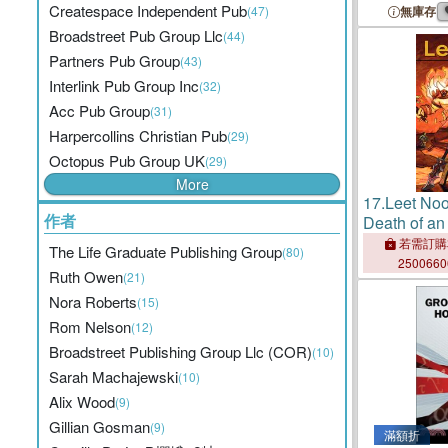
Createspace Independent Pub
Graduate
(47)
無庫存
Broadstreet Pub Group Llc
(44)
Partners Pub Group
(43)
Interlink Pub Group Inc
(32)
Acc Pub Group
(31)
Harpercollins Christian Pub
(29)
Octopus Pub Group UK
(29)
More
17.
Leet No
作者
Death of an
Group in Wo
若需訂購
The Life Graduate Publishing Group
(80)
250066
Ruth Owen
(21)
Nora Roberts
(15)
Rom Nelson
(12)
Broadstreet Publishing Group Llc (COR)
(10)
Sarah Machajewski
(10)
Alix Wood
(9)
Gillian Gosman
(9)
滿額折