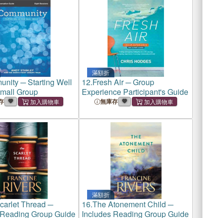
滿額折
nity ─ Starting Well
12.
Fresh Air ─ Group
Small Group
Experience Participant's Guide
存
無庫存
滿額折
carlet Thread ─
16.
The Atonement Child ─
 Reading Group Guide
Includes Reading Group Guide