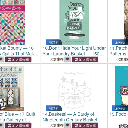
滿額折
滿額折
ket Bounty ― 16
10.
Don't Hide Your Light Under
11.
Patche
k Quilts That Make
Your Laundry Basket ― 150
Patterns 
s Shine
Bright Ideas for Wannabe
Inspiring
無庫存
無庫
World Changers
滿額折
滿額折
of Blue ─ 17 Quilt
14.
Baskets! ― A Study of
15.
Fodo 
 a Gallery of
Nineteenth Century Basket
tique Quilts
Quilts
無庫存
優惠