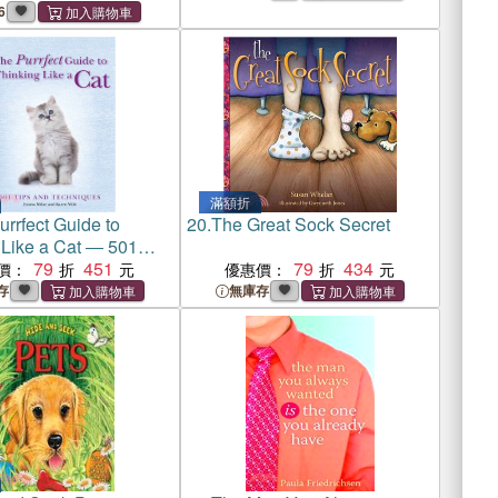
6
滿額折
rrfect Guide to
20.
The Great Sock Secret
 Like a Cat ― 501
 Techniques
79
451
79
434
價：
優惠價：
存
無庫存