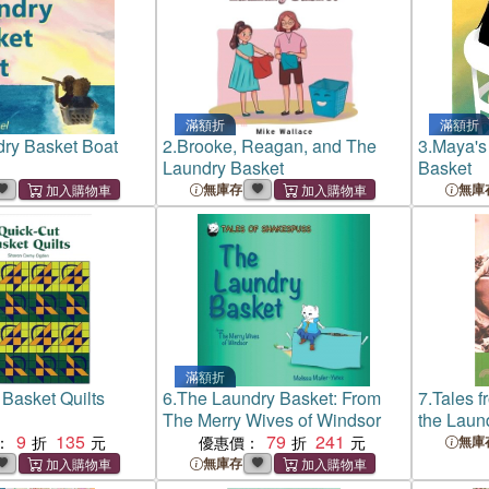
滿額折
滿額折
ry Basket Boat
2.
Brooke, Reagan, and The
3.
Maya's
Laundry Basket
Basket
無庫存
無庫
滿額折
 Basket Quilts
6.
The Laundry Basket: From
7.
Tales f
The Merry Wives of Windsor
the Laun
9
135
79
241
：
優惠價：
無庫
無庫存