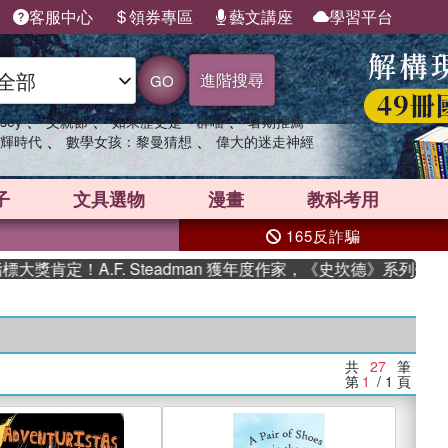
客服中心
領券專區
藝文講座
學習平台
進階搜尋
GO
、
、
、
sey
父親節
如果歷史是一群喵
暑期推薦
、
、
輝時代
數學女孩：黎曼猜想
偉大的迷走神經
子
文具選物
漫畫
教科考用
165反詐騙
！A.F. Steadman 獲年度作家，《史坎德》系列帶你踏上熱
共
27
筆
第
1
/ 1
頁