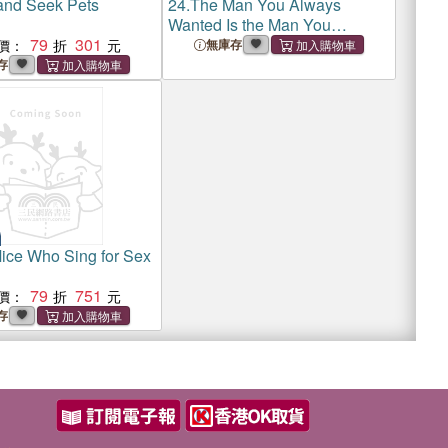
and Seek Pets
24.
The Man You Always
Wanted Is the Man You
79
301
Already Have
價：
無庫存
存
ice Who Sing for Sex
79
751
價：
存