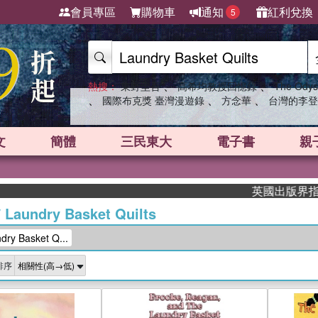
會員專區
購物車
通知
紅利兌換
5
、
、
熱搜：
東野圭吾
高希均教授回憶錄
The Odys
、
、
、
國際布克獎 臺灣漫遊錄
方念華
台灣的李登
文
簡體
三民東大
電子書
親
英國出版界指標大獎肯定
/
Laundry Basket Quilts
y Basket Q...
排序