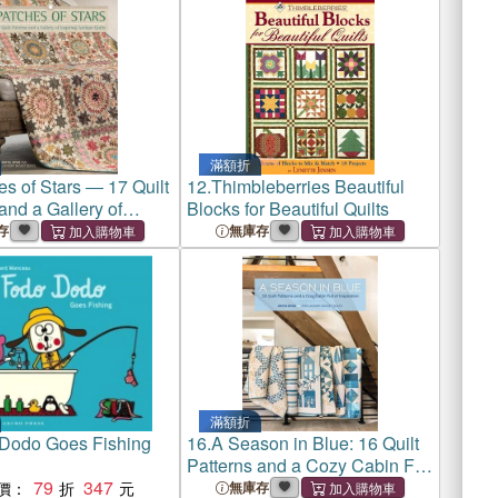
滿額折
s of Stars ― 17 Quilt
12.
Thimbleberries Beautiful
and a Gallery of
Blocks for Beautiful Quilts
 Antique Quilts
存
無庫存
滿額折
Dodo Goes Fishing
16.
A Season in Blue: 16 Quilt
Patterns and a Cozy Cabin Full
79
347
of Inspiration
價：
無庫存