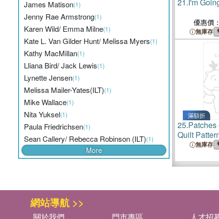
21.
I'm Going
James Matison
(1)
Jenny Rae Armstrong
(1)
優惠價
Karen Wild/ Emma Milne
(1)
無庫存
Kate L. Van Gilder Hunt/ Melissa Myers
(1)
Kathy MacMillan
(1)
Lliana Bird/ Jack Lewis
(1)
Lynette Jensen
(1)
Melissa Mailer-Yates(ILT)
(1)
Mike Wallace
(1)
Nita Yuksel
(1)
滿額折
25.
Patches 
Paula Friedrichsen
(1)
Quilt Patter
Sean Callery/ Rebecca Robinson (ILT)
(1)
Inspiring An
無庫存
More
網站導航 >>
關於我們
門市專區
人才招