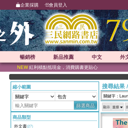
企業採購
會員登入
暢銷榜
新品
推薦
中文
外
NEW
紅利積點抵現金，消費購書更貼心
搜尋結果
縮小範圍
關鍵字：Laundr
篩選商品
顯示
商品類型
外文書
(27)