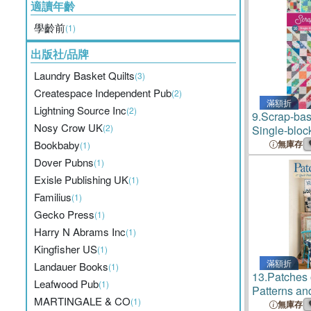
適讀年齡
學齡前
(1)
出版社/品牌
Laundry Basket Quilts
(3)
Createspace Independent Pub
(2)
滿額折
Lightning Source Inc
(2)
9.
Scrap-bas
Nosy Crow UK
(2)
Single-bloc
Your Scrap
Bookbaby
無庫存
(1)
Dover Pubns
(1)
Exisle Publishing UK
(1)
Familius
(1)
Gecko Press
(1)
Harry N Abrams Inc
(1)
Kingfisher US
(1)
滿額折
Landauer Books
(1)
13.
Patches 
Leafwood Pub
(1)
Patterns and
MARTINGALE & CO
(1)
Inspiring An
無庫存