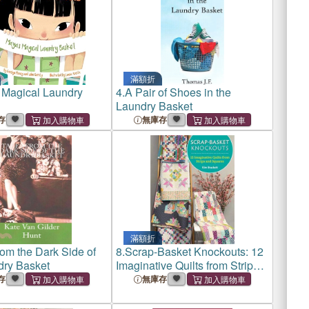
滿額折
 Magical Laundry
4.
A Pair of Shoes in the
Laundry Basket
存
無庫存
滿額折
rom the Dark Side of
8.
Scrap-Basket Knockouts: 12
dry Basket
Imaginative Quilts from Strips
and Squares
存
無庫存