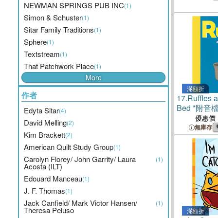
NEWMAN SPRINGS PUB INC
(1)
Simon & Schuster
(1)
Sitar Family Traditions
(1)
Sphere
(1)
Textstream
(1)
That Patchwork Place
(1)
More
滿額折
作者
17.
Ruffles 
Bed *附音檔
Edyta Sitar
(4)
優惠價
David Melling
(2)
無庫存
Kim Brackett
(2)
American Quilt Study Group
(1)
Carolyn Florey/ John Garrity/ Laura
(1)
Acosta (ILT)
Edouard Manceau
(1)
J. F. Thomas
(1)
Jack Canfield/ Mark Victor Hansen/
(1)
Theresa Peluso
滿額折