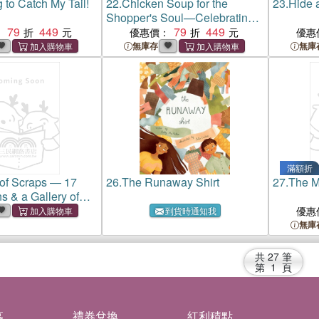
 to Catch My Tail!
22.
Chicken Soup for the
23.
Hide 
Shopper's Soul—Celebrating
79
449
Bargains, Boutiques & the
79
449
：
優惠價：
優惠
Perfect Pair of Shoes
無庫存
無庫
滿額折
of Scraps ― 17
26.
The Runaway Shirt
27.
The M
ns & a Gallery of
tique Quilts
優惠
到貨時通知我
無庫
共
27
筆
第
1
頁
募
禮券兌換
紅利積點